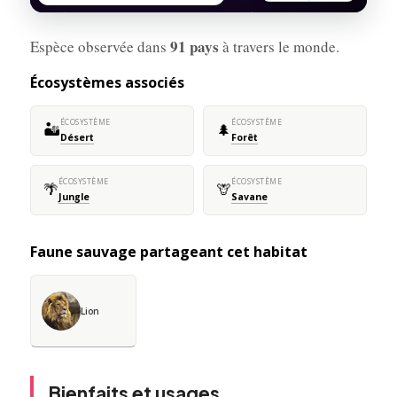
91 pays
Espèce observée dans
à travers le monde.
Écosystèmes associés
ÉCOSYSTÈME
ÉCOSYSTÈME
🏜️
🌲
Désert
Forêt
ÉCOSYSTÈME
ÉCOSYSTÈME
🌴
🦒
Jungle
Savane
Faune sauvage partageant cet habitat
Lion
Bienfaits et usages