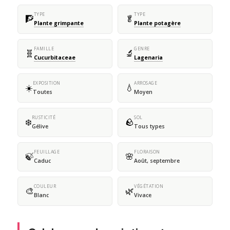
TYPE
TYPE
🧗
🥬
Plante grimpante
Plante potagère
FAMILLE
GENRE
🧬
🔬
Cucurbitaceae
Lagenaria
EXPOSITION
ARROSAGE
☀️
💧
Toutes
Moyen
RUSTICITÉ
SOL
❄️
🪨
Gélive
Tous types
FEUILLAGE
FLORAISON
🍃
🌸
Caduc
Août, septembre
COULEUR
VÉGÉTATION
🎨
🌿
Blanc
Vivace