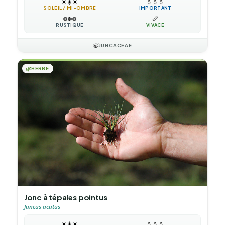
☀️
☀️
☀️
💧
💧
💧
SOLEIL / MI-OMBRE
IMPORTANT
❄️
❄️
❄️
📏
RUSTIQUE
VIVACE
🍃
JUNCACEAE
🌿
HERBE
Jonc à tépales pointus
Juncus acutus
☀️
☀️
☀️
💧
💧
💧