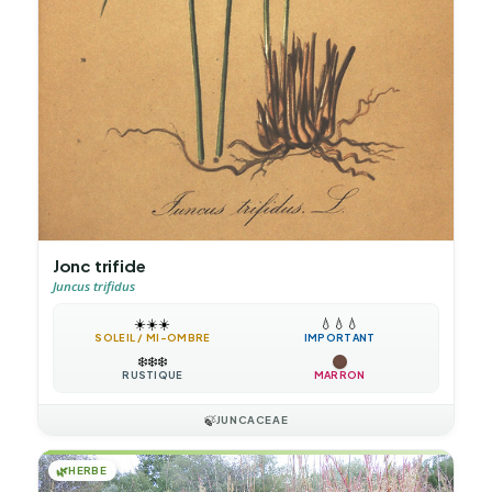
Jonc trifide
Juncus trifidus
☀️
☀️
☀️
💧
💧
💧
SOLEIL / MI-OMBRE
IMPORTANT
❄️
❄️
❄️
RUSTIQUE
MARRON
🍃
JUNCACEAE
🌿
HERBE