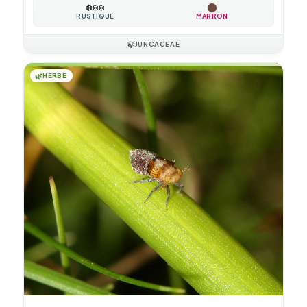
❄️
❄️
❄️
RUSTIQUE
MARRON
🍃
JUNCACEAE
🌿
HERBE