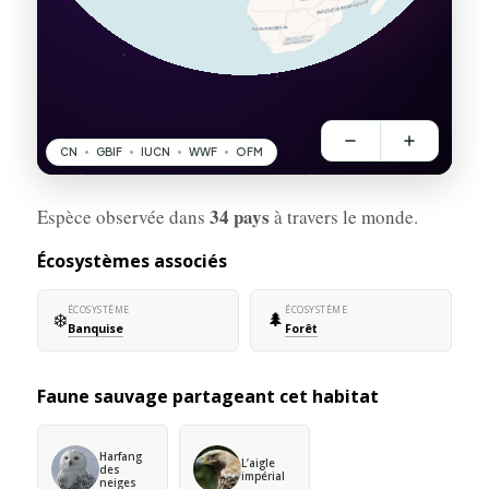
34 pays
Espèce observée dans
à travers le monde.
Écosystèmes associés
ÉCOSYSTÈME
ÉCOSYSTÈME
❄️
🌲
Banquise
Forêt
Faune sauvage partageant cet habitat
Harfang
L’aigle
des
impérial
neiges