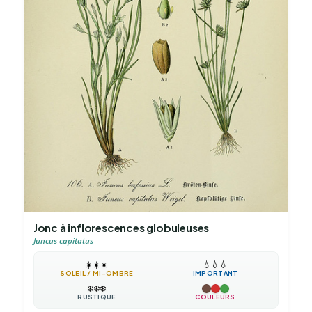
Jonc à inflorescences globuleuses
Juncus capitatus
☀️
☀️
☀️
💧
💧
💧
SOLEIL / MI-OMBRE
IMPORTANT
❄️
❄️
❄️
RUSTIQUE
COULEURS