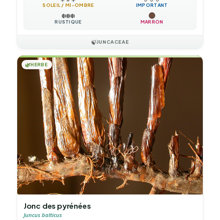
SOLEIL / MI-OMBRE
IMPORTANT
❄️
❄️
❄️
RUSTIQUE
MARRON
🍃
JUNCACEAE
🌿
HERBE
Jonc des pyrénées
Juncus balticus