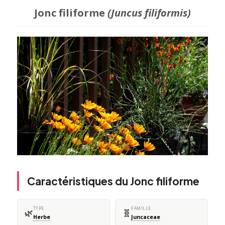
Jonc filiforme
(Juncus filiformis)
Caractéristiques du Jonc filiforme
TYPE
FAMILLE
🌿
🧬
Herbe
Juncaceae