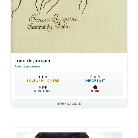
Jonc de jacquin
Juncus jacquinii
☀️
☀️
☀️
💧
💧
💧
SOLEIL / MI-OMBRE
IMPORTANT
❄️
❄️
❄️
RUSTIQUE
NOIR
🍃
JUNCACEAE