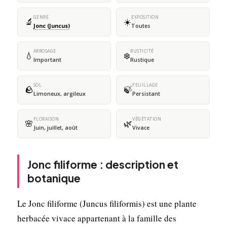
GENRE
EXPOSITION
🔬
☀️
Jonc (Juncus)
Toutes
ARROSAGE
RUSTICITÉ
💧
❄️
Important
Rustique
SOL
FEUILLAGE
🪨
🍃
Limoneux, argileux
Persistant
FLORAISON
VÉGÉTATION
🌸
🌿
Juin, juillet, août
Vivace
Jonc filiforme : description et
botanique
Le Jonc filiforme (Juncus filiformis) est une plante
herbacée vivace appartenant à la famille des