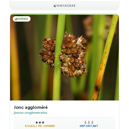
🍃
JUNCACEAE
🌿
HERBE
Jonc aggloméré
Juncus conglomeratus
☀️
☀️
☀️
💧
💧
💧
SOLEIL / MI-OMBRE
IMPORTANT