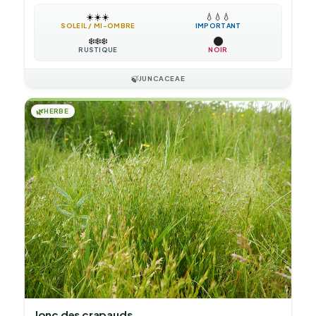
☀️
☀️
☀️
💧
💧
💧
SOLEIL / MI-OMBRE
IMPORTANT
❄️
❄️
❄️
RUSTIQUE
NOIR
🍃
JUNCACEAE
🌿
HERBE
Jonc des crapauds