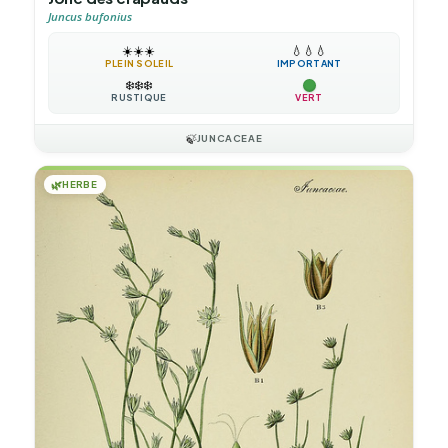
Juncus bufonius
☀️
☀️
☀️
💧
💧
💧
PLEIN SOLEIL
IMPORTANT
❄️
❄️
❄️
RUSTIQUE
VERT
🍃
JUNCACEAE
🌿
HERBE