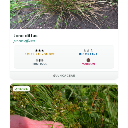
Jonc diffus
Juncus effusus
☀️
☀️
☀️
💧
💧
💧
SOLEIL / MI-OMBRE
IMPORTANT
❄️
❄️
❄️
RUSTIQUE
MARRON
🍃
JUNCACEAE
🌿
HERBE