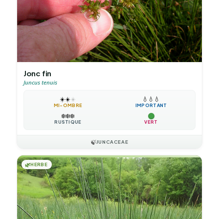
Jonc fin
Juncus tenuis
☀️
☀️
☀️
💧
💧
💧
MI-OMBRE
IMPORTANT
❄️
❄️
❄️
RUSTIQUE
VERT
🍃
JUNCACEAE
🌿
HERBE