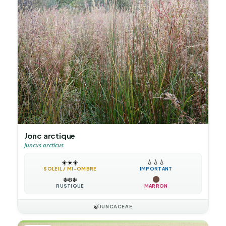
Jonc arctique
Juncus arcticus
☀️
☀️
☀️
💧
💧
💧
SOLEIL / MI-OMBRE
IMPORTANT
❄️
❄️
❄️
RUSTIQUE
MARRON
🍃
JUNCACEAE