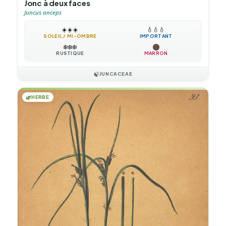
Jonc à deux faces
Juncus anceps
☀️
☀️
☀️
💧
💧
💧
SOLEIL / MI-OMBRE
IMPORTANT
❄️
❄️
❄️
RUSTIQUE
MARRON
🍃
JUNCACEAE
🌿
HERBE