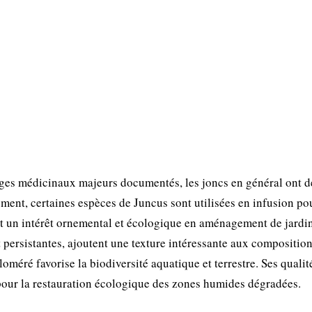
ges médicinaux majeurs documentés, les joncs en général ont d
ment, certaines espèces de Juncus sont utilisées en infusion po
out un intérêt ornemental et écologique en aménagement de jardi
t persistantes, ajoutent une texture intéressante aux compositio
oméré favorise la biodiversité aquatique et terrestre. Ses qualit
x pour la restauration écologique des zones humides dégradées.