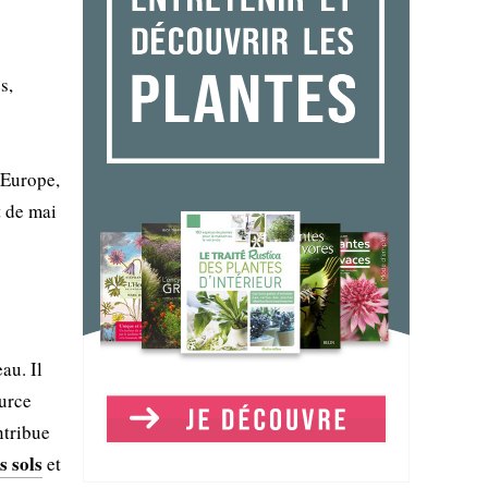
s,
'Europe,
t de mai
au. Il
ource
ntribue
s sols
et