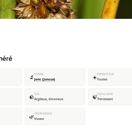
méré
GENRE
EXPOSITION
🔬
☀️
Jonc (Juncus)
Toutes
SOL
FEUILLAGE
🪨
🍃
Argileux, limoneux
Persistant
VÉGÉTATION
🌿
Vivace