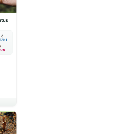
ntus

💧
TANT
RON