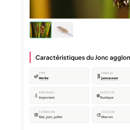
Caractéristiques du Jonc agglo
TYPE
FAMILLE
🌿
🧬
Herbe
Juncaceae
ARROSAGE
RUSTICITÉ
💧
❄️
Important
Rustique
FLORAISON
COULEUR
🌸
🎨
Mai, juin, juillet
Marron