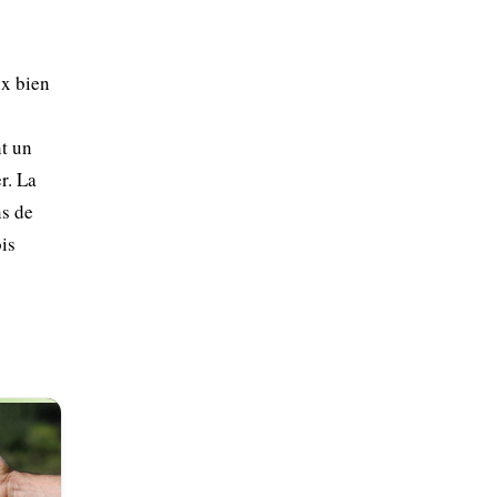
ux bien
nt un
r. La
ns de
ois