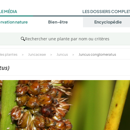
LE MÉDIA
LES DOSSIERS COMPLE
rvation nature
Bien-être
Encyclopédie
🔍
Rechercher une plante par nom ou critères
es plantes
>
Juncaceae
>
Juncus
>
Juncus conglomeratus
tus)