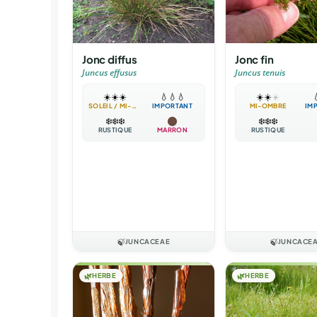
Jonc diffus
Jonc fin
Juncus effusus
Juncus tenuis
☀️
☀️
☀️
💧
💧
💧
☀️
☀️
☀️

SOLEIL / MI-OMBRE
IMPORTANT
MI-OMBRE
IM
❄️
❄️
❄️
❄️
❄️
❄️
RUSTIQUE
MARRON
RUSTIQUE
🍃
JUNCACEAE
🍃
JUNCACE
🌿
HERBE
🌿
HERBE