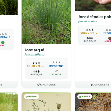
Jonc à tépales poi
Juncus acutus
☀️
☀️
☀️
💧

SOLEIL / MI-OMBRE
IMPOR

💧
💧
PORTANT
❄️
❄️
❄️
RUSTIQUE
MAR
VERT
Jonc arqué
Juncus inflexus
☀️
☀️
☀️
💧
💧
💧
SOLEIL / MI-OMBRE
IMPORTANT
❄️
❄️
❄️
📏
RUSTIQUE
VIVACE
AE
🍃
JUNCACEAE
🍃
JUNCACEAE
🌿
HERBE
🌿
HERBE