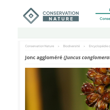
Conse
Conservation Nature
>
Biodiversité
>
Encyclopédie d
Jonc aggloméré
(Juncus conglomera