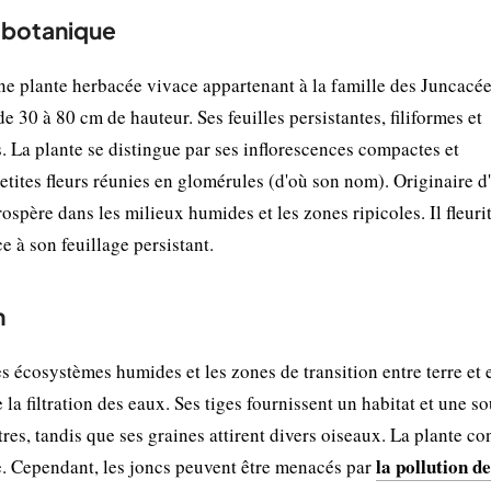
t botanique
e plante herbacée vivace appartenant à la famille des Juncacée
de 30 à 80 cm de hauteur. Ses feuilles persistantes, filiformes et
s. La plante se distingue par ses inflorescences compactes et
etites fleurs réunies en glomérules (d'où son nom). Originaire d
ospère dans les milieux humides et les zones ripicoles. Il fleuri
e à son feuillage persistant.
n
 écosystèmes humides et les zones de transition entre terre et e
e la filtration des eaux. Ses tiges fournissent un habitat et une s
tres, tandis que ses graines attirent divers oiseaux. La plante co
la pollution de
e. Cependant, les joncs peuvent être menacés par