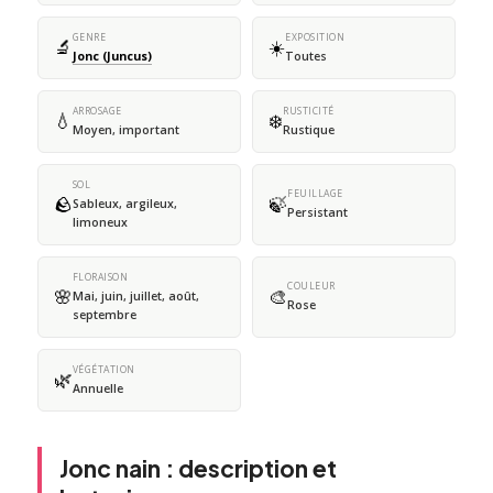
GENRE
EXPOSITION
🔬
☀️
Jonc (Juncus)
Toutes
ARROSAGE
RUSTICITÉ
💧
❄️
Moyen, important
Rustique
SOL
FEUILLAGE
🪨
🍃
Sableux, argileux,
Persistant
limoneux
FLORAISON
COULEUR
🌸
🎨
Mai, juin, juillet, août,
Rose
septembre
VÉGÉTATION
🌿
Annuelle
Jonc nain : description et