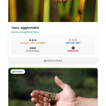
Jonc aggloméré
Juncus conglomeratus
☀️
☀️
☀️
💧
💧
💧
SOLEIL / MI-OMBRE
IMPORTANT
❄️
❄️
❄️
RUSTIQUE
MARRON
🍃
JUNCACEAE
🌿
HERBE