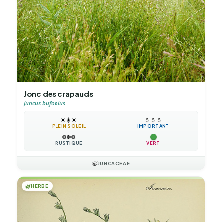
Jonc des crapauds
Juncus bufonius
☀️
☀️
☀️
💧
💧
💧
PLEIN SOLEIL
IMPORTANT
❄️
❄️
❄️
RUSTIQUE
VERT
🍃
JUNCACEAE
🌿
HERBE