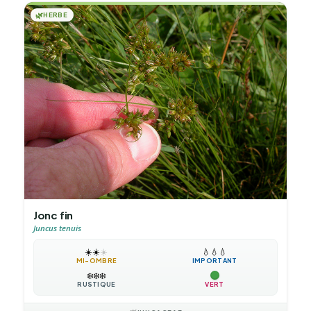
🌿
HERBE
Jonc fin
Juncus tenuis
☀️
☀️
☀️
💧
💧
💧
MI-OMBRE
IMPORTANT
❄️
❄️
❄️
RUSTIQUE
VERT