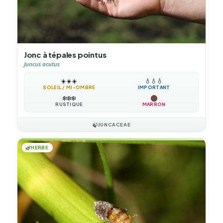
Jonc à tépales pointus
Juncus acutus
☀️
☀️
☀️
💧
💧
💧
SOLEIL / MI-OMBRE
IMPORTANT
❄️
❄️
❄️
RUSTIQUE
MARRON
🍃
JUNCACEAE
🌿
HERBE