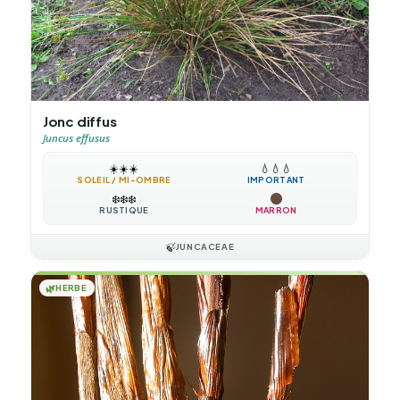
Jonc diffus
Juncus effusus
☀️
☀️
☀️
💧
💧
💧
SOLEIL / MI-OMBRE
IMPORTANT
❄️
❄️
❄️
RUSTIQUE
MARRON
🍃
JUNCACEAE
🌿
HERBE