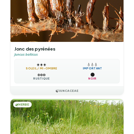
Jonc des pyrénées
Juncus balticus
☀️
☀️
☀️
💧
💧
💧
SOLEIL / MI-OMBRE
IMPORTANT
❄️
❄️
❄️
RUSTIQUE
NOIR
🍃
JUNCACEAE
🌿
HERBE