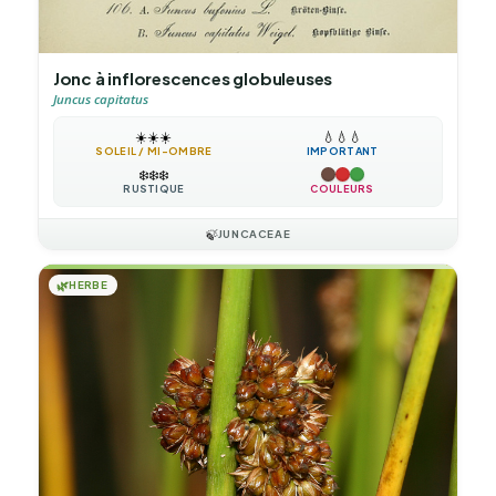
Jonc à inflorescences globuleuses
Juncus capitatus
☀️
☀️
☀️
💧
💧
💧
SOLEIL / MI-OMBRE
IMPORTANT
❄️
❄️
❄️
RUSTIQUE
COULEURS
🍃
JUNCACEAE
🌿
HERBE