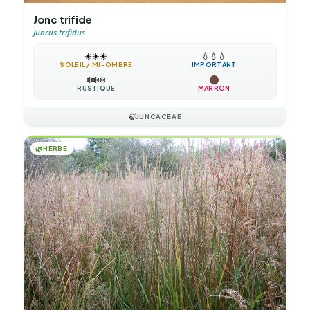
Jonc trifide
Juncus trifidus
☀️
☀️
☀️
💧
💧
💧
SOLEIL / MI-OMBRE
IMPORTANT
❄️
❄️
❄️
RUSTIQUE
MARRON
🍃
JUNCACEAE
🌿
HERBE