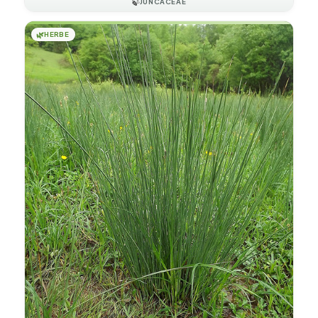
🍃
JUNCACEAE
🌿
HERBE