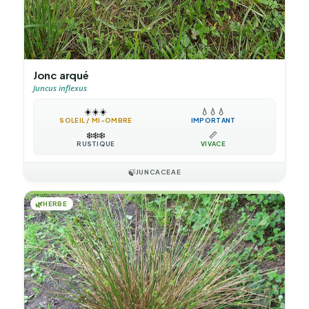
Jonc arqué
Juncus inflexus
☀️
☀️
☀️
💧
💧
💧
SOLEIL / MI-OMBRE
IMPORTANT
❄️
❄️
❄️
📏
RUSTIQUE
VIVACE
🍃
JUNCACEAE
🌿
HERBE