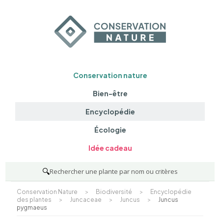
Conservation nature
Bien-être
Encyclopédie
Écologie
Idée cadeau
🔍
Rechercher une plante par nom ou critères
Conservation Nature
>
Biodiversité
>
Encyclopédie
des plantes
>
Juncaceae
>
Juncus
>
Juncus
pygmaeus