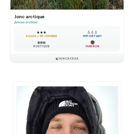
Jonc arctique
Juncus arcticus
☀️
☀️
☀️
💧
💧
💧
SOLEIL / MI-OMBRE
IMPORTANT
❄️
❄️
❄️
RUSTIQUE
MARRON
🍃
JUNCACEAE