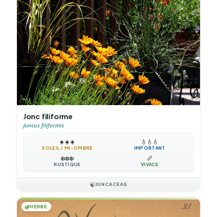
Jonc filiforme
Juncus filiformis
☀️
☀️
☀️
💧
💧
💧
SOLEIL / MI-OMBRE
IMPORTANT
❄️
❄️
❄️
📏
RUSTIQUE
VIVACE
🍃
JUNCACEAE
🌿
HERBE