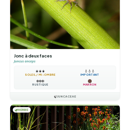
Jonc à deux faces
Juncus anceps
☀️
☀️
☀️
💧
💧
💧
SOLEIL / MI-OMBRE
IMPORTANT
❄️
❄️
❄️
RUSTIQUE
MARRON
🍃
JUNCACEAE
🌿
HERBE