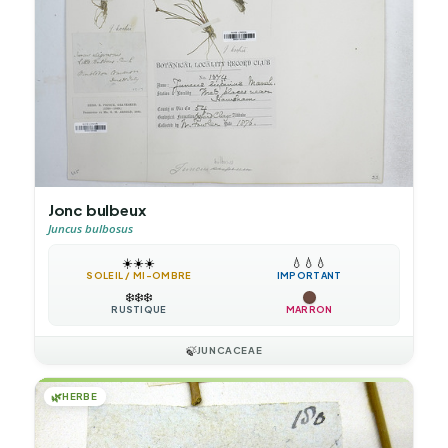
Jonc bulbeux
Juncus bulbosus
☀️
☀️
☀️
💧
💧
💧
SOLEIL / MI-OMBRE
IMPORTANT
❄️
❄️
❄️
RUSTIQUE
MARRON
🍃
JUNCACEAE
🌿
HERBE