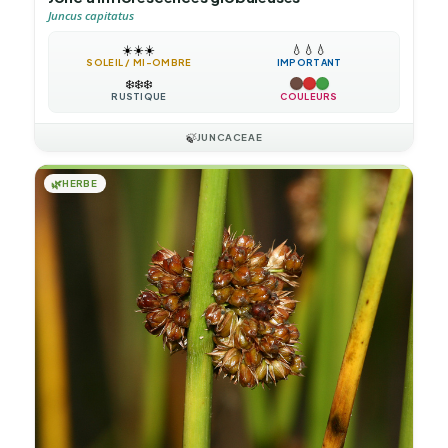
Juncus capitatus
☀️
☀️
☀️
💧
💧
💧
SOLEIL / MI-OMBRE
IMPORTANT
❄️
❄️
❄️
RUSTIQUE
COULEURS
🍃
JUNCACEAE
🌿
HERBE