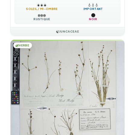
☀️
☀️
☀️
💧
💧
💧
SOLEIL / MI-OMBRE
IMPORTANT
❄️
❄️
❄️
RUSTIQUE
NOIR
🍃
JUNCACEAE
🌿
HERBE