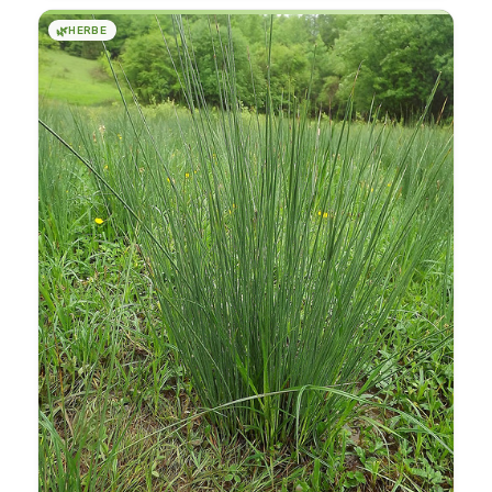
🌿
HERBE