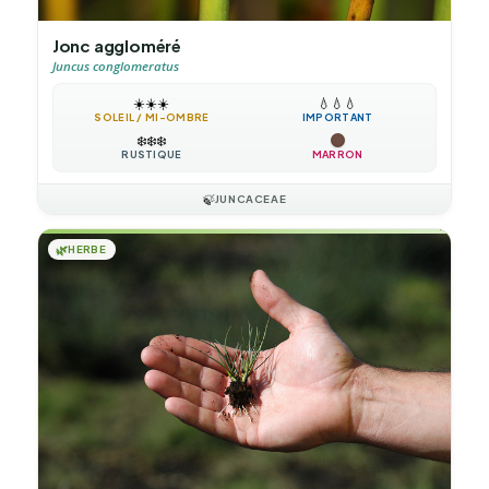
Jonc aggloméré
Juncus conglomeratus
☀️
☀️
☀️
💧
💧
💧
SOLEIL / MI-OMBRE
IMPORTANT
❄️
❄️
❄️
RUSTIQUE
MARRON
🍃
JUNCACEAE
🌿
HERBE