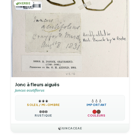
🌿
HERBE
Jonc à fleurs aiguës
Juncus acutiflorus
☀️
☀️
☀️
💧
💧
💧
SOLEIL / MI-OMBRE
IMPORTANT
❄️
❄️
❄️
RUSTIQUE
COULEURS
🍃
JUNCACEAE