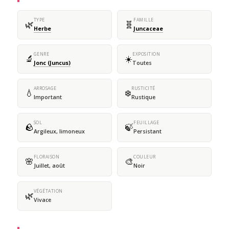
TYPE
FAMILLE
🌿
🧬
Herbe
Juncaceae
GENRE
EXPOSITION
🔬
☀️
Jonc (Juncus)
Toutes
ARROSAGE
RUSTICITÉ
💧
❄️
Important
Rustique
SOL
FEUILLAGE
🪨
🍃
Argileux, limoneux
Persistant
FLORAISON
COULEUR
🌸
🎨
Juillet, août
Noir
VÉGÉTATION
🌿
Vivace