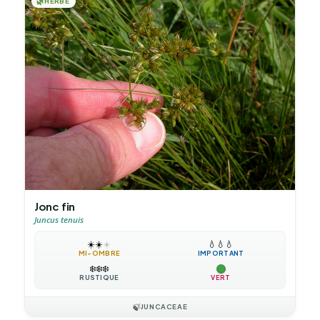
🌿
HERBE
Jonc fin
Juncus tenuis
☀️
☀️
☀️
💧
💧
💧
MI-OMBRE
IMPORTANT
❄️
❄️
❄️
RUSTIQUE
VERT
🍃
JUNCACEAE