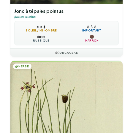
Jonc à tépales pointus
Juncus acutus
☀️
☀️
☀️
💧
💧
💧
SOLEIL / MI-OMBRE
IMPORTANT
❄️
❄️
❄️
RUSTIQUE
MARRON
🍃
JUNCACEAE
🌿
HERBE