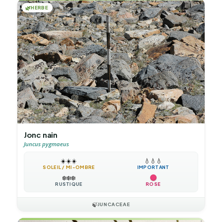
🌿
HERBE
Jonc nain
Juncus pygmaeus
☀️
☀️
☀️
💧
💧
💧
SOLEIL / MI-OMBRE
IMPORTANT
❄️
❄️
❄️
RUSTIQUE
ROSE
🍃
JUNCACEAE