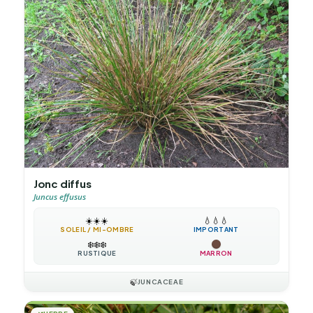
Jonc diffus
Juncus effusus
☀️
☀️
☀️
💧
💧
💧
SOLEIL / MI-OMBRE
IMPORTANT
❄️
❄️
❄️
RUSTIQUE
MARRON
🍃
JUNCACEAE