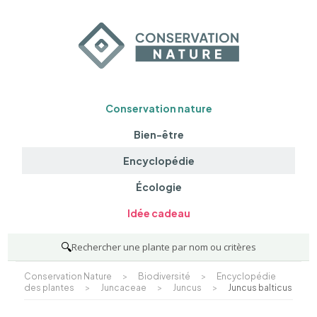
Conservation nature
Bien-être
Encyclopédie
Écologie
Idée cadeau
🔍
Rechercher une plante par nom ou critères
Conservation Nature
>
Biodiversité
>
Encyclopédie
des plantes
>
Juncaceae
>
Juncus
>
Juncus balticus