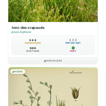
Jonc des crapauds
Juncus bufonius
☀️
☀️
☀️
💧
💧
💧
PLEIN SOLEIL
IMPORTANT
❄️
❄️
❄️
RUSTIQUE
VERT
🍃
JUNCACEAE
🌿
HERBE