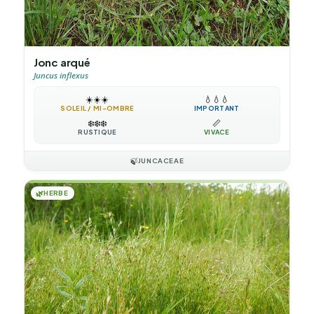
Jonc arqué
Juncus inflexus
☀️
☀️
☀️
💧
💧
💧
SOLEIL / MI-OMBRE
IMPORTANT
❄️
❄️
❄️
📏
RUSTIQUE
VIVACE
🍃
JUNCACEAE
🌿
HERBE