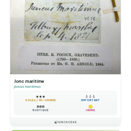
Jonc maritime
Juncus maritimus
☀️
☀️
☀️
💧
💧
💧
SOLEIL / MI-OMBRE
IMPORTANT
❄️
❄️
❄️
RUSTIQUE
JAUNE
🍃
JUNCACEAE