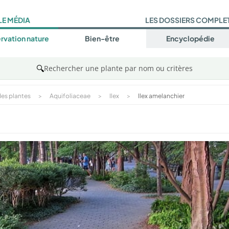
LE MÉDIA
LES DOSSIERS COMPLE
rvation nature
Bien-être
Encyclopédie
🔍
Rechercher une plante par nom ou critères
es plantes
>
Aquifoliaceae
>
Ilex
>
Ilex amelanchier