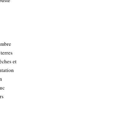
buste
-ombre
 terres
èches et
ntation
n
duc
rs