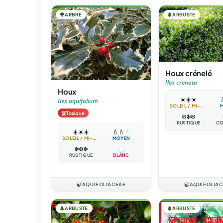
🌳
ARBRE
🌲
ARBUSTE
Houx crénelé
Ilex crenata
Houx
☀️
☀️
☀️

Ilex aquifolium
SOLEIL / MI-OMBRE
☠️
Toxique
❄️
❄️
❄️
RUSTIQUE
CO
☀️
☀️
☀️
💧
💧
💧
SOLEIL / MI-OMBRE
MOYEN
❄️
❄️
❄️
RUSTIQUE
BLANC
🍃
AQUIFOLIACEAE
🍃
AQUIFOLIA
🌲
ARBUSTE
🌲
ARBUSTE