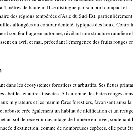
à 4 mètres de hauteur. Il se distingue par son port compact et
inaire des régions tempérées d'Asie du Sud-Est, particulièrement
euilles allongées au contour dentelé, typiques des houx. Contra
 perd son feuillage en automne, révélant une structure ramifiée é
issent en avril et mai, précédant l'émergence des fruits rouges e
n
t dans les écosystèmes forestiers et arbustifs. Ses fleurs printa
es abeilles et autres insectes. À l'automne, les baies rouges cons
aux migrateurs et les mammifères forestiers, favorisant ainsi la
Cet arbuste crée également un habitat de nidification et un refug
t au sol de recevoir davantage de lumière en hiver, soutenant 
nacée d'extinction, comme de nombreuses espèces, elle peut êt