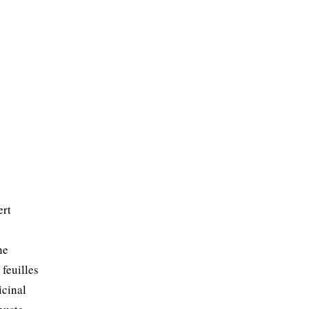
ert
ne
feuilles
icinal