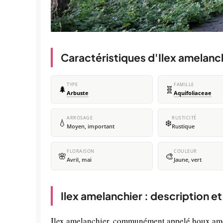
Caractéristiques d'Ilex amelanc
TYPE
FAMILLE
🌲
🧬
Arbuste
Aquifoliaceae
ARROSAGE
RUSTICITÉ
💧
❄️
Moyen, important
Rustique
FLORAISON
COULEUR
🌸
🎨
Avril, mai
Jaune, vert
Ilex amelanchier : description e
Ilex amelanchier, communément appelé houx améla