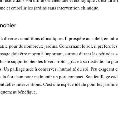
t réside dans son utilité ornementale et écologique : c'est un ar
aune et embellir les jardins sans intervention chimique.
anchier
à diverses conditions climatiques. Il prospère au soleil, en mi
atile pour de nombreux jardins. Concernant le sol, il préfère les
osage doit être moyen à important, surtout durant les périodes s
buste supporte bien les hivers froids grâce à sa rusticité. La pla
. Un paillage aide à conserver l'humidité du sol. Peu exigeant e
rès la floraison pour maintenir un port compact. Son feuillage ca
entuelles interventions. C'est une espèce idéale pour les jardinie
giquement bénéfique.