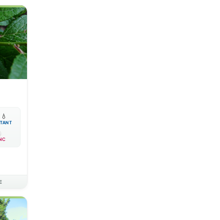

💧
TANT
NC
E