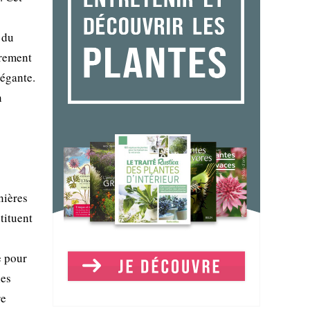
 du
irement
légante.
n
nières
tituent
e pour
les
re