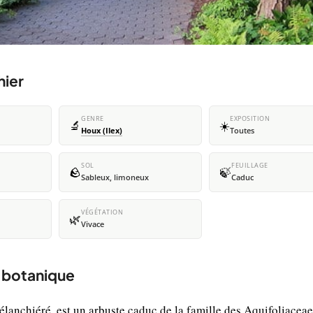
hier
GENRE
EXPOSITION
🔬
☀️
Houx (Ilex)
Toutes
SOL
FEUILLAGE
🪨
🍃
Sableux, limoneux
Caduc
VÉGÉTATION
🌿
Vivace
t botanique
nchiéré, est un arbuste caduc de la famille des Aquifoliaceae