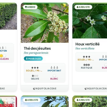
🌳
ARBRE
🌲
ARBUSTE
Houx verticillé

💧
💧
Thé des jésuites
Ilex verticillata
MOYEN
Ilex paraguariensis
☀️
☀️
☀️
💧

💊
Médicinale
ULEURS
SOLEIL / MI-OMBRE
IMPOR
❄️
❄️
❄️
☀️
☀️
☀️
💧
💧
💧
RUSTIQUE
BLA
SOLEIL / MI-OMBRE
IMPORTANT
❄️
❄️
❄️
GÉLIVE
BLANC
CEAE
🍃
AQUIFOLIACEAE
🍃
AQUIFOLIACEA
🌲
ARBUSTE
🌲
ARBUSTE