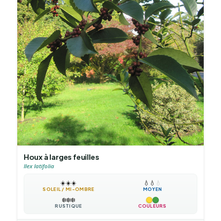
Houx à larges feuilles
Ilex latifolia
☀️
☀️
☀️
💧
💧
💧
SOLEIL / MI-OMBRE
MOYEN
❄️
❄️
❄️
RUSTIQUE
COULEURS