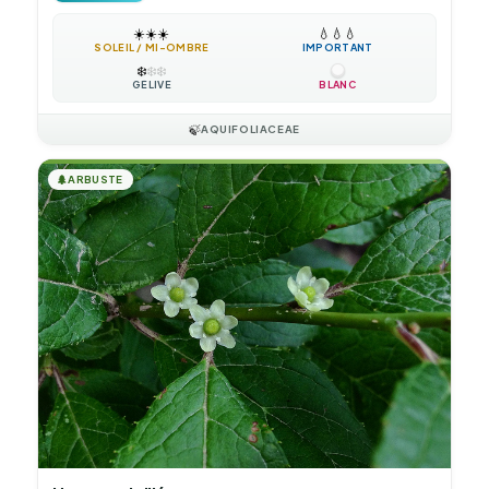
☀️
☀️
☀️
💧
💧
💧
SOLEIL / MI-OMBRE
IMPORTANT
❄️
❄️
❄️
GÉLIVE
BLANC
🍃
AQUIFOLIACEAE
🌲
ARBUSTE