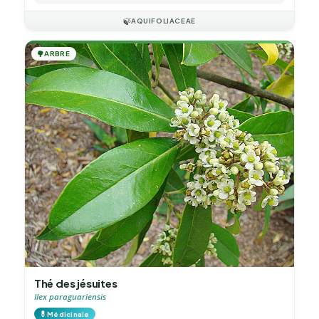
🍃
AQUIFOLIACEAE
🌳
ARBRE
Thé des jésuites
Ilex paraguariensis
💊
Médicinale