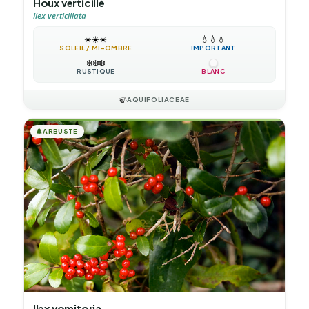
Houx verticillé
Ilex verticillata
☀️
☀️
☀️
💧
💧
💧
SOLEIL / MI-OMBRE
IMPORTANT
❄️
❄️
❄️
RUSTIQUE
BLANC
🍃
AQUIFOLIACEAE
🌲
ARBUSTE
Ilex vomitoria