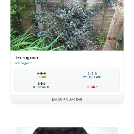
Ilex rugosa
Ilex rugosa
☀️
☀️
☀️
💧
💧
💧
TOUS
IMPORTANT
❄️
❄️
❄️
RUSTIQUE
BLANC
🍃
AQUIFOLIACEAE