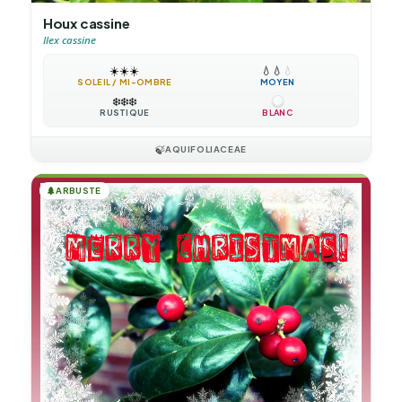
Houx cassine
Ilex cassine
☀️
☀️
☀️
💧
💧
💧
SOLEIL / MI-OMBRE
MOYEN
❄️
❄️
❄️
RUSTIQUE
BLANC
🍃
AQUIFOLIACEAE
🌲
ARBUSTE