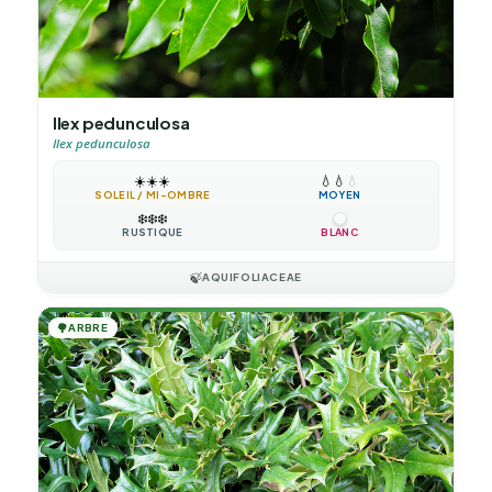
Ilex pedunculosa
Ilex pedunculosa
☀️
☀️
☀️
💧
💧
💧
SOLEIL / MI-OMBRE
MOYEN
❄️
❄️
❄️
RUSTIQUE
BLANC
🍃
AQUIFOLIACEAE
🌳
ARBRE