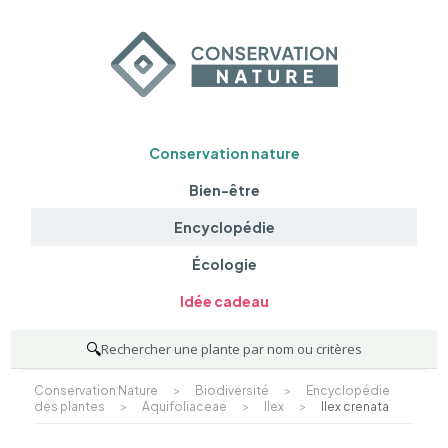
Conservation nature
Bien-être
Encyclopédie
Écologie
Idée cadeau
🔍
Rechercher une plante par nom ou critères
Conservation Nature
>
Biodiversité
>
Encyclopédie
des plantes
>
Aquifoliaceae
>
Ilex
>
Ilex crenata