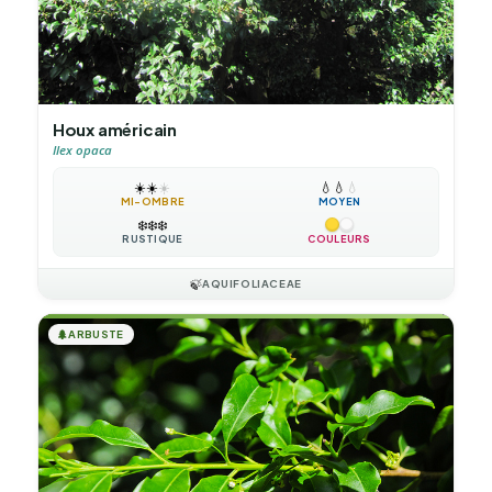
Houx américain
Ilex opaca
☀️
☀️
☀️
💧
💧
💧
MI-OMBRE
MOYEN
❄️
❄️
❄️
RUSTIQUE
COULEURS
🍃
AQUIFOLIACEAE
🌲
ARBUSTE