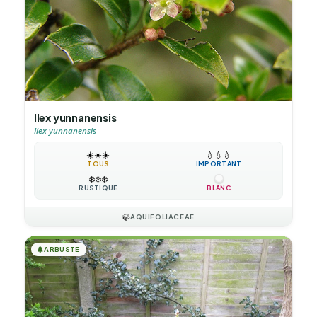
Ilex yunnanensis
Ilex yunnanensis
☀️
☀️
☀️
💧
💧
💧
TOUS
IMPORTANT
❄️
❄️
❄️
RUSTIQUE
BLANC
🍃
AQUIFOLIACEAE
🌲
ARBUSTE