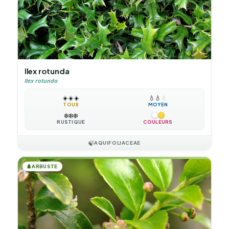
Ilex rotunda
Ilex rotunda
☀️
☀️
☀️
💧
💧
💧
TOUS
MOYEN
❄️
❄️
❄️
RUSTIQUE
COULEURS
🍃
AQUIFOLIACEAE
🌲
ARBUSTE