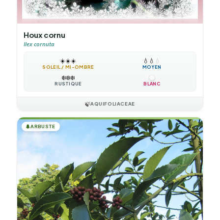
Houx cornu
Ilex cornuta
☀️
☀️
☀️
💧
💧
💧
SOLEIL / MI-OMBRE
MOYEN
❄️
❄️
❄️
RUSTIQUE
BLANC
🍃
AQUIFOLIACEAE
🌲
ARBUSTE