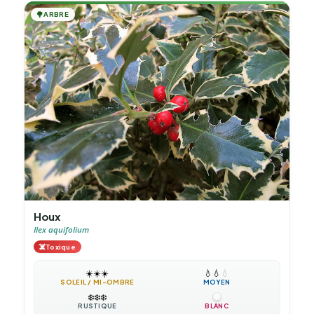
🌳
ARBRE
Houx
Ilex aquifolium
☠️
Toxique
☀️
☀️
☀️
💧
💧
💧
SOLEIL / MI-OMBRE
MOYEN
❄️
❄️
❄️
RUSTIQUE
BLANC