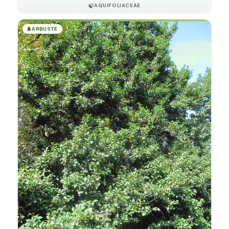
🍃
AQUIFOLIACEAE
🌲
ARBUSTE