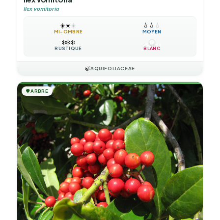
Ilex vomitoria
☀️
☀️
☀️
💧
💧
💧
MI-OMBRE
MOYEN
❄️
❄️
❄️
RUSTIQUE
BLANC
🍃
AQUIFOLIACEAE
🌳
ARBRE