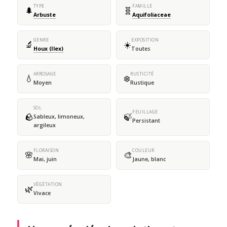
TYPE
FAMILLE
🌲
🧬
Arbuste
Aquifoliaceae
GENRE
EXPOSITION
🔬
☀️
Houx (Ilex)
Toutes
ARROSAGE
RUSTICITÉ
💧
❄️
Moyen
Rustique
SOL
FEUILLAGE
🪨
🍃
Sableux, limoneux,
Persistant
argileux
FLORAISON
COULEUR
🌸
🎨
Mai, juin
Jaune, blanc
VÉGÉTATION
🌿
Vivace