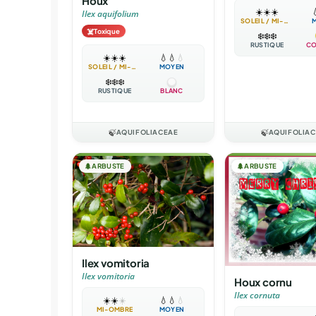
Houx
☀️
☀️
☀️

Ilex aquifolium
SOLEIL / MI-OMBRE
☠️
Toxique
❄️
❄️
❄️
RUSTIQUE
CO
☀️
☀️
☀️
💧
💧
💧
SOLEIL / MI-OMBRE
MOYEN
❄️
❄️
❄️
RUSTIQUE
BLANC
🍃
AQUIFOLIACEAE
🍃
AQUIFOLIA
🌲
ARBUSTE
🌲
ARBUSTE
Ilex vomitoria
Ilex vomitoria
Houx cornu
Ilex cornuta
☀️
☀️
☀️
💧
💧
💧
MI-OMBRE
MOYEN