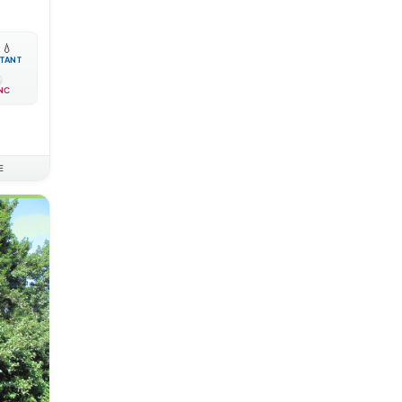

💧
TANT
NC
E