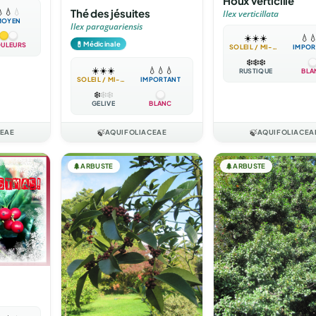
Houx verticillé

💧
💧
Thé des jésuites
Ilex verticillata
MOYEN
Ilex paraguariensis
☀️
☀️
☀️
💧

💊
Médicinale
ULEURS
SOLEIL / MI-OMBRE
IMPOR
❄️
❄️
❄️
☀️
☀️
☀️
💧
💧
💧
RUSTIQUE
BLA
SOLEIL / MI-OMBRE
IMPORTANT
❄️
❄️
❄️
GÉLIVE
BLANC
CEAE
🍃
AQUIFOLIACEAE
🍃
AQUIFOLIACEA
🌲
ARBUSTE
🌲
ARBUSTE