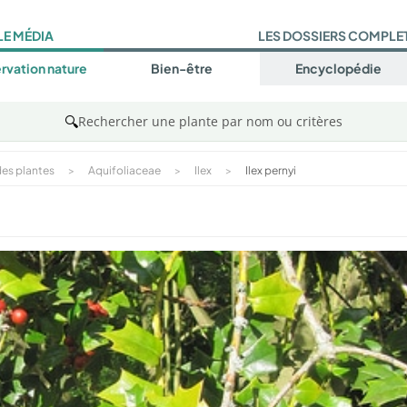
LE MÉDIA
LES DOSSIERS COMPLE
rvation nature
Bien-être
Encyclopédie
🔍
Rechercher une plante par nom ou critères
es plantes
>
Aquifoliaceae
>
Ilex
>
Ilex pernyi