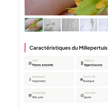
Caractéristiques du Millepertuis
TYPE
FAMILLE
🌼
🧬
Plante annuelle
Hypericaceae
ARROSAGE
RUSTICITÉ
💧
❄️
Important
Rustique
FLORAISON
COULEUR
🌸
🎨
Mai, juin
Jaune