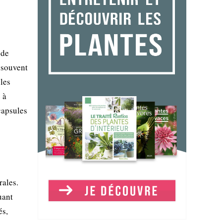
 de
t souvent
 les
 à
 capsules
rales.
uant
és,