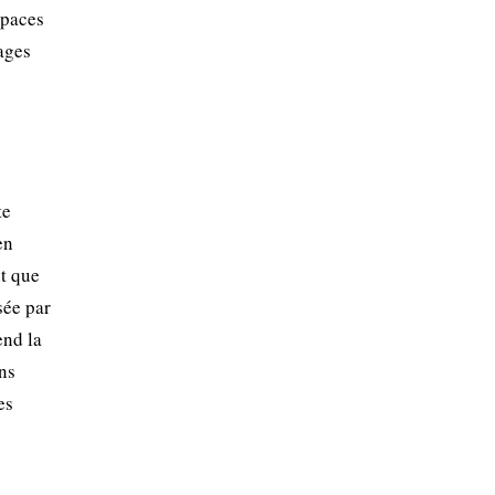
spaces
sages
te
en
nt que
sée par
end la
ons
es