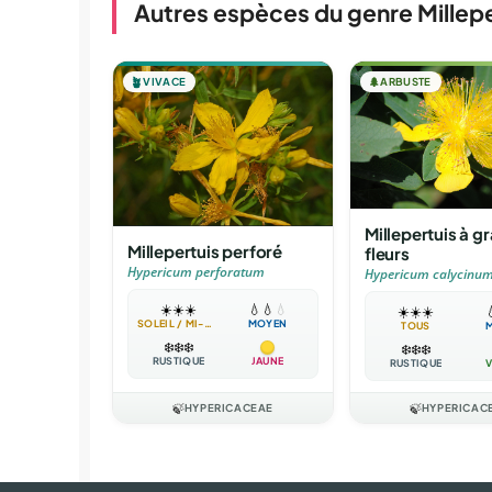
Autres espèces du genre Millepe
🪴
VIVACE
🌲
ARBUSTE
Millepertuis à g
Millepertuis perforé
fleurs
Hypericum perforatum
Hypericum calycinu
☀️
☀️
☀️
💧
💧
💧
☀️
☀️
☀️

SOLEIL / MI-OMBRE
MOYEN
TOUS
❄️
❄️
❄️
❄️
❄️
❄️
RUSTIQUE
JAUNE
RUSTIQUE
V
🍃
HYPERICACEAE
🍃
HYPERICAC