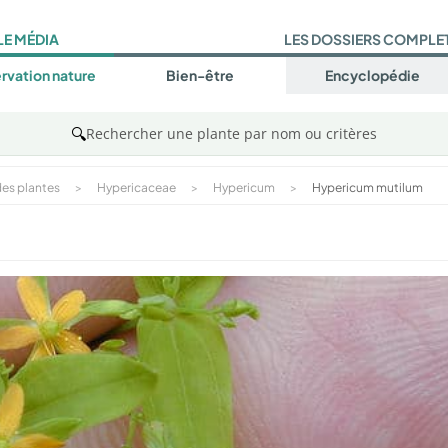
LE MÉDIA
LES DOSSIERS COMPLE
rvation nature
Bien-être
Encyclopédie
🔍
Rechercher une plante par nom ou critères
es plantes
>
Hypericaceae
>
Hypericum
>
Hypericum mutilum