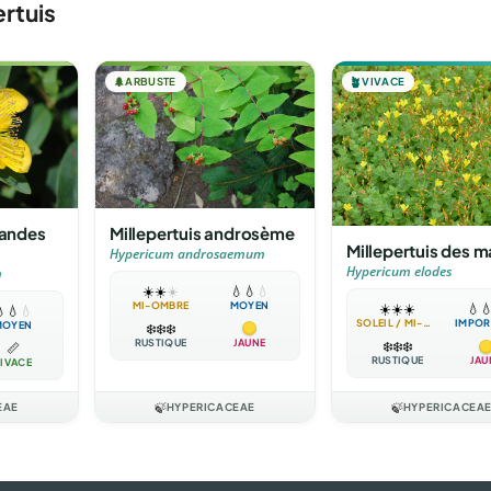
rtuis
🌲
ARBUSTE
🪴
VIVACE
randes
Millepertuis androsème
Millepertuis des m
Hypericum androsaemum
Hypericum elodes
m
☀️
☀️
☀️
💧
💧
💧
MI-OMBRE
MOYEN
☀️
☀️
☀️
💧


💧
💧
SOLEIL / MI-OMBRE
IMPOR
MOYEN
❄️
❄️
❄️
RUSTIQUE
JAUNE
❄️
❄️
❄️
📏
RUSTIQUE
JAU
IVACE
EAE
🍃
HYPERICACEAE
🍃
HYPERICACEA