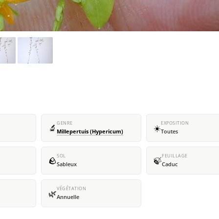
GENRE
EXPOSITION
🔬
☀️
Millepertuis (Hypericum)
Toutes
SOL
FEUILLAGE
🪨
🍃
Sableux
Caduc
VÉGÉTATION
🌿
Annuelle