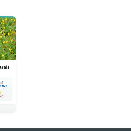
arais

💧
TANT
NE
E