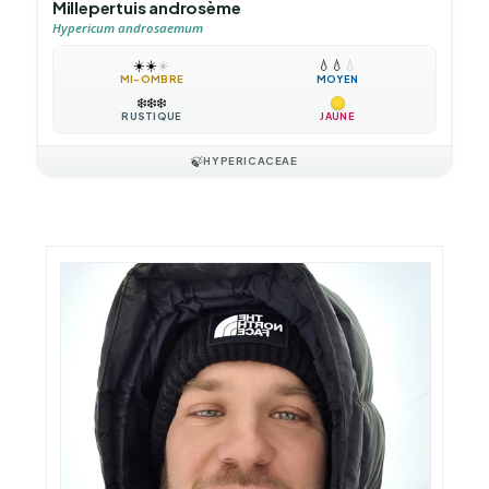
Millepertuis androsème
Hypericum androsaemum
☀️
☀️
☀️
💧
💧
💧
MI-OMBRE
MOYEN
❄️
❄️
❄️
RUSTIQUE
JAUNE
🍃
HYPERICACEAE