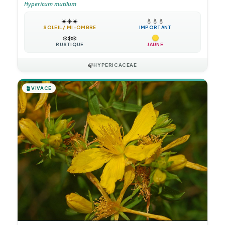
Hypericum mutilum
☀️
☀️
☀️
💧
💧
💧
SOLEIL / MI-OMBRE
IMPORTANT
❄️
❄️
❄️
RUSTIQUE
JAUNE
🍃
HYPERICACEAE
🪴
VIVACE