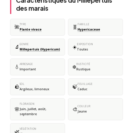
Caractéristiques du Millepertuis
des marais
TYPE
FAMILLE
🌺
🧬
Plante vivace
Hypericaceae
GENRE
EXPOSITION
🔬
☀️
Millepertuis (Hypericum)
Toutes
ARROSAGE
RUSTICITÉ
💧
❄️
Important
Rustique
SOL
FEUILLAGE
🪨
🍃
Argileux, limoneux
Caduc
FLORAISON
COULEUR
🌸
🎨
Juin, juillet, août,
Jaune
septembre
VÉGÉTATION
🌿