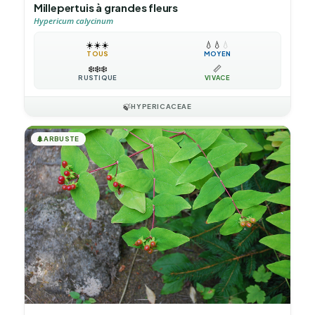
Millepertuis à grandes fleurs
Hypericum calycinum
☀️
☀️
☀️
💧
💧
💧
TOUS
MOYEN
❄️
❄️
❄️
📏
RUSTIQUE
VIVACE
🍃
HYPERICACEAE
🌲
ARBUSTE