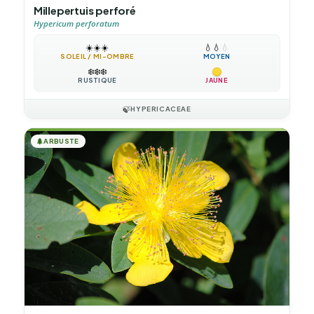
Millepertuis perforé
Hypericum perforatum
☀️
☀️
☀️
💧
💧
💧
SOLEIL / MI-OMBRE
MOYEN
❄️
❄️
❄️
RUSTIQUE
JAUNE
🍃
HYPERICACEAE
🌲
ARBUSTE