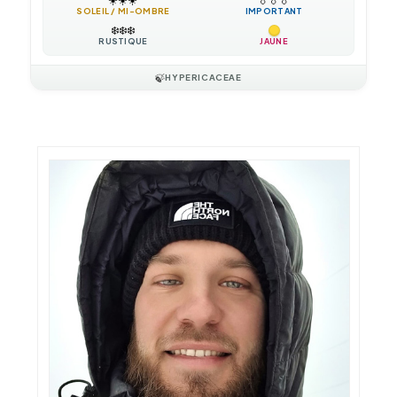
SOLEIL / MI-OMBRE
IMPORTANT
❄️
❄️
❄️
RUSTIQUE
JAUNE
🍃
HYPERICACEAE