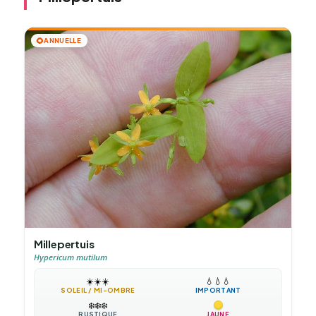
🌻
ANNUELLE
Millepertuis
Hypericum mutilum
☀️
☀️
☀️
💧
💧
💧
SOLEIL / MI-OMBRE
IMPORTANT
❄️
❄️
❄️
RUSTIQUE
JAUNE