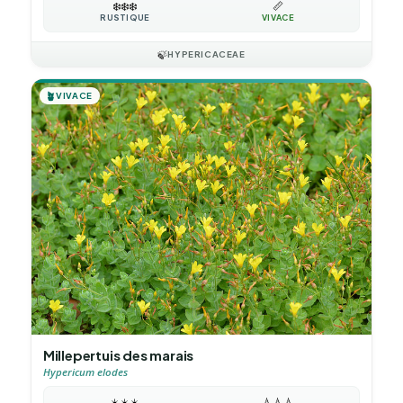
❄️
❄️
❄️
📏
RUSTIQUE
VIVACE
🍃
HYPERICACEAE
🪴
VIVACE
Millepertuis des marais
Hypericum elodes
☀️
☀️
☀️
💧
💧
💧