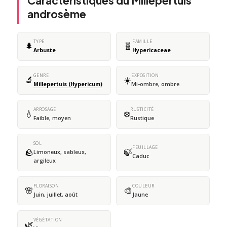
Caractéristiques du Millepertuis
androsème
TYPE
FAMILLE
🌲
🧬
Arbuste
Hypericaceae
GENRE
EXPOSITION
🔬
☀️
Millepertuis (Hypericum)
Mi-ombre, ombre
ARROSAGE
RUSTICITÉ
💧
❄️
Faible, moyen
Rustique
SOL
FEUILLAGE
🪨
🍃
Limoneux, sableux,
Caduc
argileux
FLORAISON
COULEUR
🌸
🎨
Juin, juillet, août
Jaune
VÉGÉTATION
🌿