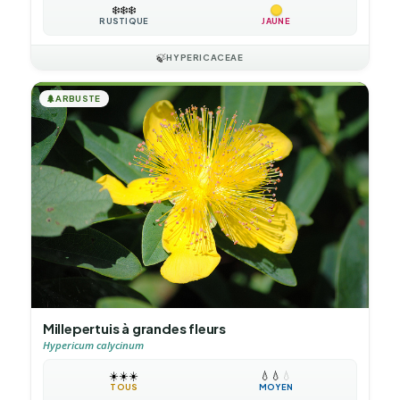
❄️
❄️
❄️
RUSTIQUE
JAUNE
🍃
HYPERICACEAE
🌲
ARBUSTE
Millepertuis à grandes fleurs
Hypericum calycinum
☀️
☀️
☀️
💧
💧
💧
TOUS
MOYEN