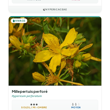
🍃
HYPERICACEAE
🪴
VIVACE
Millepertuis perforé
Hypericum perforatum
☀️
☀️
☀️
💧
💧
💧
SOLEIL / MI-OMBRE
MOYEN