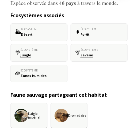
46 pays
Espèce observée dans
à travers le monde.
Écosystèmes associés
ÉCOSYSTÈME
ÉCOSYSTÈME
🏜️
🌲
Désert
Forêt
ÉCOSYSTÈME
ÉCOSYSTÈME
🌴
🦒
Jungle
Savane
ÉCOSYSTÈME
🪷
Zones humides
Faune sauvage partageant cet habitat
L’aigle
Dromadaire
impérial