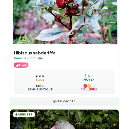
Hibiscus sabdariffa
Hibiscus sabdariffa
🍎
Fruit
☀️
☀️
☀️
💧
💧
💧
TOUS
MOYEN
❄️
❄️
❄️
SEMI-RUSTIQUE
COULEURS
🍃
MALVACEAE
🌲
ARBUSTE