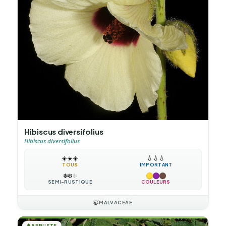
Hibiscus diversifolius
Hibiscus diversifolius
☀️
☀️
☀️
💧
💧
💧
TOUS
IMPORTANT
❄️
❄️
❄️
SEMI-RUSTIQUE
COULEURS
🍃
MALVACEAE
🌲
ARBUSTE