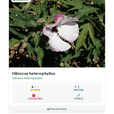
Hibiscus heterophyllus
Hibiscus heterophyllus
☀️
☀️
☀️
💧
💧
💧
OMBRE
MOYEN
📏
COULEURS
VIVACE
🍃
MALVACEAE