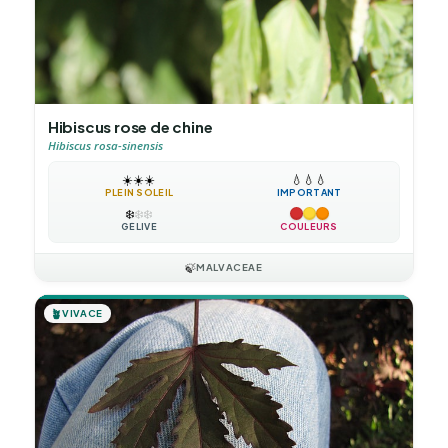
Hibiscus rose de chine
Hibiscus rosa-sinensis
☀️
☀️
☀️
💧
💧
💧
PLEIN SOLEIL
IMPORTANT
❄️
❄️
❄️
GÉLIVE
COULEURS
🍃
MALVACEAE
🪴
VIVACE