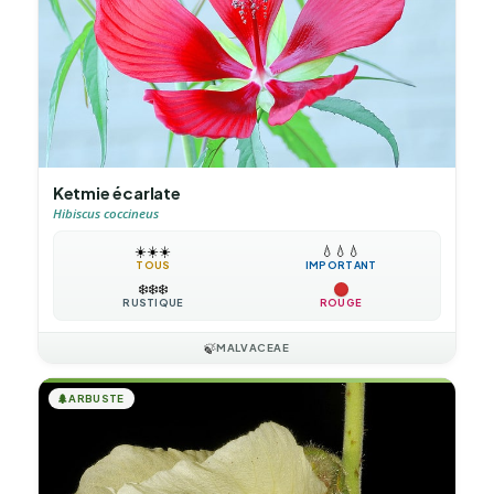
Ketmie écarlate
Hibiscus coccineus
☀️
☀️
☀️
💧
💧
💧
TOUS
IMPORTANT
❄️
❄️
❄️
RUSTIQUE
ROUGE
🍃
MALVACEAE
🌲
ARBUSTE