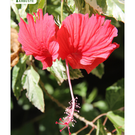
🌲
ARBUSTE