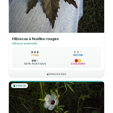
Hibiscus à feuilles rouges
Hibiscus acetosella
☀️
☀️
☀️
💧
💧
💧
TOUS
MOYEN
❄️
❄️
❄️
SEMI-RUSTIQUE
COULEURS
🍃
MALVACEAE
🪴
VIVACE