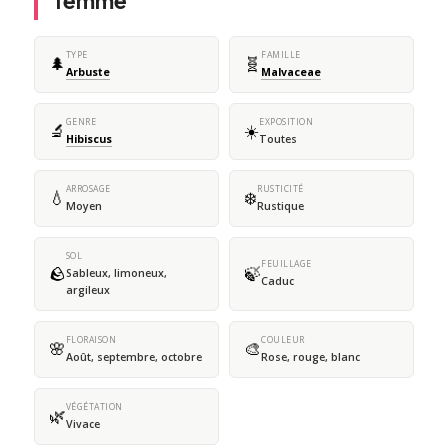
femme
TYPE
FAMILLE
🌲
🧬
Arbuste
Malvaceae
GENRE
EXPOSITION
🔬
☀️
Hibiscus
Toutes
ARROSAGE
RUSTICITÉ
💧
❄️
Moyen
Rustique
SOL
FEUILLAGE
🪨
🍃
Sableux, limoneux,
Caduc
argileux
FLORAISON
COULEUR
🌸
🎨
Août, septembre, octobre
Rose, rouge, blanc
VÉGÉTATION
🌿
Vivace