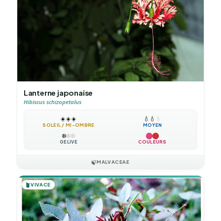
Lanterne japonaise
Hibiscus schizopetalus
☀️
☀️
☀️
💧
💧
💧
SOLEIL / MI-OMBRE
MOYEN
❄️
❄️
❄️
GÉLIVE
COULEURS
🍃
MALVACEAE
🪴
VIVACE