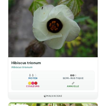
Hibiscus trionum
Hibiscus trionum
💧
💧
💧
❄️
❄️
❄️
MOYEN
SEMI-RUSTIQUE
📏
COULEURS
ANNUELLE
🍃
MALVACEAE