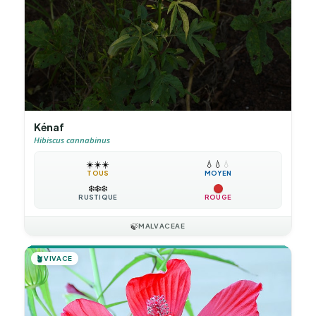
Kénaf
Hibiscus cannabinus
☀️
☀️
☀️
💧
💧
💧
TOUS
MOYEN
❄️
❄️
❄️
RUSTIQUE
ROUGE
🍃
MALVACEAE
🪴
VIVACE