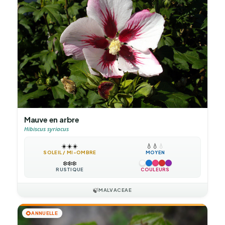
Mauve en arbre
Hibiscus syriacus
☀️
☀️
☀️
💧
💧
💧
SOLEIL / MI-OMBRE
MOYEN
❄️
❄️
❄️
RUSTIQUE
COULEURS
🍃
MALVACEAE
🌻
ANNUELLE