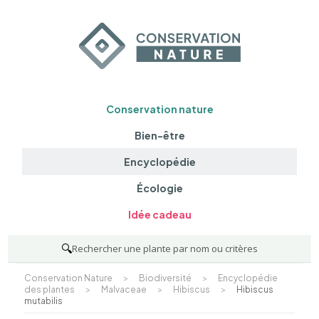
Conservation nature
Bien-être
Encyclopédie
Écologie
Idée cadeau
🔍
Rechercher une plante par nom ou critères
Conservation Nature
>
Biodiversité
>
Encyclopédie
des plantes
>
Malvaceae
>
Hibiscus
>
Hibiscus
mutabilis