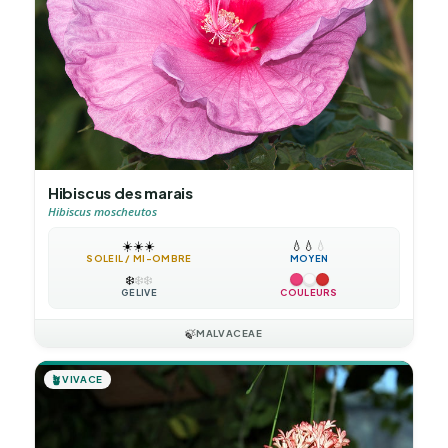
Hibiscus des marais
Hibiscus moscheutos
☀️
☀️
☀️
💧
💧
💧
SOLEIL / MI-OMBRE
MOYEN
❄️
❄️
❄️
GÉLIVE
COULEURS
🍃
MALVACEAE
🪴
VIVACE