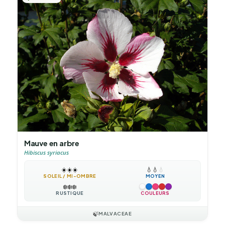
Mauve en arbre
Hibiscus syriacus
☀️
☀️
☀️
💧
💧
💧
SOLEIL / MI-OMBRE
MOYEN
❄️
❄️
❄️
RUSTIQUE
COULEURS
🍃
MALVACEAE