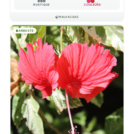
❄️
❄️
❄️
RUSTIQUE
COULEURS
🍃
MALVACEAE
🌲
ARBUSTE