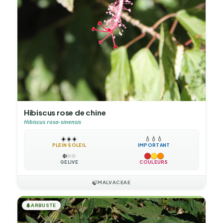
Hibiscus rose de chine
Hibiscus rosa-sinensis
☀️
☀️
☀️
💧
💧
💧
PLEIN SOLEIL
IMPORTANT
❄️
❄️
❄️
GÉLIVE
COULEURS
🍃
MALVACEAE
🌲
ARBUSTE