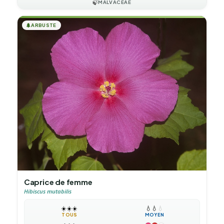
🍃
MALVACEAE
🌲
ARBUSTE
Caprice de femme
Hibiscus mutabilis
☀️
☀️
☀️
💧
💧
💧
TOUS
MOYEN