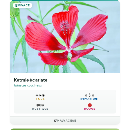
🪴
VIVACE
Ketmie écarlate
Hibiscus coccineus
☀️
☀️
☀️
💧
💧
💧
TOUS
IMPORTANT
❄️
❄️
❄️
RUSTIQUE
ROUGE
🍃
MALVACEAE