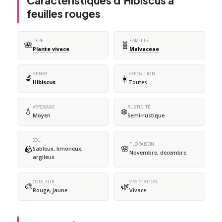
Caractéristiques d'Hibiscus à
feuilles rouges
TYPE
FAMILLE
🌺
🧬
Plante vivace
Malvaceae
GENRE
EXPOSITION
🔬
☀️
Hibiscus
Toutes
ARROSAGE
RUSTICITÉ
💧
❄️
Moyen
Semi-rustique
SOL
FLORAISON
🪨
🌸
Sableux, limoneux,
Novembre, décembre
argileux
COULEUR
VÉGÉTATION
🎨
🌿
Rouge, jaune
Vivace