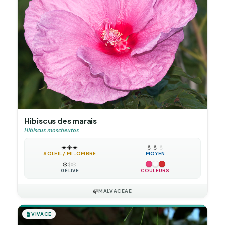
Hibiscus des marais
Hibiscus moscheutos
☀️
☀️
☀️
💧
💧
💧
SOLEIL / MI-OMBRE
MOYEN
❄️
❄️
❄️
GÉLIVE
COULEURS
🍃
MALVACEAE
🪴
VIVACE