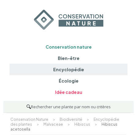
Conservation nature
Bien-être
Encyclopédie
Écologie
Idée cadeau
🔍
Rechercher une plante par nom ou critères
Conservation Nature
>
Biodiversité
>
Encyclopédie
des plantes
>
Malvaceae
>
Hibiscus
>
Hibiscus
acetosella