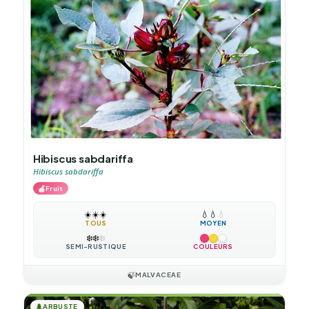
Hibiscus sabdariffa
Hibiscus sabdariffa
🍎
Fruit
☀️
☀️
☀️
💧
💧
💧
TOUS
MOYEN
❄️
❄️
❄️
SEMI-RUSTIQUE
COULEURS
🍃
MALVACEAE
🌲
ARBUSTE