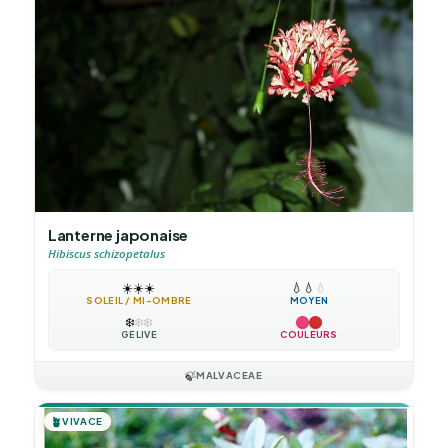
Lanterne japonaise
Hibiscus schizopetalus
☀️
☀️
☀️
💧
💧
💧
SOLEIL / MI-OMBRE
MOYEN
❄️
❄️
❄️
GÉLIVE
COULEURS
🍃
MALVACEAE
🪴
VIVACE