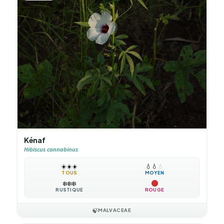
Kénaf
Hibiscus cannabinus
☀️
☀️
☀️
💧
💧
💧
TOUS
MOYEN
❄️
❄️
❄️
RUSTIQUE
ROUGE
🍃
MALVACEAE