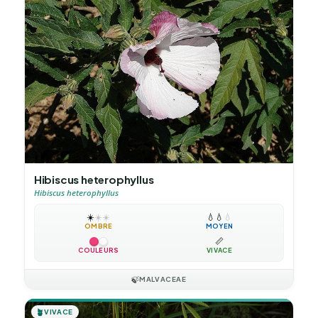
Hibiscus heterophyllus
Hibiscus heterophyllus
☀️
☀️
☀️
💧
💧
💧
OMBRE
MOYEN
📏
COULEURS
VIVACE
🍃
MALVACEAE
🪴
VIVACE