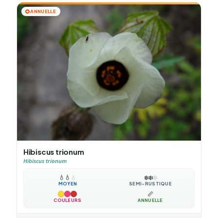
🌻
ANNUELLE
Hibiscus trionum
Hibiscus trionum
💧
💧
💧
❄️
❄️
❄️
MOYEN
SEMI-RUSTIQUE
📏
COULEURS
ANNUELLE