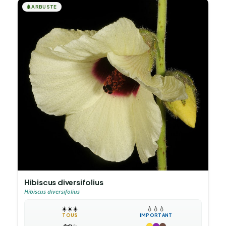
🌲
ARBUSTE
Hibiscus diversifolius
Hibiscus diversifolius
☀️
☀️
☀️
💧
💧
💧
TOUS
IMPORTANT
❄️
❄️
❄️