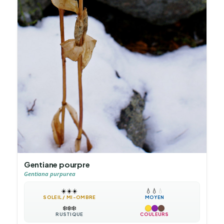
Gentiane pourpre
Gentiana purpurea
☀️
☀️
☀️
💧
💧
💧
SOLEIL / MI-OMBRE
MOYEN
❄️
❄️
❄️
RUSTIQUE
COULEURS