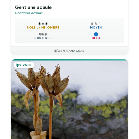
Gentiane acaule
Gentiana acaulis
☀️
☀️
☀️
💧
💧
💧
SOLEIL / MI-OMBRE
MOYEN
❄️
❄️
❄️
RUSTIQUE
BLEU
🍃
GENTIANACEAE
🪴
VIVACE