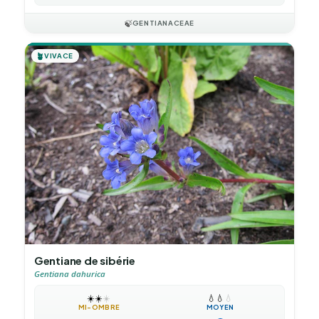
🍃
GENTIANACEAE
🪴
VIVACE
Gentiane de sibérie
Gentiana dahurica
☀️
☀️
☀️
💧
💧
💧
MI-OMBRE
MOYEN