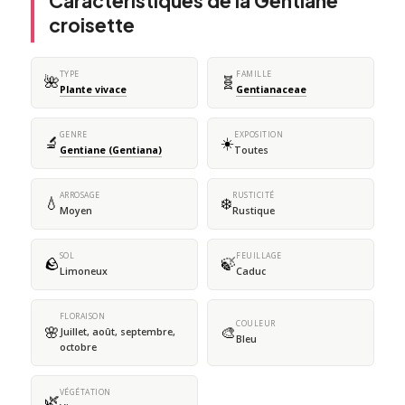
Caractéristiques de la Gentiane
croisette
TYPE
FAMILLE
🌺
🧬
Plante vivace
Gentianaceae
GENRE
EXPOSITION
🔬
☀️
Gentiane (Gentiana)
Toutes
ARROSAGE
RUSTICITÉ
💧
❄️
Moyen
Rustique
SOL
FEUILLAGE
🪨
🍃
Limoneux
Caduc
FLORAISON
COULEUR
🌸
🎨
Juillet, août, septembre,
Bleu
octobre
VÉGÉTATION
🌿