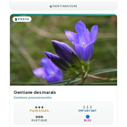
🍃
GENTIANACEAE
🪴
VIVACE
Gentiane des marais
Gentiana pneumonanthe
☀️
☀️
☀️
💧
💧
💧
PLEIN SOLEIL
IMPORTANT
❄️
❄️
❄️
RUSTIQUE
BLEU