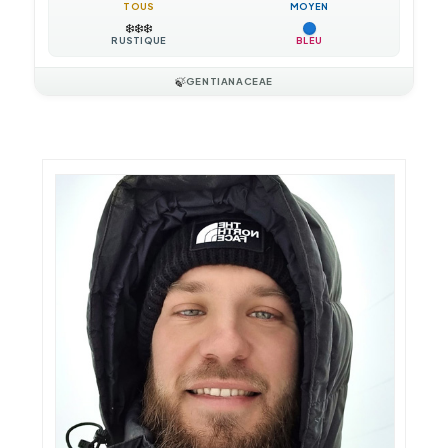
TOUS
MOYEN
❄️
❄️
❄️
RUSTIQUE
BLEU
🍃
GENTIANACEAE