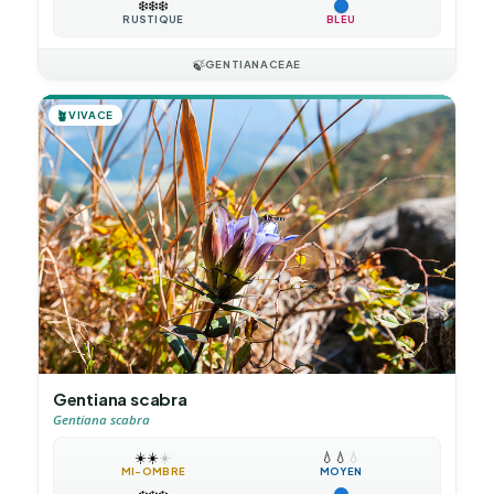
❄️
❄️
❄️
RUSTIQUE
BLEU
🍃
GENTIANACEAE
🪴
VIVACE
Gentiana scabra
Gentiana scabra
☀️
☀️
☀️
💧
💧
💧
MI-OMBRE
MOYEN