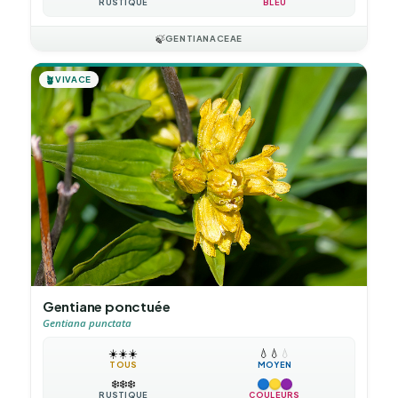
RUSTIQUE
BLEU
🍃
GENTIANACEAE
🪴
VIVACE
Gentiane ponctuée
Gentiana punctata
☀️
☀️
☀️
💧
💧
💧
TOUS
MOYEN
❄️
❄️
❄️
RUSTIQUE
COULEURS