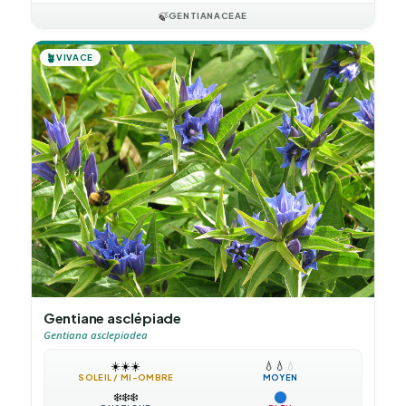
🍃
GENTIANACEAE
🪴
VIVACE
Gentiane asclépiade
Gentiana asclepiadea
☀️
☀️
☀️
💧
💧
💧
SOLEIL / MI-OMBRE
MOYEN
❄️
❄️
❄️