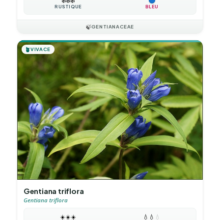
❄️
❄️
❄️
RUSTIQUE
BLEU
🍃
GENTIANACEAE
🪴
VIVACE
Gentiana triflora
Gentiana triflora
☀️
☀️
☀️
💧
💧
💧