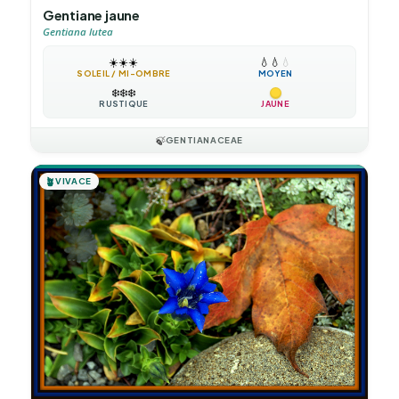
Gentiane jaune
Gentiana lutea
☀️
☀️
☀️
💧
💧
💧
SOLEIL / MI-OMBRE
MOYEN
❄️
❄️
❄️
RUSTIQUE
JAUNE
🍃
GENTIANACEAE
🪴
VIVACE