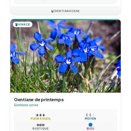
🍃
GENTIANACEAE
🪴
VIVACE
Gentiane de printemps
Gentiana verna
☀️
☀️
☀️
💧
💧
💧
PLEIN SOLEIL
MOYEN
❄️
❄️
❄️
RUSTIQUE
BLEU