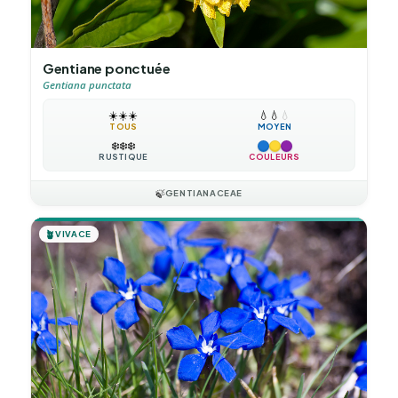
Gentiane ponctuée
Gentiana punctata
☀️
☀️
☀️
💧
💧
💧
TOUS
MOYEN
❄️
❄️
❄️
RUSTIQUE
COULEURS
🍃
GENTIANACEAE
🪴
VIVACE