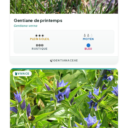
Gentiane de printemps
Gentiana verna
☀️
☀️
☀️
💧
💧
💧
PLEIN SOLEIL
MOYEN
❄️
❄️
❄️
RUSTIQUE
BLEU
🍃
GENTIANACEAE
🪴
VIVACE