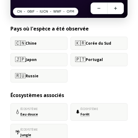
Pays où l'espèce a été observée
🇨🇳
🇰🇷
Chine
Corée du Sud
🇯🇵
🇵🇹
Japon
Portugal
🇷🇺
Russie
Écosystèmes associés
ÉCOSYSTÈME
ÉCOSYSTÈME
💧
🌲
Eau douce
Forêt
ÉCOSYSTÈME
🌴
Jungle