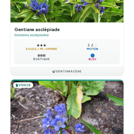
Gentiane asclépiade
Gentiana asclepiadea
☀️
☀️
☀️
💧
💧
💧
SOLEIL / MI-OMBRE
MOYEN
❄️
❄️
❄️
RUSTIQUE
BLEU
🍃
GENTIANACEAE
🪴
VIVACE