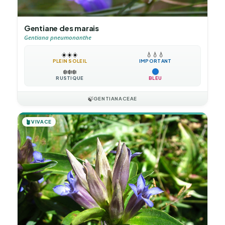
Gentiane des marais
Gentiana pneumonanthe
☀️
☀️
☀️
💧
💧
💧
PLEIN SOLEIL
IMPORTANT
❄️
❄️
❄️
RUSTIQUE
BLEU
🍃
GENTIANACEAE
🪴
VIVACE