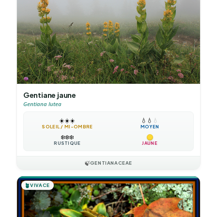
Gentiane jaune
Gentiana lutea
☀️
☀️
☀️
💧
💧
💧
SOLEIL / MI-OMBRE
MOYEN
❄️
❄️
❄️
RUSTIQUE
JAUNE
🍃
GENTIANACEAE
🪴
VIVACE