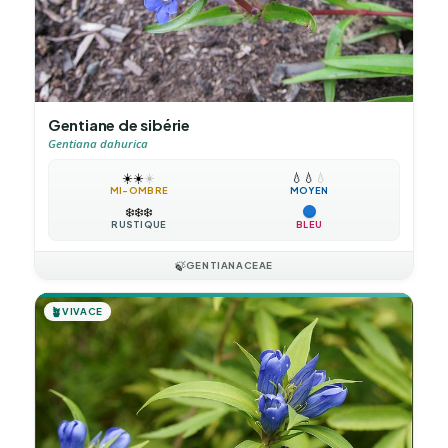
Gentiane de sibérie
Gentiana dahurica
☀️
☀️
☀️
💧
💧
💧
MI-OMBRE
MOYEN
❄️
❄️
❄️
RUSTIQUE
BLEU
🍃
GENTIANACEAE
🪴
VIVACE