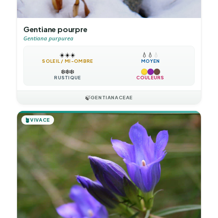
Gentiane pourpre
Gentiana purpurea
☀️
☀️
☀️
💧
💧
💧
SOLEIL / MI-OMBRE
MOYEN
❄️
❄️
❄️
RUSTIQUE
COULEURS
🍃
GENTIANACEAE
🪴
VIVACE