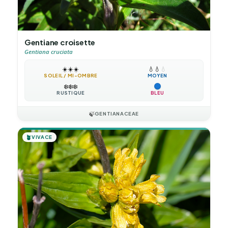
Gentiane croisette
Gentiana cruciata
☀️
☀️
☀️
💧
💧
💧
SOLEIL / MI-OMBRE
MOYEN
❄️
❄️
❄️
RUSTIQUE
BLEU
🍃
GENTIANACEAE
🪴
VIVACE