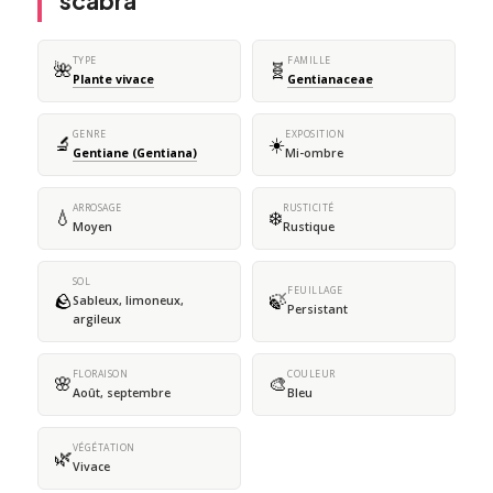
scabra
TYPE
FAMILLE
🌺
🧬
Plante vivace
Gentianaceae
GENRE
EXPOSITION
🔬
☀️
Gentiane (Gentiana)
Mi-ombre
ARROSAGE
RUSTICITÉ
💧
❄️
Moyen
Rustique
SOL
FEUILLAGE
🪨
🍃
Sableux, limoneux,
Persistant
argileux
FLORAISON
COULEUR
🌸
🎨
Août, septembre
Bleu
VÉGÉTATION
🌿
Vivace