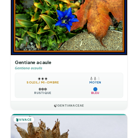
Gentiane acaule
Gentiana acaulis
☀️
☀️
☀️
💧
💧
💧
SOLEIL / MI-OMBRE
MOYEN
❄️
❄️
❄️
RUSTIQUE
BLEU
🍃
GENTIANACEAE
🪴
VIVACE