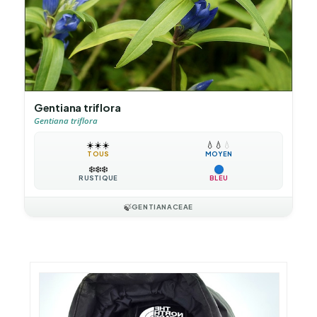
Gentiana triflora
Gentiana triflora
☀️
☀️
☀️
💧
💧
💧
TOUS
MOYEN
❄️
❄️
❄️
RUSTIQUE
BLEU
🍃
GENTIANACEAE