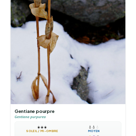
Gentiane pourpre
Gentiana purpurea
☀️
☀️
☀️
💧
💧
💧
SOLEIL / MI-OMBRE
MOYEN