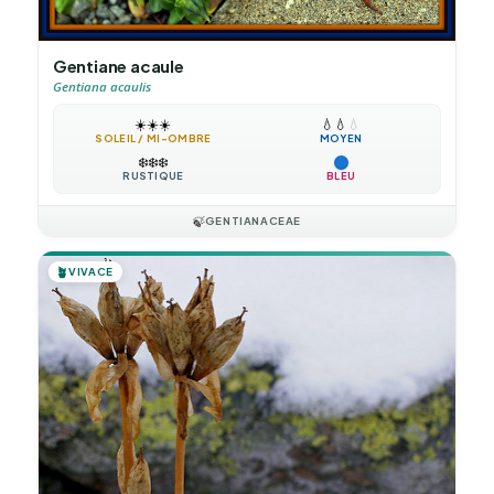
Gentiane acaule
Gentiana acaulis
☀️
☀️
☀️
💧
💧
💧
SOLEIL / MI-OMBRE
MOYEN
❄️
❄️
❄️
RUSTIQUE
BLEU
🍃
GENTIANACEAE
🪴
VIVACE