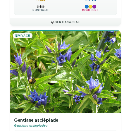
TOUS
MOYEN
❄️
❄️
❄️
RUSTIQUE
COULEURS
🍃
GENTIANACEAE
🪴
VIVACE
Gentiane asclépiade
Gentiana asclepiadea