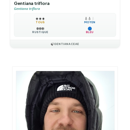
Gentiana triflora
Gentiana triflora
☀️
☀️
☀️
💧
💧
💧
TOUS
MOYEN
❄️
❄️
❄️
RUSTIQUE
BLEU
🍃
GENTIANACEAE