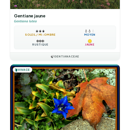
Gentiane jaune
Gentiana lutea
☀️
☀️
☀️
💧
💧
💧
SOLEIL / MI-OMBRE
MOYEN
❄️
❄️
❄️
RUSTIQUE
JAUNE
🍃
GENTIANACEAE
🪴
VIVACE