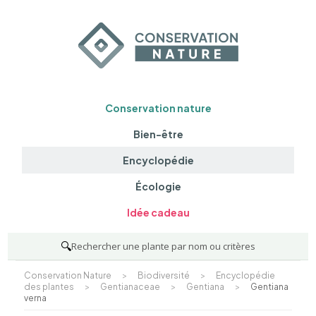
Conservation nature
Bien-être
Encyclopédie
Écologie
Idée cadeau
🔍
Rechercher une plante par nom ou critères
Conservation Nature
>
Biodiversité
>
Encyclopédie
des plantes
>
Gentianaceae
>
Gentiana
>
Gentiana
verna