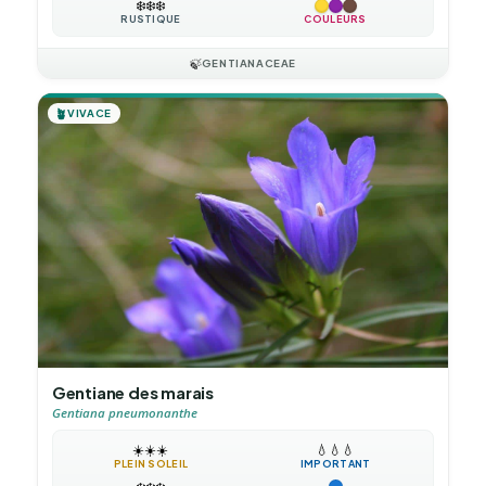
❄️
❄️
❄️
RUSTIQUE
COULEURS
🍃
GENTIANACEAE
🪴
VIVACE
Gentiane des marais
Gentiana pneumonanthe
☀️
☀️
☀️
💧
💧
💧
PLEIN SOLEIL
IMPORTANT