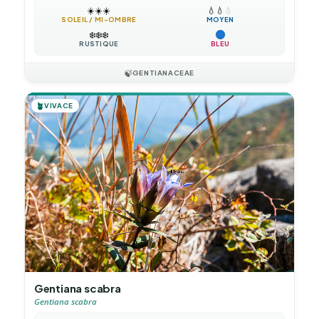
☀️
☀️
☀️
💧
💧
💧
SOLEIL / MI-OMBRE
MOYEN
❄️
❄️
❄️
RUSTIQUE
BLEU
🍃
GENTIANACEAE
🪴
VIVACE
Gentiana scabra
Gentiana scabra