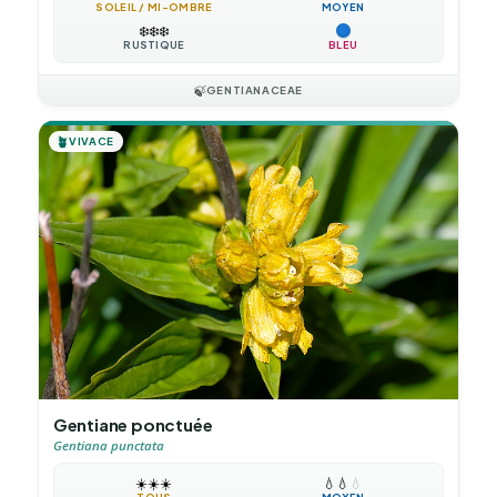
SOLEIL / MI-OMBRE
MOYEN
❄️
❄️
❄️
RUSTIQUE
BLEU
🍃
GENTIANACEAE
🪴
VIVACE
Gentiane ponctuée
Gentiana punctata
☀️
☀️
☀️
💧
💧
💧