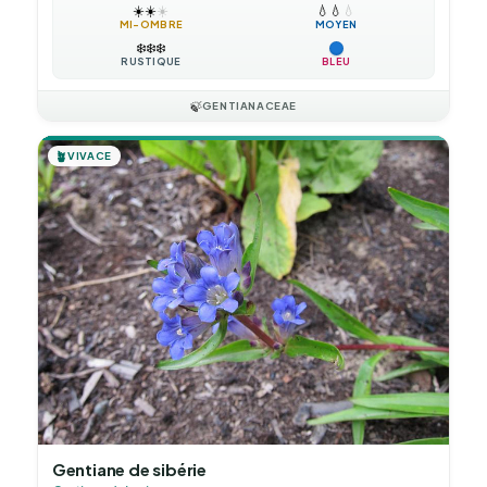
☀️
☀️
☀️
💧
💧
💧
MI-OMBRE
MOYEN
❄️
❄️
❄️
RUSTIQUE
BLEU
🍃
GENTIANACEAE
🪴
VIVACE
Gentiane de sibérie