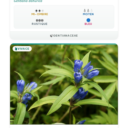
Gentiana dahurica
☀️
☀️
☀️
💧
💧
💧
MI-OMBRE
MOYEN
❄️
❄️
❄️
RUSTIQUE
BLEU
🍃
GENTIANACEAE
🪴
VIVACE