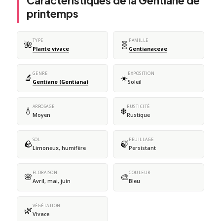
Caractéristiques de la Gentiane de
printemps
TYPE
FAMILLE
🌺
🧬
Plante vivace
Gentianaceae
GENRE
EXPOSITION
🔬
☀️
Gentiane (Gentiana)
Soleil
ARROSAGE
RUSTICITÉ
💧
❄️
Moyen
Rustique
SOL
FEUILLAGE
🪨
🍃
Limoneux, humifère
Persistant
FLORAISON
COULEUR
🌸
🎨
Avril, mai, juin
Bleu
VÉGÉTATION
🌿
Vivace