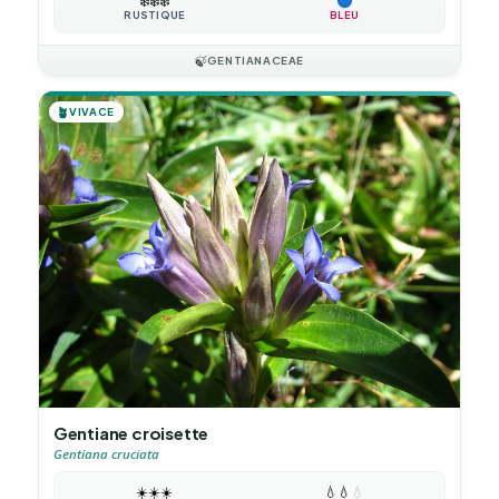
❄️
❄️
❄️
RUSTIQUE
BLEU
🍃
GENTIANACEAE
🪴
VIVACE
Gentiane croisette
Gentiana cruciata
☀️
☀️
☀️
💧
💧
💧