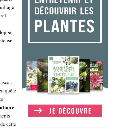
uillage
rel.
eloppe
aiteuse
ascar.
 en quête
es
tation
et
ments
de cette