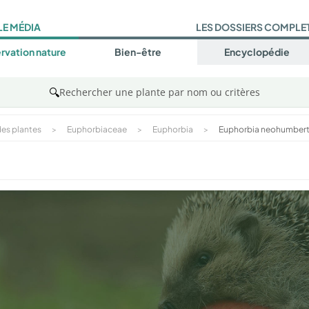
LE MÉDIA
LES DOSSIERS COMPLE
rvation nature
Bien-être
Encyclopédie
🔍
Rechercher une plante par nom ou critères
es plantes
>
Euphorbiaceae
>
Euphorbia
>
Euphorbia neohumbert