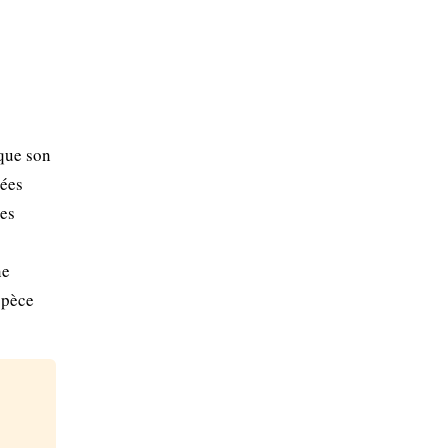
que son
sées
ges
ne
spèce