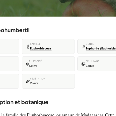
eohumbertii
FAMILLE
GENRE
🧬
🔬
Euphorbiaceae
Euphorbe (Euphorbia
RUSTICITÉ
FEUILLAGE
❄️
🍃
Gélive
Caduc
VÉGÉTATION
🌿
Vivace
ption et botanique
 la famille des Euphorbiaceae, originaire de Madagascar. Cette 