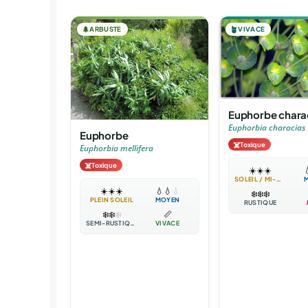
🌲
ARBUSTE
🪴
VIVACE
Euphorbe chara
Euphorbia characias
Euphorbe
☠️
Toxique
Euphorbia mellifera
☠️
Toxique
☀️
☀️
☀️

SOLEIL / MI-OMBRE
☀️
☀️
☀️
💧
💧
💧
❄️
❄️
❄️
PLEIN SOLEIL
MOYEN
RUSTIQUE
❄️
❄️
❄️
📏
SEMI-RUSTIQUE
VIVACE