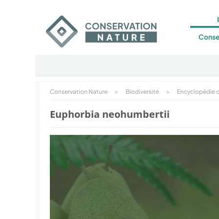
Conse
Conservation Nature
>
Biodiversité
>
Encyclopédie d
Euphorbia neohumbertii