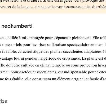
graves lésions et brûlures. Si elle est ingérée, cela provoque des
vres et de la langue, ainsi que des vomissements et des diarrhée
a neohumbertii
ensoleillée à mi-ombragée pour s'épanouir pleinement. Elle tol
, essentiels pour favoriser sa floraison spectaculaire en mars.
rès faible, caractéristique des plantes succulentes adaptatées à 
avantage fourni pendant la période de croissance. La plante est 
: elle doit être cultivée en climat tempéré ou sous protection hive
rreau pour cactées et succulentes, est indispensable pour éviter
e fois établie, elle constituera un élément original et facile d'a
rbe