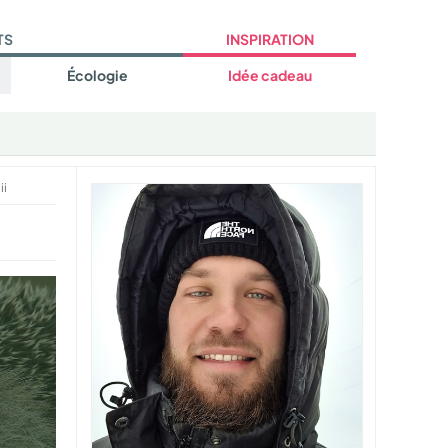
TS
INSPIRATION
Écologie
Idée cadeau
ii