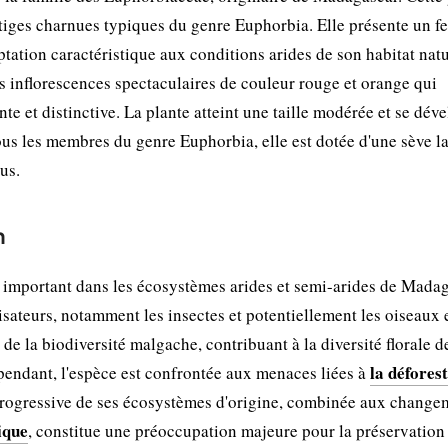
 tiges charnues typiques du genre Euphorbia. Elle présente un fe
ptation caractéristique aux conditions arides de son habitat natu
s inflorescences spectaculaires de couleur rouge et orange qui
nte et distinctive. La plante atteint une taille modérée et se dév
ous les membres du genre Euphorbia, elle est dotée d'une sève l
sus.
n
important dans les écosystèmes arides et semi-arides de Madag
nisateurs, notamment les insectes et potentiellement les oiseaux
de la biodiversité malgache, contribuant à la diversité florale d
la défores
pendant, l'espèce est confrontée aux menaces liées à
e progressive de ses écosystèmes d'origine, combinée aux change
ique
, constitue une préoccupation majeure pour la préservation 