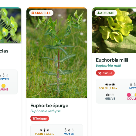
🌻
ANNUELLE
🌲
ARBUSTE
cias
Euphorbia milii
Euphorbia milii
☠️
Toxique

💧
💧
MOYEN
☀️
☀️
☀️
💧

SOLEIL / MI-OMBRE
MOY
JAUNE
❄️
❄️
❄️
GÉLIVE
COUL
Euphorbe épurge
Euphorbia lathyris
☠️
Toxique
☀️
☀️
☀️
💧
💧
💧
PLEIN SOLEIL
MOYEN