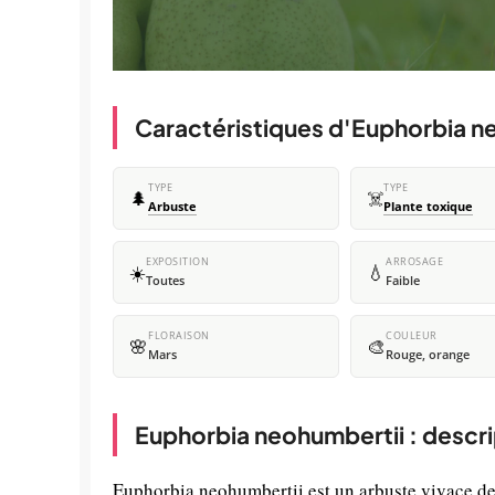
Caractéristiques d'Euphorbia n
TYPE
TYPE
🌲
☠️
Arbuste
Plante toxique
EXPOSITION
ARROSAGE
☀️
💧
Toutes
Faible
FLORAISON
COULEUR
🌸
🎨
Mars
Rouge, orange
Euphorbia neohumbertii : descri
Euphorbia neohumbertii est un arbuste vivace de