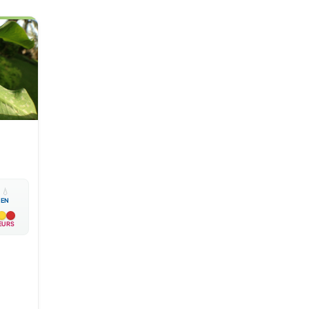

💧
EN
EURS