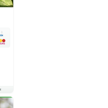

💧
EN
EURS
E