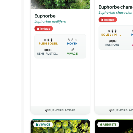
Euphorbe chara
Euphorbia characias
Euphorbe
☠️
Toxique
Euphorbia mellifera
☠️
Toxique
☀️
☀️
☀️

SOLEIL / MI-OMBRE
☀️
☀️
☀️
💧
💧
💧
❄️
❄️
❄️
PLEIN SOLEIL
MOYEN
RUSTIQUE
❄️
❄️
❄️
📏
SEMI-RUSTIQUE
VIVACE
🍃
EUPHORBIACEAE
🍃
EUPHORBIA
🪴
VIVACE
🌲
ARBUSTE