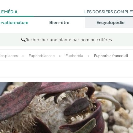
LE MÉDIA
LES DOSSIERS COMPLE
rvation nature
Bien-être
Encyclopédie
🔍
Rechercher une plante par nom ou critères
es plantes
>
Euphorbiaceae
>
Euphorbia
>
Euphorbia francoisii