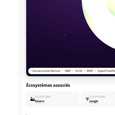
Écosystèmes associés
ÉCOSYSTÈME
ÉCOSYSTÈME
🏜️
🌴
Désert
Jungle