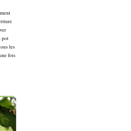
ement
riture
iver
n pot
tous les
une fois