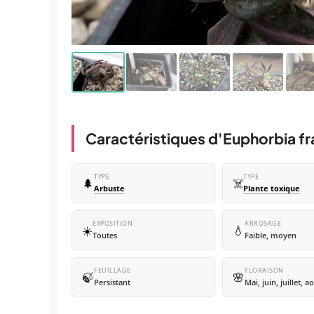
Caractéristiques d'Euphorbia fr
TYPE
TYPE
🌲
☠️
Arbuste
Plante toxique
EXPOSITION
ARROSAGE
☀️
💧
Toutes
Faible, moyen
FEUILLAGE
FLORAISON
🍃
🌸
Persistant
Mai, juin, juillet, a