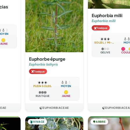
cias
Euphorbia milii
Euphorbia milii
☠️
Toxique

💧
💧
MOYEN
☀️
☀️
☀️
💧

SOLEIL / MI-OMBRE
MOY
JAUNE
❄️
❄️
❄️
GÉLIVE
COUL
Euphorbe épurge
Euphorbia lathyris
☠️
Toxique
☀️
☀️
☀️
💧
💧
💧
PLEIN SOLEIL
MOYEN
❄️
❄️
❄️
RUSTIQUE
JAUNE
CEAE
🍃
EUPHORBIACEAE
🍃
EUPHORBIACEA
🪴
VIVACE
🌳
ARBRE