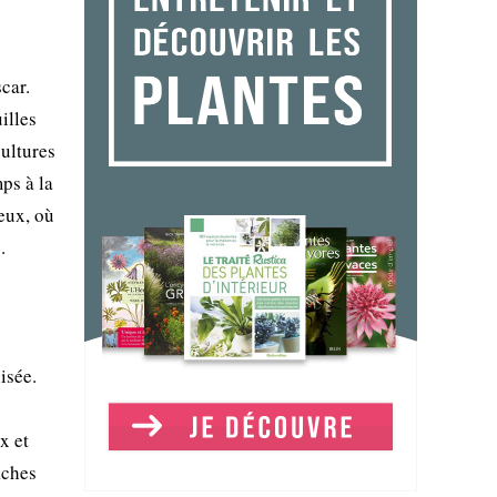
car.
illes
cultures
mps à la
eux, où
.
isée.
x et
ches