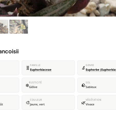
ancoisii
FAMILLE
GENRE
🧬
🔬
Euphorbiaceae
Euphorbe (Euphorbia
RUSTICITÉ
SOL
❄️
🪨
Gélive
Sableux
COULEUR
VÉGÉTATION
🎨
🌿
oût
Jaune, vert
Vivace