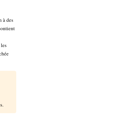
n à des
contient
 les
rchée
s.