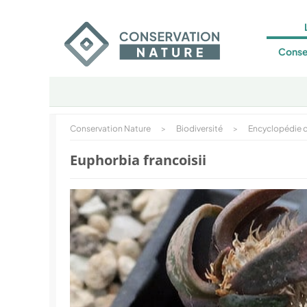
Conse
Conservation Nature
>
Biodiversité
>
Encyclopédie d
Euphorbia francoisii