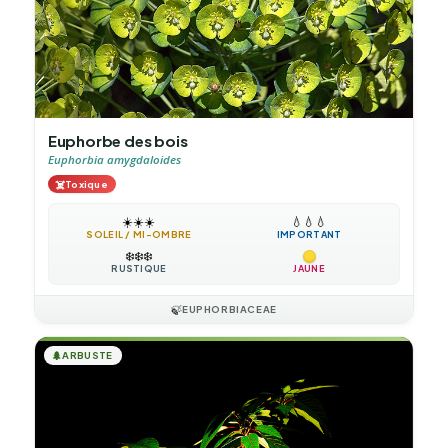
Euphorbe des bois
Euphorbia amygdaloides
☠️
Toxique
☀️
☀️
☀️
💧
💧
💧
SOLEIL / MI-OMBRE
IMPORTANT
❄️
❄️
❄️
RUSTIQUE
JAUNE
🍃
EUPHORBIACEAE
🌲
ARBUSTE