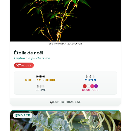
Étoile de noël
Euphorbia pulcherrima
☠️
Toxique
☀️
☀️
☀️
💧
💧
💧
SOLEIL / MI-OMBRE
MOYEN
❄️
❄️
❄️
GÉLIVE
COULEURS
🍃
EUPHORBIACEAE
🪴
VIVACE