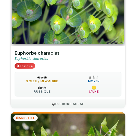
Euphorbe characias
Euphorbia characias
☠️
Toxique
☀️
☀️
☀️
💧
💧
💧
SOLEIL / MI-OMBRE
MOYEN
❄️
❄️
❄️
RUSTIQUE
JAUNE
🍃
EUPHORBIACEAE
🌻
ANNUELLE