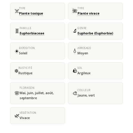
TYPE
TYPE
☠️
🌺
Plante toxique
Plante vivace
FAMILLE
GENRE
🧬
🔬
Euphorbiaceae
Euphorbe (Euphorbia)
EXPOSITION
ARROSAGE
☀️
💧
Soleil
Moyen
RUSTICITÉ
SOL
❄️
🪨
Rustique
Argileux
FLORAISON
COULEUR
🌸
🎨
Mai, juin, juillet, août,
Jaune, vert
septembre
VÉGÉTATION
🌿
Vivace