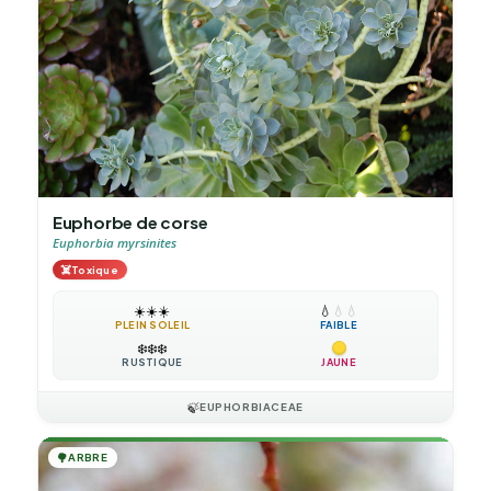
Euphorbe de corse
Euphorbia myrsinites
☠️
Toxique
☀️
☀️
☀️
💧
💧
💧
PLEIN SOLEIL
FAIBLE
❄️
❄️
❄️
RUSTIQUE
JAUNE
🍃
EUPHORBIACEAE
🌳
ARBRE