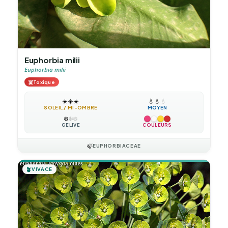
Euphorbia milii
Euphorbia milii
☠️
Toxique
☀️
☀️
☀️
💧
💧
💧
SOLEIL / MI-OMBRE
MOYEN
❄️
❄️
❄️
GÉLIVE
COULEURS
🍃
EUPHORBIACEAE
🪴
VIVACE