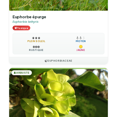
Euphorbe épurge
Euphorbia lathyris
☠️
Toxique
☀️
☀️
☀️
💧
💧
💧
PLEIN SOLEIL
MOYEN
❄️
❄️
❄️
RUSTIQUE
JAUNE
🍃
EUPHORBIACEAE
🌲
ARBUSTE