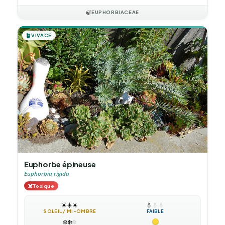
🍃
EUPHORBIACEAE
🪴
VIVACE
Euphorbe épineuse
Euphorbia rigida
☠️
Toxique
☀️
☀️
☀️
💧
💧
💧
SOLEIL / MI-OMBRE
FAIBLE
❄️
❄️
❄️