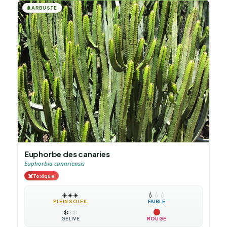
🌲
ARBUSTE
Euphorbe des canaries
Euphorbia canariensis
☠️
Toxique
☀️
☀️
☀️
💧
💧
💧
PLEIN SOLEIL
FAIBLE
❄️
❄️
❄️
GÉLIVE
ROUGE