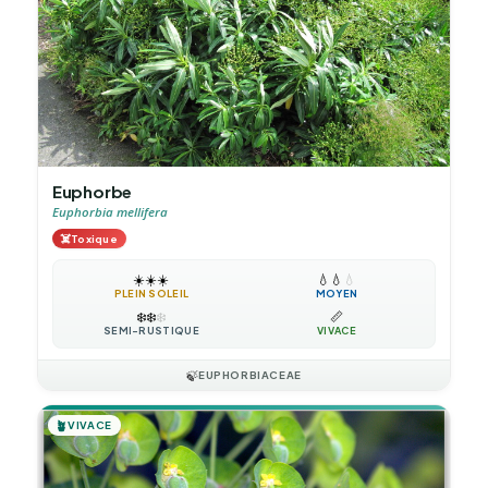
Euphorbe
Euphorbia mellifera
☠️
Toxique
☀️
☀️
☀️
💧
💧
💧
PLEIN SOLEIL
MOYEN
❄️
❄️
❄️
📏
SEMI-RUSTIQUE
VIVACE
🍃
EUPHORBIACEAE
🪴
VIVACE