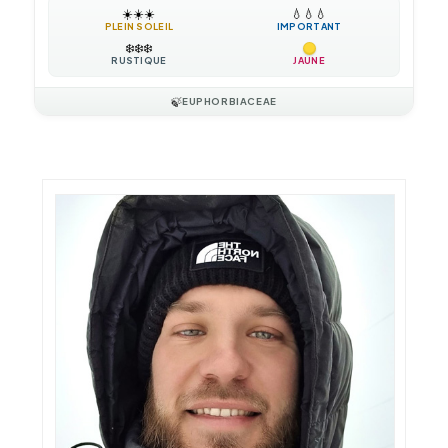
☀️
☀️
☀️
💧
💧
💧
PLEIN SOLEIL
IMPORTANT
❄️
❄️
❄️
RUSTIQUE
JAUNE
🍃
EUPHORBIACEAE