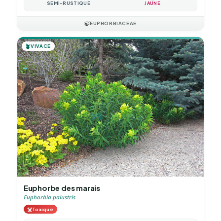
SEMI-RUSTIQUE
JAUNE
🍃
EUPHORBIACEAE
🪴
VIVACE
Euphorbe des marais
Euphorbia palustris
☠️
Toxique