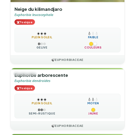
Neige du kilimandjaro
Euphorbia leucocephala
☠️
Toxique
☀️
☀️
☀️
💧
💧
💧
PLEIN SOLEIL
FAIBLE
❄️
❄️
❄️
GÉLIVE
COULEURS
🍃
EUPHORBIACEAE
🌲
ARBUSTE
Euphorbe arborescente
Euphorbia dendroïdes
☠️
Toxique
☀️
☀️
☀️
💧
💧
💧
PLEIN SOLEIL
MOYEN
❄️
❄️
❄️
SEMI-RUSTIQUE
JAUNE
🍃
EUPHORBIACEAE