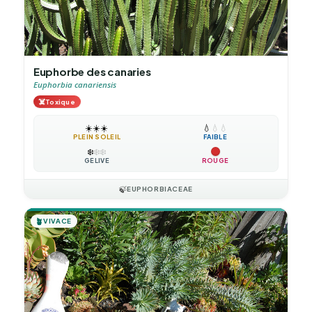
Euphorbe des canaries
Euphorbia canariensis
☠️
Toxique
☀️
☀️
☀️
💧
💧
💧
PLEIN SOLEIL
FAIBLE
❄️
❄️
❄️
GÉLIVE
ROUGE
🍃
EUPHORBIACEAE
🪴
VIVACE