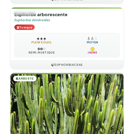
🌲
ARBUSTE
Euphorbe arborescente
Euphorbia dendroïdes
☠️
Toxique
☀️
☀️
☀️
💧
💧
💧
PLEIN SOLEIL
MOYEN
❄️
❄️
❄️
SEMI-RUSTIQUE
JAUNE
🍃
EUPHORBIACEAE
🌲
ARBUSTE