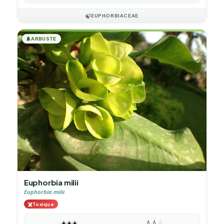
🍃
EUPHORBIACEAE
🌲
ARBUSTE
Euphorbia milii
Euphorbia milii
☠️
Toxique
☀️
☀️
☀️
💧
💧
💧