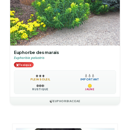
Euphorbe des marais
Euphorbia palustris
☠️
Toxique
☀️
☀️
☀️
💧
💧
💧
PLEIN SOLEIL
IMPORTANT
❄️
❄️
❄️
RUSTIQUE
JAUNE
🍃
EUPHORBIACEAE