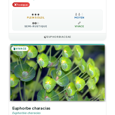
☠️
Toxique
☀️
☀️
☀️
💧
💧
💧
PLEIN SOLEIL
MOYEN
❄️
❄️
❄️
📏
SEMI-RUSTIQUE
VIVACE
🍃
EUPHORBIACEAE
🪴
VIVACE
Euphorbe characias
Euphorbia characias