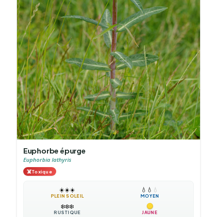
Euphorbe épurge
Euphorbia lathyris
☠️
Toxique
☀️
☀️
☀️
💧
💧
💧
PLEIN SOLEIL
MOYEN
❄️
❄️
❄️
RUSTIQUE
JAUNE