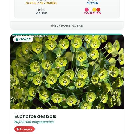
SOLEIL / MI-OMBRE
MOYEN
❄️
❄️
❄️
GÉLIVE
COULEURS
🍃
EUPHORBIACEAE
🪴
VIVACE
Euphorbe des bois
Euphorbia amygdaloides
☠️
Toxique