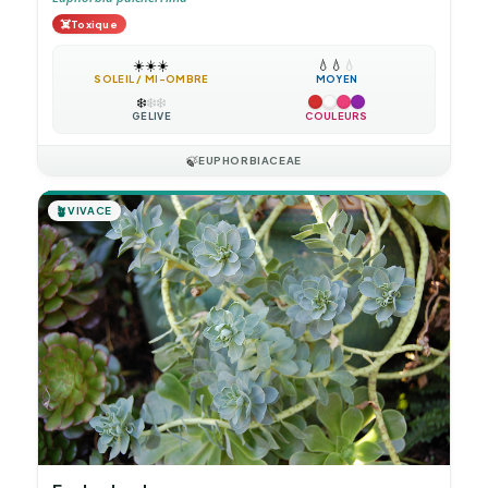
☠️
Toxique
☀️
☀️
☀️
💧
💧
💧
SOLEIL / MI-OMBRE
MOYEN
❄️
❄️
❄️
GÉLIVE
COULEURS
🍃
EUPHORBIACEAE
🪴
VIVACE