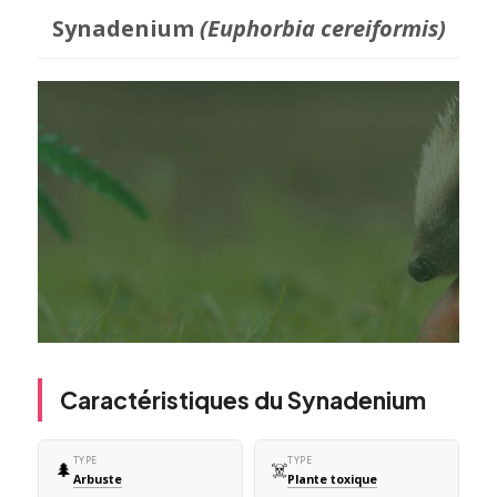
Synadenium
(Euphorbia cereiformis)
Caractéristiques du Synadenium
TYPE
TYPE
🌲
☠️
Arbuste
Plante toxique