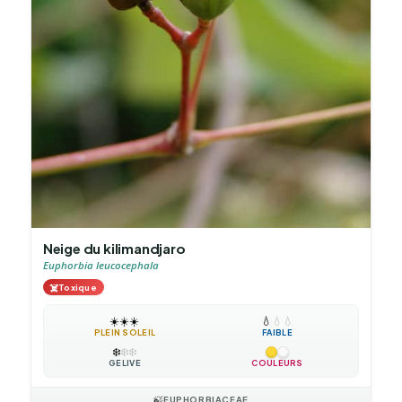
Neige du kilimandjaro
Euphorbia leucocephala
☠️
Toxique
☀️
☀️
☀️
💧
💧
💧
PLEIN SOLEIL
FAIBLE
❄️
❄️
❄️
GÉLIVE
COULEURS
🍃
EUPHORBIACEAE