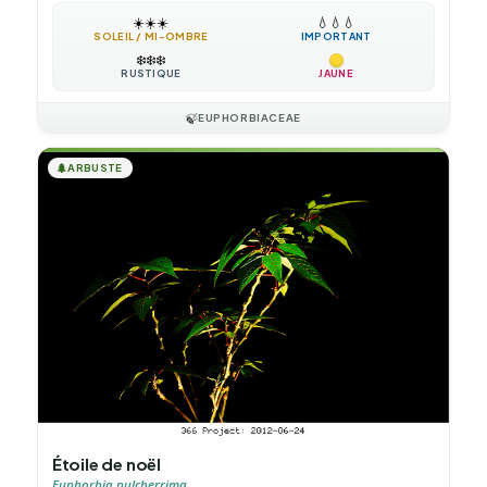
☀️
☀️
☀️
💧
💧
💧
SOLEIL / MI-OMBRE
IMPORTANT
❄️
❄️
❄️
RUSTIQUE
JAUNE
🍃
EUPHORBIACEAE
🌲
ARBUSTE
Étoile de noël
Euphorbia pulcherrima