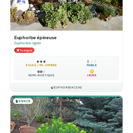
Euphorbe épineuse
Euphorbia rigida
☠️
Toxique
☀️
☀️
☀️
💧
💧
💧
SOLEIL / MI-OMBRE
FAIBLE
❄️
❄️
❄️
SEMI-RUSTIQUE
JAUNE
🍃
EUPHORBIACEAE
🪴
VIVACE