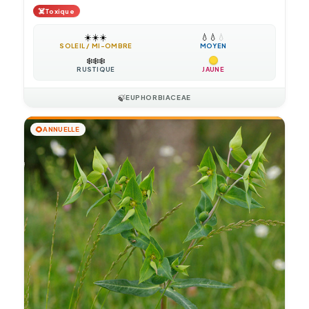
☠️
Toxique
☀️
☀️
☀️
💧
💧
💧
SOLEIL / MI-OMBRE
MOYEN
❄️
❄️
❄️
RUSTIQUE
JAUNE
🍃
EUPHORBIACEAE
🌻
ANNUELLE