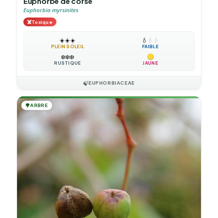
Euphorbe de corse
Euphorbia myrsinites
☠️
Toxique
☀️
☀️
☀️
💧
💧
💧
PLEIN SOLEIL
FAIBLE
❄️
❄️
❄️
RUSTIQUE
JAUNE
🍃
EUPHORBIACEAE
🌳
ARBRE