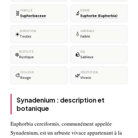
FAMILLE
GENRE
🧬
🔬
Euphorbiaceae
Euphorbe (Euphorbia)
EXPOSITION
ARROSAGE
☀️
💧
Toutes
Faible
RUSTICITÉ
SOL
❄️
🪨
Rustique
Sableux
COULEUR
VÉGÉTATION
🎨
🌿
Rouge
Vivace
Synadenium : description et
botanique
Euphorbia cereiformis, communément appelée
Synadenium, est un arbuste vivace appartenant à la