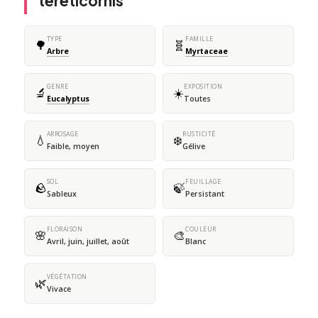
tereticornis
TYPE
FAMILLE
🌳
🧬
Arbre
Myrtaceae
GENRE
EXPOSITION
🔬
☀️
Eucalyptus
Toutes
ARROSAGE
RUSTICITÉ
💧
❄️
Faible, moyen
Gélive
SOL
FEUILLAGE
🪨
🍃
Sableux
Persistant
FLORAISON
COULEUR
🌸
🎨
Avril, juin, juillet, août
Blanc
VÉGÉTATION
🌿
Vivace