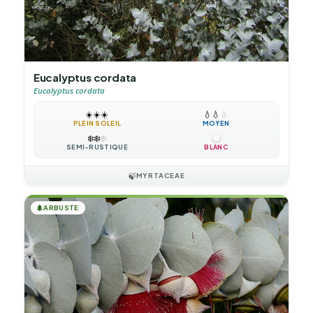
Eucalyptus cordata
Eucalyptus cordata
☀️
☀️
☀️
💧
💧
💧
PLEIN SOLEIL
MOYEN
❄️
❄️
❄️
SEMI-RUSTIQUE
BLANC
🍃
MYRTACEAE
🌲
ARBUSTE