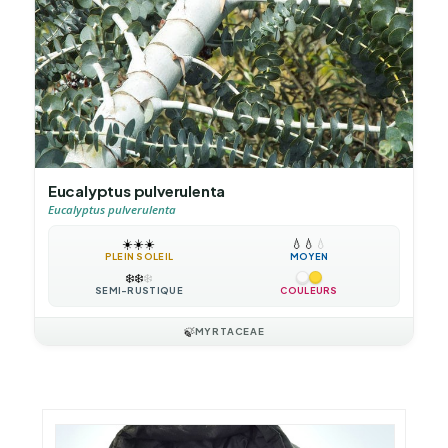
Eucalyptus pulverulenta
Eucalyptus pulverulenta
☀️
☀️
☀️
💧
💧
💧
PLEIN SOLEIL
MOYEN
❄️
❄️
❄️
SEMI-RUSTIQUE
COULEURS
🍃
MYRTACEAE