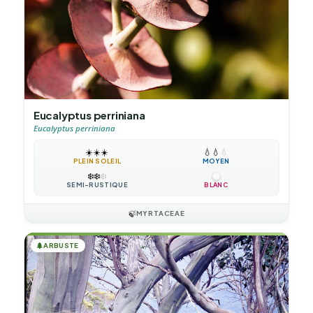
Eucalyptus perriniana
Eucalyptus perriniana
☀️
☀️
☀️
💧
💧
💧
PLEIN SOLEIL
MOYEN
❄️
❄️
❄️
SEMI-RUSTIQUE
BLANC
🍃
MYRTACEAE
🌲
ARBUSTE