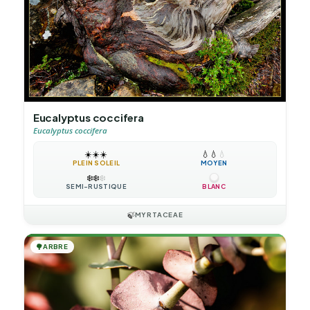
Eucalyptus coccifera
Eucalyptus coccifera
☀️
☀️
☀️
💧
💧
💧
PLEIN SOLEIL
MOYEN
❄️
❄️
❄️
SEMI-RUSTIQUE
BLANC
🍃
MYRTACEAE
🌳
ARBRE