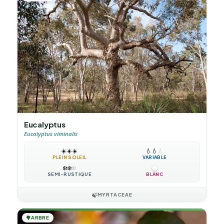
Eucalyptus
Eucalyptus viminalis
☀️
☀️
☀️
💧
💧
💧
PLEIN SOLEIL
VARIABLE
❄️
❄️
❄️
SEMI-RUSTIQUE
BLANC
🍃
MYRTACEAE
🌳
ARBRE