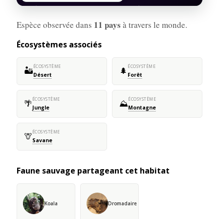
11 pays
Espèce observée dans
à travers le monde.
Écosystèmes associés
ÉCOSYSTÈME
ÉCOSYSTÈME
🏜️
🌲
Désert
Forêt
ÉCOSYSTÈME
ÉCOSYSTÈME
🌴
⛰️
Jungle
Montagne
ÉCOSYSTÈME
🦒
Savane
Faune sauvage partageant cet habitat
Koala
Dromadaire