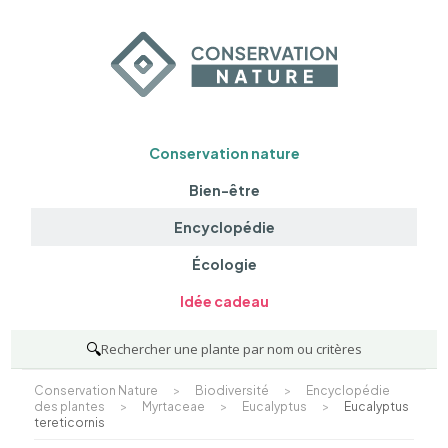
Conservation nature
Bien-être
Encyclopédie
Écologie
Idée cadeau
🔍
Rechercher une plante par nom ou critères
Conservation Nature
>
Biodiversité
>
Encyclopédie
des plantes
>
Myrtaceae
>
Eucalyptus
>
Eucalyptus
tereticornis