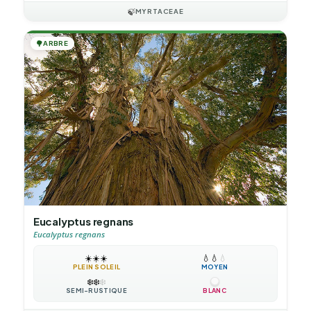
🍃
MYRTACEAE
🌳
ARBRE
Eucalyptus regnans
Eucalyptus regnans
☀️
☀️
☀️
💧
💧
💧
PLEIN SOLEIL
MOYEN
❄️
❄️
❄️
SEMI-RUSTIQUE
BLANC