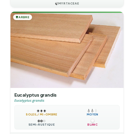
🍃
MYRTACEAE
🌳
ARBRE
Eucalyptus grandis
Eucalyptus grandis
☀️
☀️
☀️
💧
💧
💧
SOLEIL / MI-OMBRE
MOYEN
❄️
❄️
❄️
SEMI-RUSTIQUE
BLANC