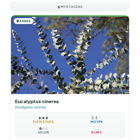
🍃
MYRTACEAE
🌳
ARBRE
Eucalyptus cinerea
Eucalyptus cinerea
☀️
☀️
☀️
💧
💧
💧
PLEIN SOLEIL
MOYEN
❄️
❄️
❄️
GÉLIVE
BLANC