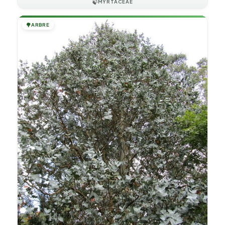
🍃
MYRTACEAE
🌳
ARBRE