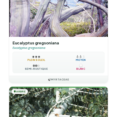
Eucalyptus gregsoniana
Eucalyptus gregsoniana
☀️
☀️
☀️
💧
💧
💧
PLEIN SOLEIL
MOYEN
❄️
❄️
❄️
SEMI-RUSTIQUE
BLANC
🍃
MYRTACEAE
🌳
ARBRE