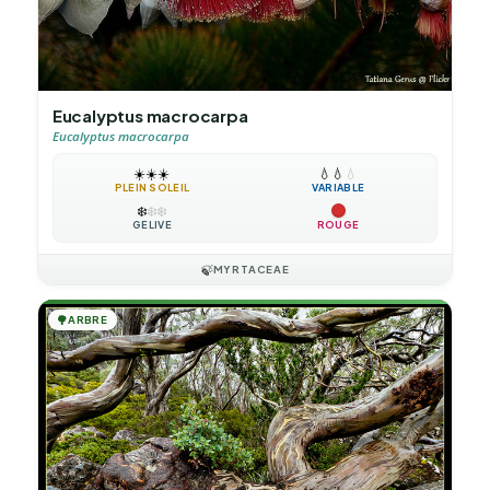
Eucalyptus macrocarpa
Eucalyptus macrocarpa
☀️
☀️
☀️
💧
💧
💧
PLEIN SOLEIL
VARIABLE
❄️
❄️
❄️
GÉLIVE
ROUGE
🍃
MYRTACEAE
🌳
ARBRE