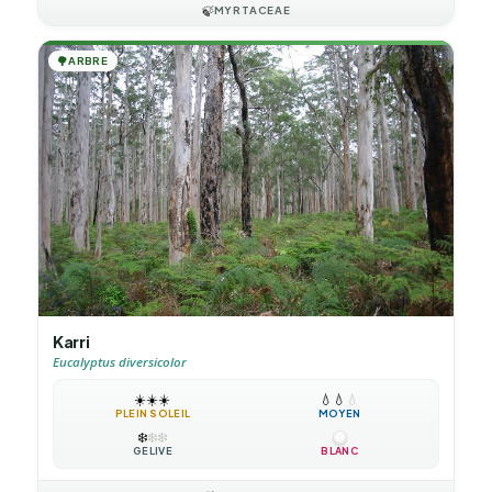
🍃
MYRTACEAE
🌳
ARBRE
Karri
Eucalyptus diversicolor
☀️
☀️
☀️
💧
💧
💧
PLEIN SOLEIL
MOYEN
❄️
❄️
❄️
GÉLIVE
BLANC