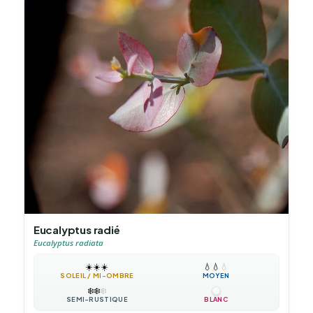
Eucalyptus radié
Eucalyptus radiata
☀️
☀️
☀️
💧
💧
💧
SOLEIL / MI-OMBRE
MOYEN
❄️
❄️
❄️
SEMI-RUSTIQUE
BLANC