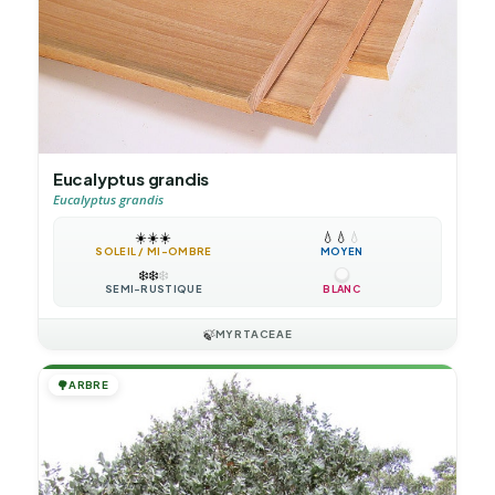
Eucalyptus grandis
Eucalyptus grandis
☀️
☀️
☀️
💧
💧
💧
SOLEIL / MI-OMBRE
MOYEN
❄️
❄️
❄️
SEMI-RUSTIQUE
BLANC
🍃
MYRTACEAE
🌳
ARBRE