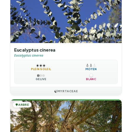
Eucalyptus cinerea
Eucalyptus cinerea
☀️
☀️
☀️
💧
💧
💧
PLEIN SOLEIL
MOYEN
❄️
❄️
❄️
GÉLIVE
BLANC
🍃
MYRTACEAE
🌳
ARBRE