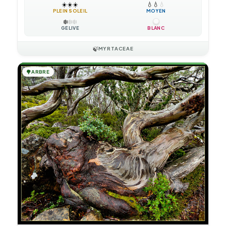
☀️
☀️
☀️
💧
💧
💧
PLEIN SOLEIL
MOYEN
❄️
❄️
❄️
GÉLIVE
BLANC
🍃
MYRTACEAE
🌳
ARBRE