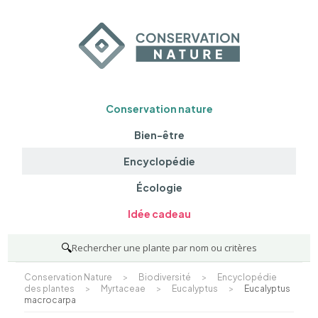
Conservation nature
Bien-être
Encyclopédie
Écologie
Idée cadeau
🔍
Rechercher une plante par nom ou critères
Conservation Nature
>
Biodiversité
>
Encyclopédie
des plantes
>
Myrtaceae
>
Eucalyptus
>
Eucalyptus
macrocarpa