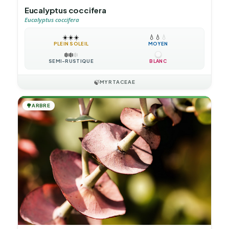
Eucalyptus coccifera
Eucalyptus coccifera
☀️
☀️
☀️
💧
💧
💧
PLEIN SOLEIL
MOYEN
❄️
❄️
❄️
SEMI-RUSTIQUE
BLANC
🍃
MYRTACEAE
🌳
ARBRE