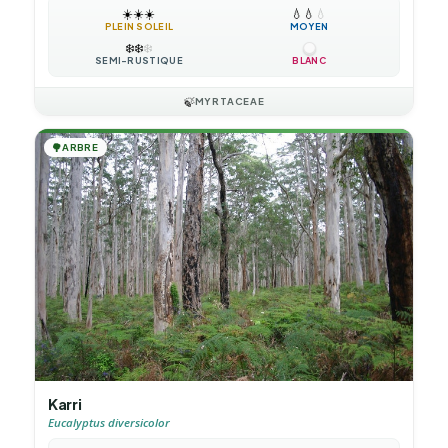
☀️
☀️
☀️
💧
💧
💧
PLEIN SOLEIL
MOYEN
❄️
❄️
❄️
SEMI-RUSTIQUE
BLANC
🍃
MYRTACEAE
🌳
ARBRE
Karri
Eucalyptus diversicolor