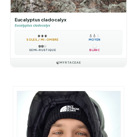
Eucalyptus cladocalyx
Eucalyptus cladocalyx
☀️
☀️
☀️
💧
💧
💧
SOLEIL / MI-OMBRE
MOYEN
❄️
❄️
❄️
SEMI-RUSTIQUE
BLANC
🍃
MYRTACEAE