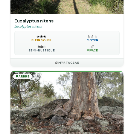
Eucalyptus nitens
Eucalyptus nitens
☀️
☀️
☀️
💧
💧
💧
PLEIN SOLEIL
MOYEN
❄️
❄️
❄️
📏
SEMI-RUSTIQUE
VIVACE
🍃
MYRTACEAE
🌳
ARBRE