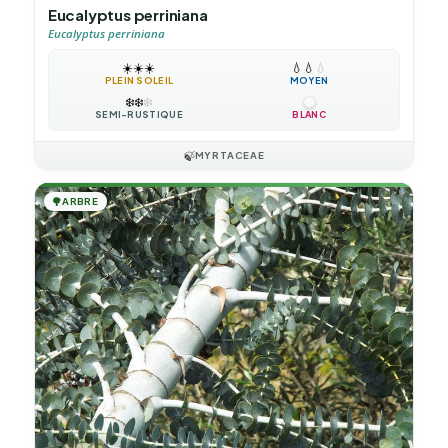
Eucalyptus perriniana
Eucalyptus perriniana
☀️
☀️
☀️
💧
💧
💧
PLEIN SOLEIL
MOYEN
❄️
❄️
❄️
SEMI-RUSTIQUE
BLANC
🍃
MYRTACEAE
🌳
ARBRE