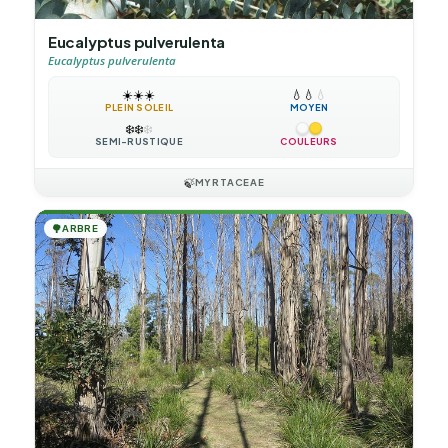
Eucalyptus pulverulenta
Eucalyptus pulverulenta
☀️
☀️
☀️
💧
💧
💧
PLEIN SOLEIL
MOYEN
❄️
❄️
❄️
SEMI-RUSTIQUE
COULEURS
🍃
MYRTACEAE
🌳
ARBRE