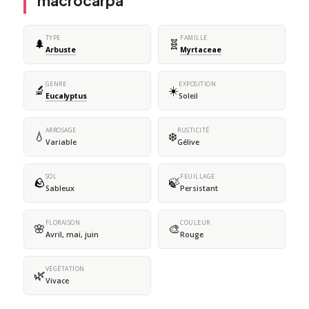
macrocarpa
TYPE
FAMILLE
🌲
🧬
Arbuste
Myrtaceae
GENRE
EXPOSITION
🔬
☀️
Eucalyptus
Soleil
ARROSAGE
RUSTICITÉ
💧
❄️
Variable
Gélive
SOL
FEUILLAGE
🪨
🍃
Sableux
Persistant
FLORAISON
COULEUR
🌸
🎨
Avril, mai, juin
Rouge
VÉGÉTATION
🌿
Vivace