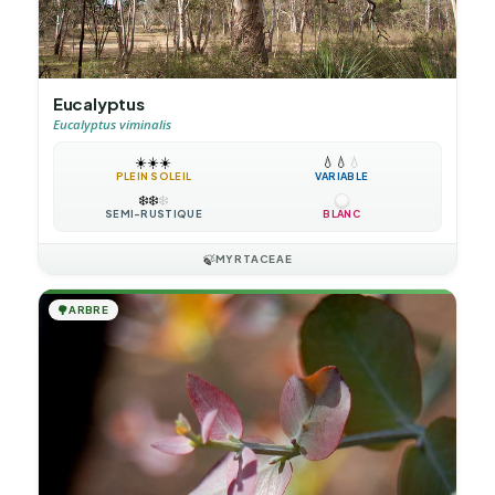
Eucalyptus
Eucalyptus viminalis
☀️
☀️
☀️
💧
💧
💧
PLEIN SOLEIL
VARIABLE
❄️
❄️
❄️
SEMI-RUSTIQUE
BLANC
🍃
MYRTACEAE
🌳
ARBRE