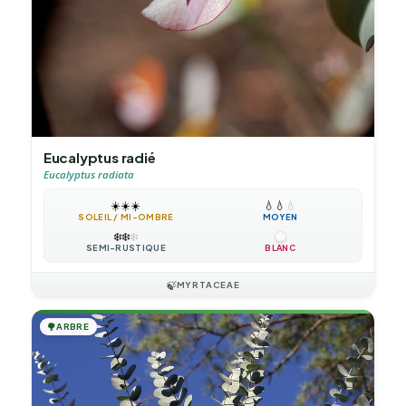
Eucalyptus radié
Eucalyptus radiata
☀️
☀️
☀️
💧
💧
💧
SOLEIL / MI-OMBRE
MOYEN
❄️
❄️
❄️
SEMI-RUSTIQUE
BLANC
🍃
MYRTACEAE
🌳
ARBRE