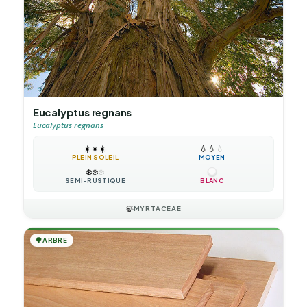
Eucalyptus regnans
Eucalyptus regnans
☀️
☀️
☀️
💧
💧
💧
PLEIN SOLEIL
MOYEN
❄️
❄️
❄️
SEMI-RUSTIQUE
BLANC
🍃
MYRTACEAE
🌳
ARBRE