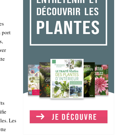
es
n port
s,
ver
tte
êts
ifie
les. Les
tte