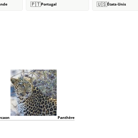
🇵🇹
🇺🇸
ande
Portugal
États-Unis
ycaon
Panthère