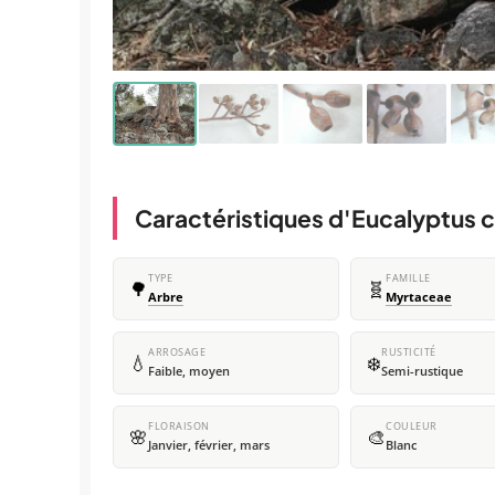
Caractéristiques d'Eucalyptus 
TYPE
FAMILLE
🌳
🧬
Arbre
Myrtaceae
ARROSAGE
RUSTICITÉ
💧
❄️
Faible, moyen
Semi-rustique
FLORAISON
COULEUR
🌸
🎨
Janvier, février, mars
Blanc