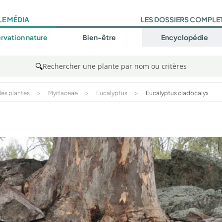
LE MÉDIA
LES DOSSIERS COMPLE
rvation nature
Bien-être
Encyclopédie
🔍
Rechercher une plante par nom ou critères
es plantes
>
Myrtaceae
>
Eucalyptus
>
Eucalyptus cladocalyx