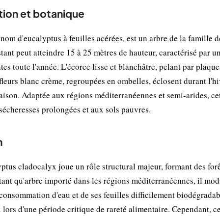
tion et botanique
om d'eucalyptus à feuilles acérées, est un arbre de la famille d
tant peut atteindre 15 à 25 mètres de hauteur, caractérisé par u
ntes toute l'année. L'écorce lisse et blanchâtre, pelant par plaque
 fleurs blanc crème, regroupées en ombelles, éclosent durant l'hi
oraison. Adaptée aux régions méditerranéennes et semi-arides, ce
sécheresses prolongées et aux sols pauvres.
n
ptus cladocalyx joue un rôle structural majeur, formant des for
n tant qu'arbre importé dans les régions méditerranéennes, il mod
e consommation d'eau et de ses feuilles difficilement biodégradab
x lors d'une période critique de rareté alimentaire. Cependant, ce