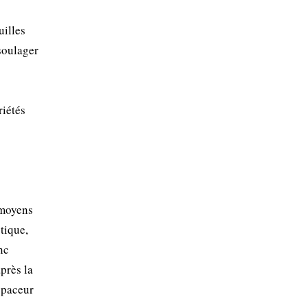
uilles
soulager
riétés
 moyens
stique,
nc
près la
spaceur