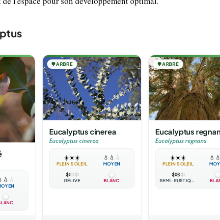
ert de l'espace pour son développement optimal.
yptus
🌳
ARBRE
🌳
ARBRE
Eucalyptus cinerea
Eucalyptus regna
Eucalyptus cinerea
Eucalyptus regnans
é
☀️
☀️
☀️
💧
💧
💧
☀️
☀️
☀️
💧

PLEIN SOLEIL
MOYEN
PLEIN SOLEIL
MOY
❄️
❄️
❄️
❄️
❄️
❄️

💧
💧
GÉLIVE
BLANC
SEMI-RUSTIQUE
BLA
MOYEN
BLANC