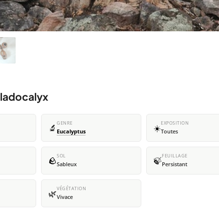
cladocalyx
GENRE
EXPOSITION
🔬
☀️
Eucalyptus
Toutes
SOL
FEUILLAGE
🪨
🍃
Sableux
Persistant
VÉGÉTATION
🌿
Vivace