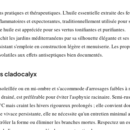
 pratiques et thérapeutiques. L'huile essentielle extraite des fe
flammatoires et expectorantes, traditionnellement utilisée pour 
e huile est appréciée pour ses vertus tonifiantes et purifiantes.
hit les jardins méditerranéens par sa silhouette élégante et ses
ésistant s'emploie en construction légère et menuiserie. Les prop
olatiles aux effets antiseptiques bien documentés.
us cladocalyx
soleillée ou en mi-ombre et s'accommode d'arrosages faibles à
n drainé, est préférable pour éviter l'asphyxie racinaire. Semi-ru
8°C mais craint les hivers rigoureux prolongés ; elle convient do
 vivace persistante, elle ne nécessite qu'un entretien minimal a
ntrôler la forme ou éliminer les branches mortes. Respectez un e