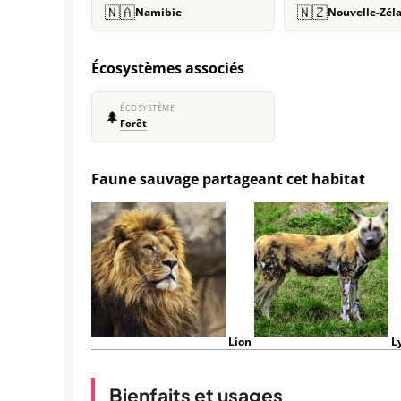
🇳🇦
🇳🇿
Namibie
Nouvelle-Zél
Écosystèmes associés
ÉCOSYSTÈME
🌲
Forêt
Faune sauvage partageant cet habitat
Lion
L
Bienfaits et usages