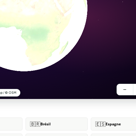
🇧🇷
🇪🇸
Brésil
Espagne