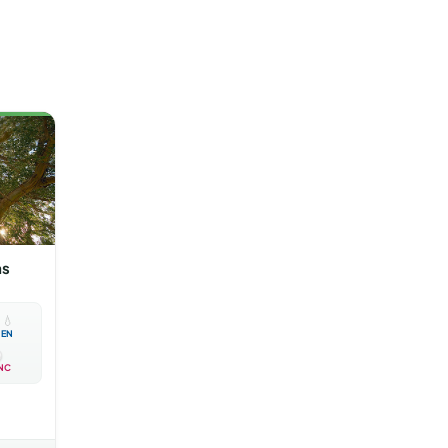
ns

💧
EN
NC