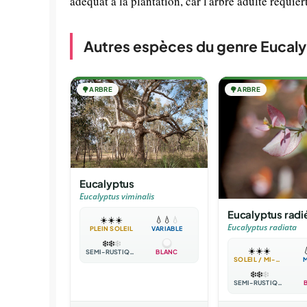
adéquat à la plantation, car l'arbre adulte requi
Autres espèces du genre Eucal
🌳
ARBRE
🌳
ARBRE
Eucalyptus
Eucalyptus viminalis
Eucalyptus radi
☀️
☀️
☀️
💧
💧
💧
Eucalyptus radiata
PLEIN SOLEIL
VARIABLE
❄️
❄️
❄️
☀️
☀️
☀️

SEMI-RUSTIQUE
BLANC
SOLEIL / MI-OMBRE
❄️
❄️
❄️
SEMI-RUSTIQUE