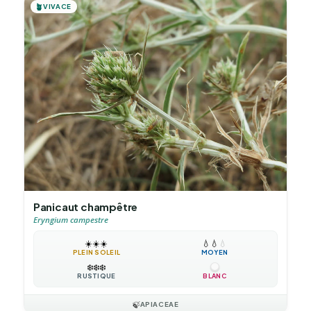
🪴
VIVACE
Panicaut champêtre
Eryngium campestre
☀️
☀️
☀️
💧
💧
💧
PLEIN SOLEIL
MOYEN
❄️
❄️
❄️
RUSTIQUE
BLANC
🍃
APIACEAE