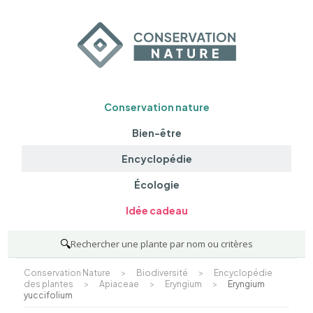
Conservation nature
Bien-être
Encyclopédie
Écologie
Idée cadeau
🔍
Rechercher une plante par nom ou critères
Conservation Nature
>
Biodiversité
>
Encyclopédie
des plantes
>
Apiaceae
>
Eryngium
>
Eryngium
yuccifolium