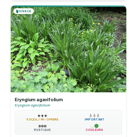
🪴
VIVACE
Eryngium agavifolium
Eryngium agavifolium
☀️
☀️
☀️
💧
💧
💧
SOLEIL / MI-OMBRE
IMPORTANT
❄️
❄️
❄️
RUSTIQUE
COULEURS