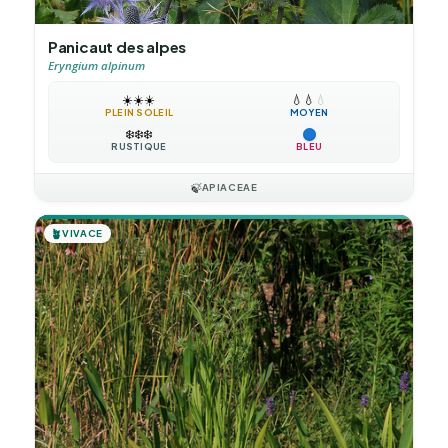
Panicaut des alpes
Eryngium alpinum
☀️
☀️
☀️
💧
💧
💧
PLEIN SOLEIL
MOYEN
❄️
❄️
❄️
RUSTIQUE
BLEU
🍃
APIACEAE
🪴
VIVACE