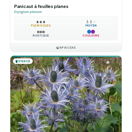
Panicaut à feuilles planes
Eryngium planum
☀️
☀️
☀️
💧
💧
💧
PLEIN SOLEIL
MOYEN
❄️
❄️
❄️
RUSTIQUE
COULEURS
🍃
APIACEAE
🪴
VIVACE