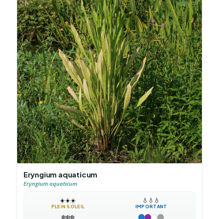
Eryngium aquaticum
Eryngium aquaticum
☀️
☀️
☀️
💧
💧
💧
PLEIN SOLEIL
IMPORTANT
❄️
❄️
❄️