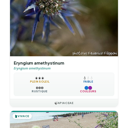
Eryngium amethystinum
Eryngium amethystinum
☀️
☀️
☀️
💧
💧
💧
PLEIN SOLEIL
FAIBLE
❄️
❄️
❄️
RUSTIQUE
COULEURS
🍃
APIACEAE
🪴
VIVACE