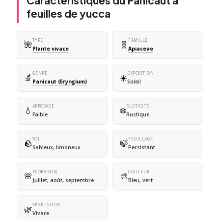
Caractéristiques du Panicaut à
feuilles de yucca
TYPE
FAMILLE
🌺
🧬
Plante vivace
Apiaceae
GENRE
EXPOSITION
🔬
☀️
Panicaut (Eryngium)
Soleil
ARROSAGE
RUSTICITÉ
💧
❄️
Faible
Rustique
SOL
FEUILLAGE
🪨
🍃
Sableux, limoneux
Persistant
FLORAISON
COULEUR
🌸
🎨
Juillet, août, septembre
Bleu, vert
VÉGÉTATION
🌿
Vivace