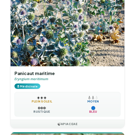
Panicaut maritime
Eryngium maritimum
💊
Médicinale
☀️
☀️
☀️
💧
💧
💧
PLEIN SOLEIL
MOYEN
❄️
❄️
❄️
RUSTIQUE
BLEU
🍃
APIACEAE