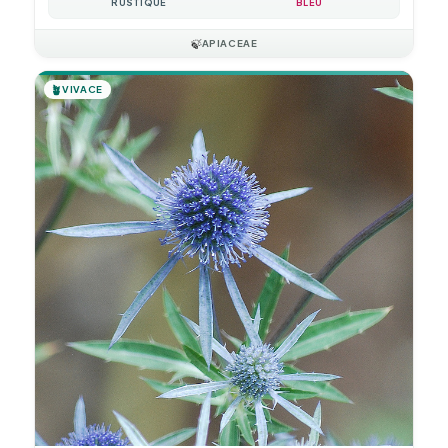
RUSTIQUE
BLEU
🍃
APIACEAE
🪴
VIVACE