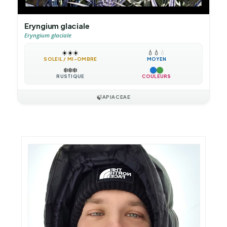
Eryngium glaciale
Eryngium glaciale
☀️
☀️
☀️
💧
💧
💧
SOLEIL / MI-OMBRE
MOYEN
❄️
❄️
❄️
RUSTIQUE
COULEURS
🍃
APIACEAE