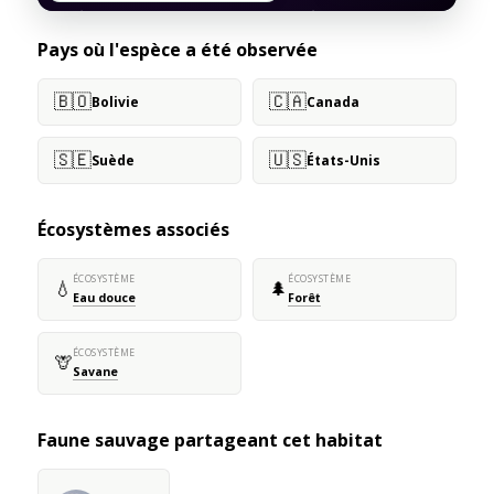
Pays où l'espèce a été observée
🇧🇴
🇨🇦
Bolivie
Canada
🇸🇪
🇺🇸
Suède
États-Unis
Écosystèmes associés
ÉCOSYSTÈME
ÉCOSYSTÈME
💧
🌲
Eau douce
Forêt
ÉCOSYSTÈME
🦒
Savane
Faune sauvage partageant cet habitat