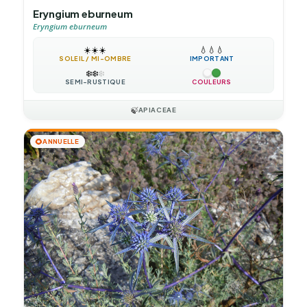
Eryngium eburneum
Eryngium eburneum
☀️
☀️
☀️
💧
💧
💧
SOLEIL / MI-OMBRE
IMPORTANT
❄️
❄️
❄️
SEMI-RUSTIQUE
COULEURS
🍃
APIACEAE
🌻
ANNUELLE