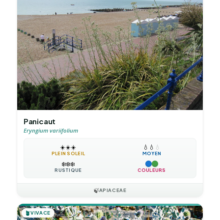
Panicaut
Eryngium variifolium
☀️
☀️
☀️
💧
💧
💧
PLEIN SOLEIL
MOYEN
❄️
❄️
❄️
RUSTIQUE
COULEURS
🍃
APIACEAE
🪴
VIVACE