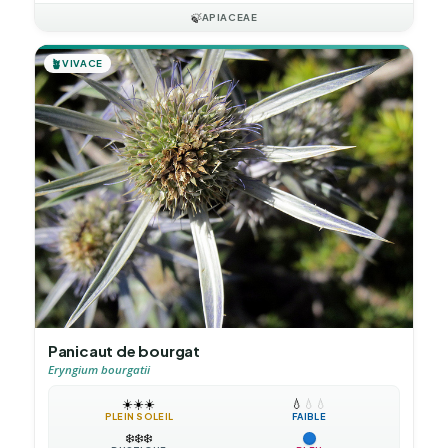
🍃
APIACEAE
🪴
VIVACE
Panicaut de bourgat
Eryngium bourgatii
☀️
☀️
☀️
💧
💧
💧
PLEIN SOLEIL
FAIBLE
❄️
❄️
❄️