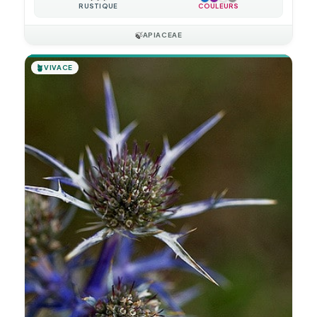
RUSTIQUE
COULEURS
🍃
APIACEAE
🪴
VIVACE