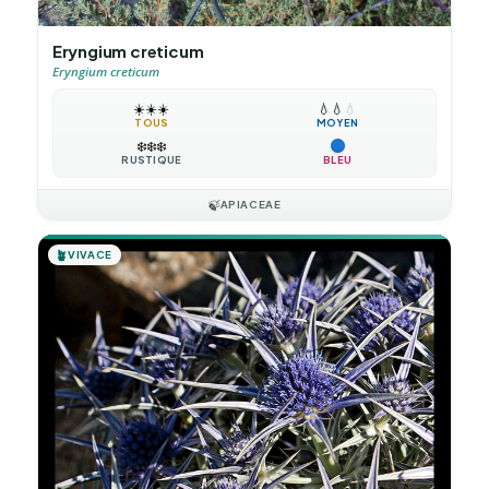
Eryngium creticum
Eryngium creticum
☀️
☀️
☀️
💧
💧
💧
TOUS
MOYEN
❄️
❄️
❄️
RUSTIQUE
BLEU
🍃
APIACEAE
🪴
VIVACE