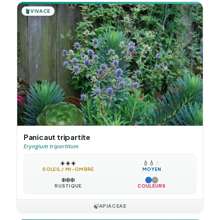
🪴
VIVACE
Panicaut tripartite
Eryngium tripartitum
☀️
☀️
☀️
💧
💧
💧
SOLEIL / MI-OMBRE
MOYEN
❄️
❄️
❄️
RUSTIQUE
COULEURS
🍃
APIACEAE