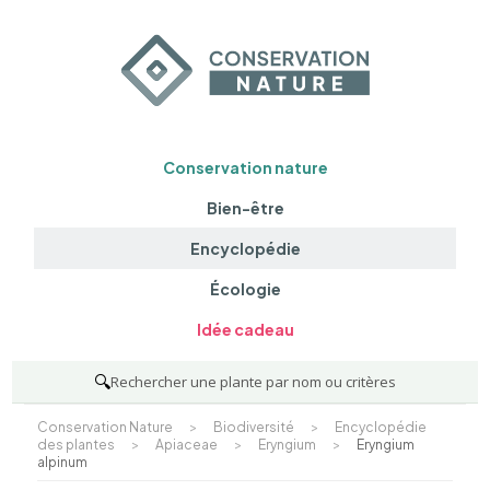
Conservation nature
Bien-être
Encyclopédie
Écologie
Idée cadeau
🔍
Rechercher une plante par nom ou critères
Conservation Nature
>
Biodiversité
>
Encyclopédie
des plantes
>
Apiaceae
>
Eryngium
>
Eryngium
alpinum