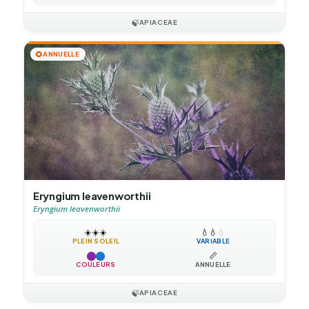
🍃
APIACEAE
🌻
ANNUELLE
Eryngium leavenworthii
Eryngium leavenworthii
☀️
☀️
☀️
💧
💧
💧
PLEIN SOLEIL
VARIABLE
📏
COULEURS
ANNUELLE
🍃
APIACEAE