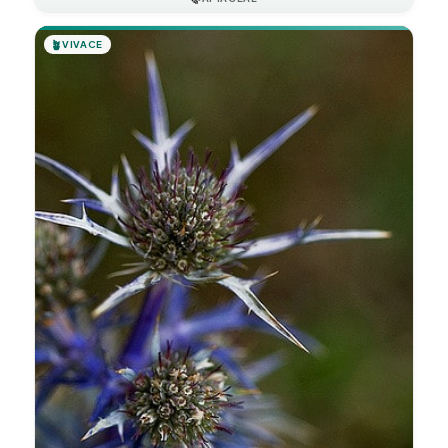
🪴
VIVACE