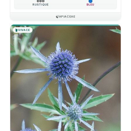
❄️
❄️
❄️
RUSTIQUE
BLEU
🍃
APIACEAE
🪴
VIVACE