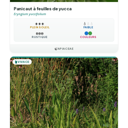
Panicaut à feuilles de yucca
Eryngium yuccifolium
☀️
☀️
☀️
💧
💧
💧
PLEIN SOLEIL
FAIBLE
❄️
❄️
❄️
RUSTIQUE
COULEURS
🍃
APIACEAE
🪴
VIVACE