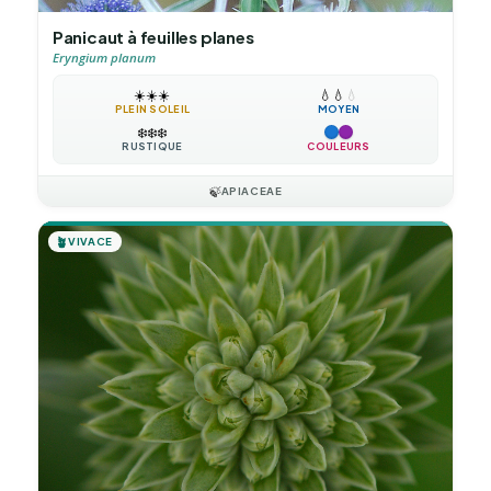
Panicaut à feuilles planes
Eryngium planum
☀️
☀️
☀️
💧
💧
💧
PLEIN SOLEIL
MOYEN
❄️
❄️
❄️
RUSTIQUE
COULEURS
🍃
APIACEAE
🪴
VIVACE