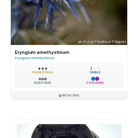
Eryngium amethystinum
Eryngium amethystinum
☀️
☀️
☀️
💧
💧
💧
PLEIN SOLEIL
FAIBLE
❄️
❄️
❄️
RUSTIQUE
COULEURS
🍃
APIACEAE