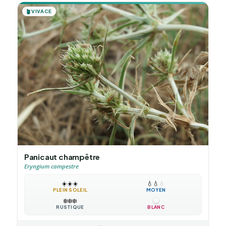
🪴
VIVACE
Panicaut champêtre
Eryngium campestre
☀️
☀️
☀️
💧
💧
💧
PLEIN SOLEIL
MOYEN
❄️
❄️
❄️
RUSTIQUE
BLANC