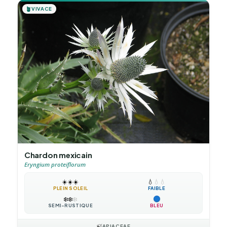
🪴
VIVACE
Chardon mexicain
Eryngium proteiflorum
☀️
☀️
☀️
💧
💧
💧
PLEIN SOLEIL
FAIBLE
❄️
❄️
❄️
SEMI-RUSTIQUE
BLEU
🍃
APIACEAE