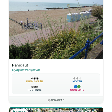
Panicaut
Eryngium variifolium
☀️
☀️
☀️
💧
💧
💧
PLEIN SOLEIL
MOYEN
❄️
❄️
❄️
RUSTIQUE
COULEURS
🍃
APIACEAE
🪴
VIVACE