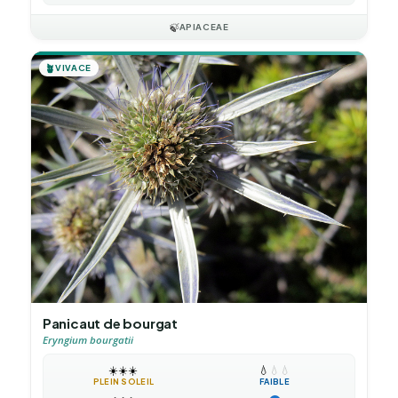
🍃
APIACEAE
🪴
VIVACE
Panicaut de bourgat
Eryngium bourgatii
☀️
☀️
☀️
💧
💧
💧
PLEIN SOLEIL
FAIBLE