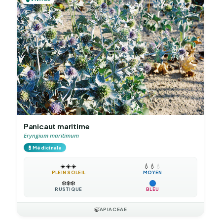
Panicaut maritime
Eryngium maritimum
💊
Médicinale
☀️
☀️
☀️
💧
💧
💧
PLEIN SOLEIL
MOYEN
❄️
❄️
❄️
RUSTIQUE
BLEU
🍃
APIACEAE