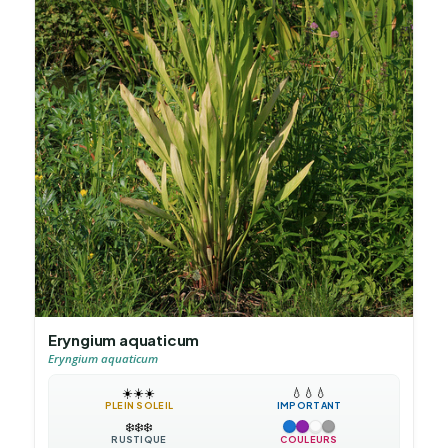
Eryngium aquaticum
Eryngium aquaticum
☀️
☀️
☀️
💧
💧
💧
PLEIN SOLEIL
IMPORTANT
❄️
❄️
❄️
RUSTIQUE
COULEURS