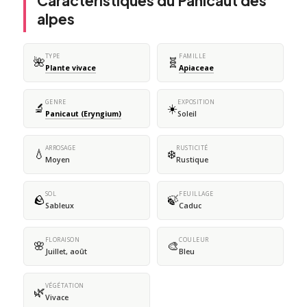
Caractéristiques du Panicaut des
alpes
TYPE
FAMILLE
🌺
🧬
Plante vivace
Apiaceae
GENRE
EXPOSITION
🔬
☀️
Panicaut (Eryngium)
Soleil
ARROSAGE
RUSTICITÉ
💧
❄️
Moyen
Rustique
SOL
FEUILLAGE
🪨
🍃
Sableux
Caduc
FLORAISON
COULEUR
🌸
🎨
Juillet, août
Bleu
VÉGÉTATION
🌿
Vivace