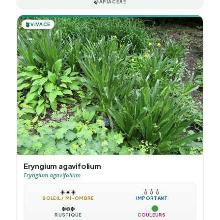
🍃
APIACEAE
🪴
VIVACE
Eryngium agavifolium
Eryngium agavifolium
☀️
☀️
☀️
💧
💧
💧
SOLEIL / MI-OMBRE
IMPORTANT
❄️
❄️
❄️
RUSTIQUE
COULEURS