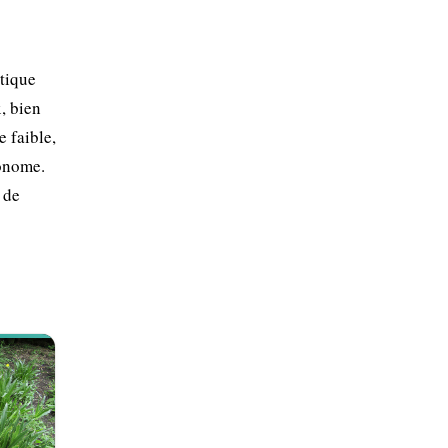
stique
, bien
e faible,
tonome.
 de