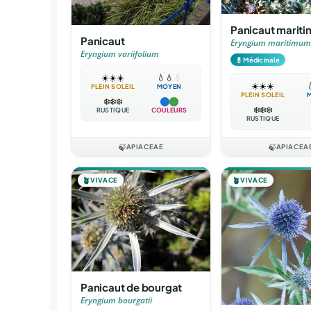
Panicaut mariti
Panicaut
Eryngium maritimum
Eryngium variifolium
💊
Médicinale
☀️
☀️
☀️
💧
💧
💧
☀️
☀️
☀️

PLEIN SOLEIL
MOYEN
PLEIN SOLEIL
❄️
❄️
❄️
❄️
❄️
❄️
RUSTIQUE
COULEURS
RUSTIQUE
🍃
APIACEAE
🍃
APIACEA
🪴
VIVACE
🪴
VIVACE
Panicaut de bourgat
Eryngium bourgatii