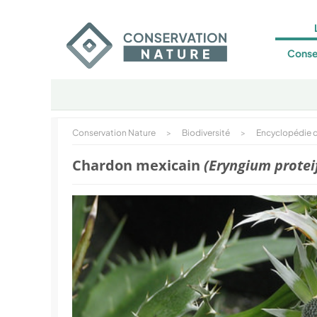
Conse
Conservation Nature
>
Biodiversité
>
Encyclopédie d
Chardon mexicain
(Eryngium protei