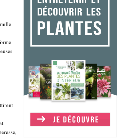
mille
 forme
leuses
tirent
at
heresse,