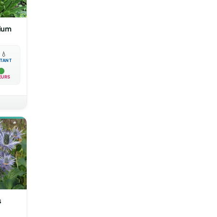
lium

💧
TANT
EURS
s