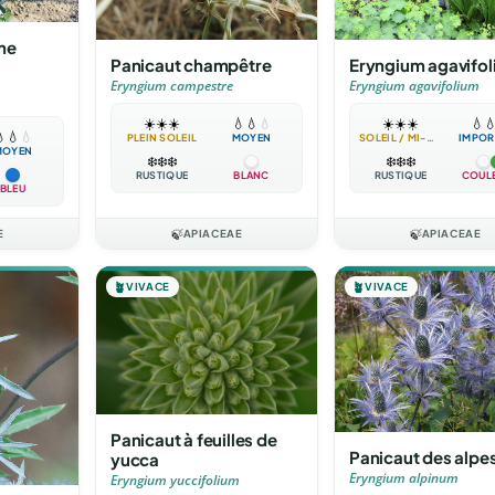
me
Panicaut champêtre
Eryngium agavifo
Eryngium campestre
Eryngium agavifolium
☀️
☀️
☀️
💧
💧
💧
☀️
☀️
☀️
💧


💧
💧
PLEIN SOLEIL
MOYEN
SOLEIL / MI-OMBRE
IMPOR
MOYEN
❄️
❄️
❄️
❄️
❄️
❄️
RUSTIQUE
BLANC
RUSTIQUE
COUL
BLEU
E
🍃
APIACEAE
🍃
APIACEAE
🪴
VIVACE
🪴
VIVACE
Panicaut à feuilles de
Panicaut des alpe
yucca
Eryngium alpinum
Eryngium yuccifolium