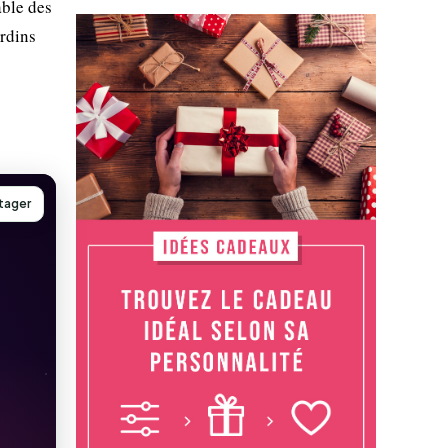
able des
ardins