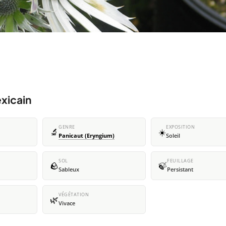
xicain
GENRE
EXPOSITION
🔬
☀️
Panicaut (Eryngium)
Soleil
SOL
FEUILLAGE
🪨
🍃
Sableux
Persistant
VÉGÉTATION
🌿
Vivace