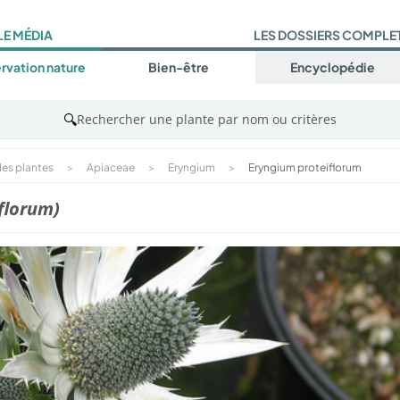
LE MÉDIA
LES DOSSIERS COMPLE
rvation nature
Bien-être
Encyclopédie
🔍
Rechercher une plante par nom ou critères
es plantes
>
Apiaceae
>
Eryngium
>
Eryngium proteiflorum
florum)