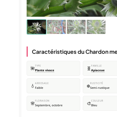
Caractéristiques du Chardon me
TYPE
FAMILLE
🌺
🧬
Plante vivace
Apiaceae
ARROSAGE
RUSTICITÉ
💧
❄️
Faible
Semi-rustique
FLORAISON
COULEUR
🌸
🎨
Septembre, octobre
Bleu