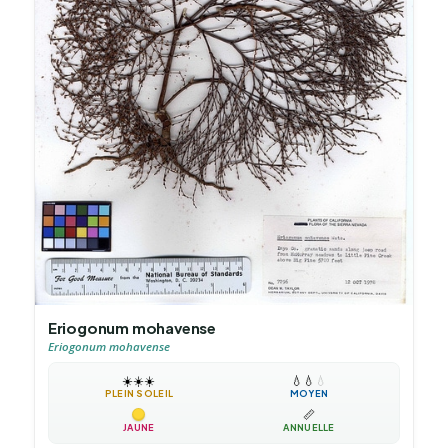
Eriogonum mohavense
Eriogonum mohavense
☀️
☀️
☀️
💧
💧
💧
PLEIN SOLEIL
MOYEN
📏
JAUNE
ANNUELLE