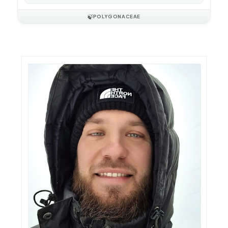
🍃
POLYGONACEAE