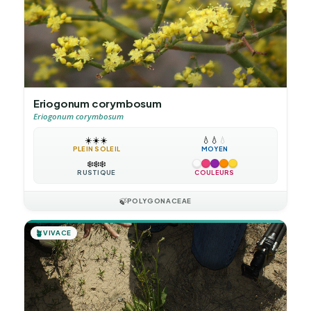
Eriogonum corymbosum
Eriogonum corymbosum
☀️
☀️
☀️
💧
💧
💧
PLEIN SOLEIL
MOYEN
❄️
❄️
❄️
RUSTIQUE
COULEURS
🍃
POLYGONACEAE
🪴
VIVACE