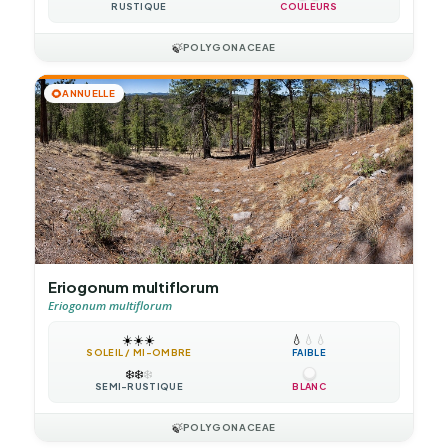
RUSTIQUE
COULEURS
🍃
POLYGONACEAE
🌻
ANNUELLE
Eriogonum multiflorum
Eriogonum multiflorum
☀️
☀️
☀️
💧
💧
💧
SOLEIL / MI-OMBRE
FAIBLE
❄️
❄️
❄️
SEMI-RUSTIQUE
BLANC
🍃
POLYGONACEAE