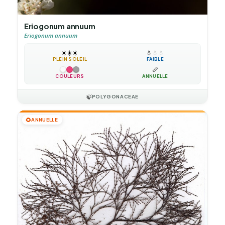
Eriogonum annuum
Eriogonum annuum
☀️
☀️
☀️
💧
💧
💧
PLEIN SOLEIL
FAIBLE
📏
COULEURS
ANNUELLE
🍃
POLYGONACEAE
🌻
ANNUELLE