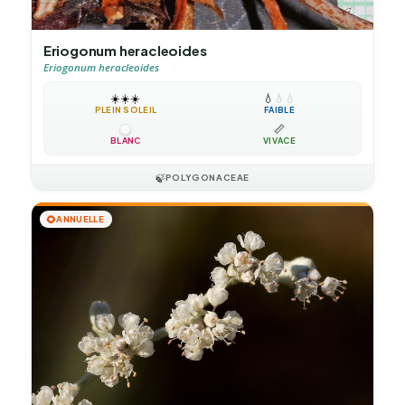
Eriogonum heracleoides
Eriogonum heracleoides
☀️
☀️
☀️
💧
💧
💧
PLEIN SOLEIL
FAIBLE
📏
BLANC
VIVACE
🍃
POLYGONACEAE
🌻
ANNUELLE