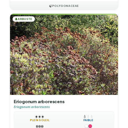
🍃
POLYGONACEAE
🌲
ARBUSTE
Eriogonum arborescens
Eriogonum arborescens
☀️
☀️
☀️
💧
💧
💧
PLEIN SOLEIL
FAIBLE
❄️
❄️
❄️