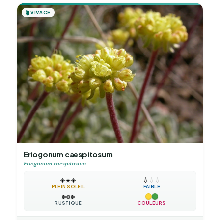
🪴
VIVACE
Eriogonum caespitosum
Eriogonum caespitosum
☀️
☀️
☀️
💧
💧
💧
PLEIN SOLEIL
FAIBLE
❄️
❄️
❄️
RUSTIQUE
COULEURS