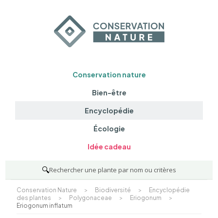
Conservation nature
Bien-être
Encyclopédie
Écologie
Idée cadeau
🔍
Rechercher une plante par nom ou critères
Conservation Nature
>
Biodiversité
>
Encyclopédie
des plantes
>
Polygonaceae
>
Eriogonum
>
Eriogonum inflatum