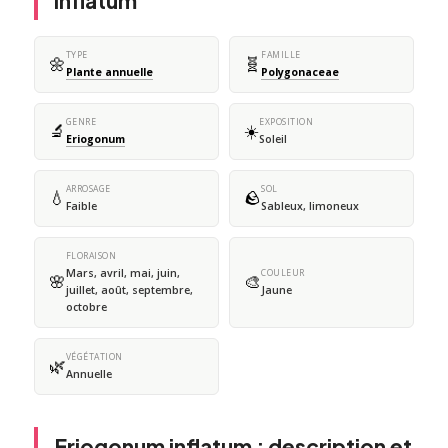
inflatum
TYPE
FAMILLE
🌼
🧬
Plante annuelle
Polygonaceae
GENRE
EXPOSITION
🔬
☀️
Eriogonum
Soleil
ARROSAGE
SOL
💧
🪨
Faible
Sableux, limoneux
FLORAISON
Mars, avril, mai, juin,
COULEUR
🌸
🎨
juillet, août, septembre,
Jaune
octobre
VÉGÉTATION
🌿
Annuelle
Eriogonum inflatum : description et