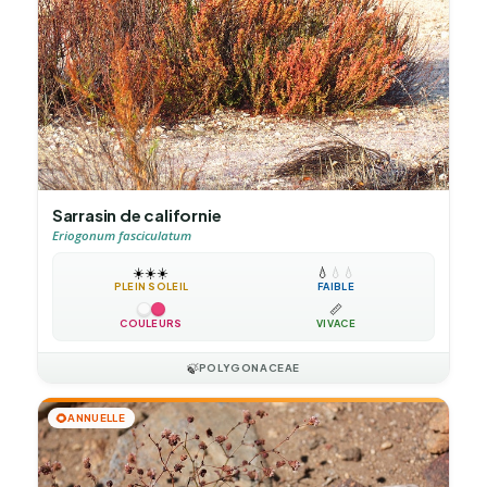
Sarrasin de californie
Eriogonum fasciculatum
☀️
☀️
☀️
💧
💧
💧
PLEIN SOLEIL
FAIBLE
📏
COULEURS
VIVACE
🍃
POLYGONACEAE
🌻
ANNUELLE