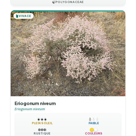
🍃
POLYGONACEAE
🪴
VIVACE
Eriogonum niveum
Eriogonum niveum
☀️
☀️
☀️
💧
💧
💧
PLEIN SOLEIL
FAIBLE
❄️
❄️
❄️
RUSTIQUE
COULEURS