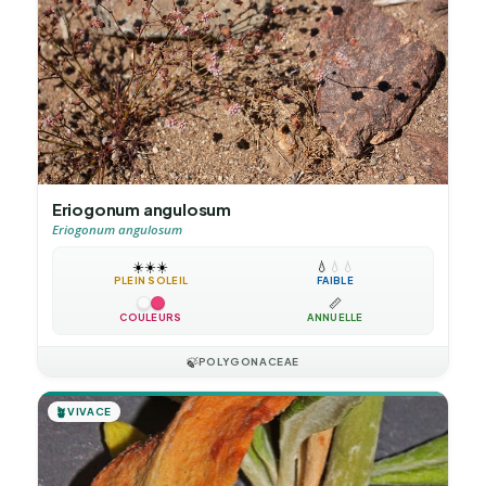
Eriogonum angulosum
Eriogonum angulosum
☀️
☀️
☀️
💧
💧
💧
PLEIN SOLEIL
FAIBLE
📏
COULEURS
ANNUELLE
🍃
POLYGONACEAE
🪴
VIVACE