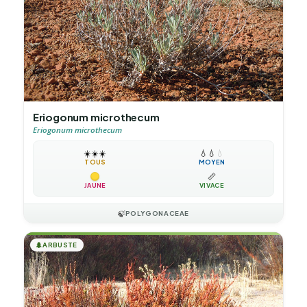
Eriogonum microthecum
Eriogonum microthecum
☀️
☀️
☀️
💧
💧
💧
TOUS
MOYEN
📏
JAUNE
VIVACE
🍃
POLYGONACEAE
🌲
ARBUSTE