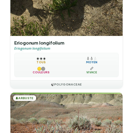
Eriogonum longifolium
Eriogonum longifolium
☀️
☀️
☀️
💧
💧
💧
TOUS
MOYEN
📏
COULEURS
VIVACE
🍃
POLYGONACEAE
🌲
ARBUSTE