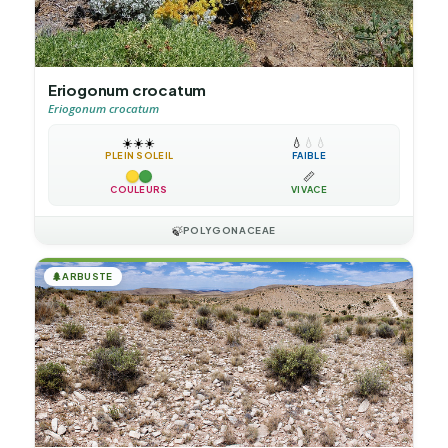
Eriogonum crocatum
Eriogonum crocatum
☀️
☀️
☀️
💧
💧
💧
PLEIN SOLEIL
FAIBLE
📏
COULEURS
VIVACE
🍃
POLYGONACEAE
🌲
ARBUSTE