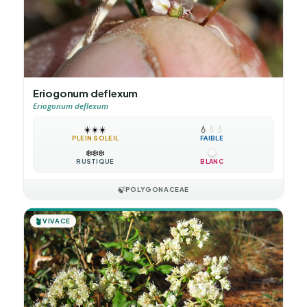
Eriogonum deflexum
Eriogonum deflexum
☀️
☀️
☀️
💧
💧
💧
PLEIN SOLEIL
FAIBLE
❄️
❄️
❄️
RUSTIQUE
BLANC
🍃
POLYGONACEAE
🪴
VIVACE