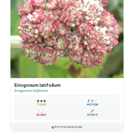
Eriogonum latifolium
Eriogonum latifolium
☀️
☀️
☀️
💧
💧
💧
TOUS
MOYEN
📏
BLANC
VIVACE
🍃
POLYGONACEAE