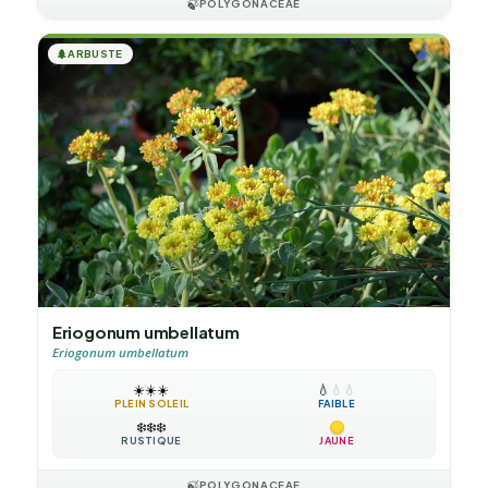
🍃
POLYGONACEAE
🌲
ARBUSTE
Eriogonum umbellatum
Eriogonum umbellatum
☀️
☀️
☀️
💧
💧
💧
PLEIN SOLEIL
FAIBLE
❄️
❄️
❄️
RUSTIQUE
JAUNE
🍃
POLYGONACEAE