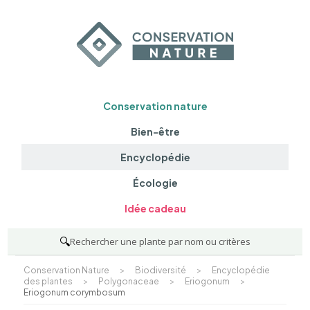
Conservation nature
Bien-être
Encyclopédie
Écologie
Idée cadeau
🔍
Rechercher une plante par nom ou critères
Conservation Nature
>
Biodiversité
>
Encyclopédie
des plantes
>
Polygonaceae
>
Eriogonum
>
Eriogonum corymbosum