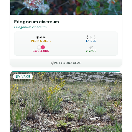
Eriogonum cinereum
Eriogonum cinereum
☀️
☀️
☀️
💧
💧
💧
PLEIN SOLEIL
FAIBLE
📏
COULEURS
VIVACE
🍃
POLYGONACEAE
🪴
VIVACE