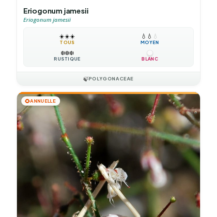
Eriogonum jamesii
Eriogonum jamesii
☀️
☀️
☀️
💧
💧
💧
TOUS
MOYEN
❄️
❄️
❄️
RUSTIQUE
BLANC
🍃
POLYGONACEAE
🌻
ANNUELLE