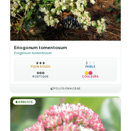
Eriogonum tomentosum
Eriogonum tomentosum
☀️
☀️
☀️
💧
💧
💧
PLEIN SOLEIL
FAIBLE
❄️
❄️
❄️
RUSTIQUE
COULEURS
🍃
POLYGONACEAE
🌲
ARBUSTE