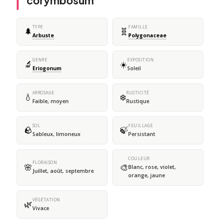
corymbosum
TYPE
FAMILLE
🌲
🧬
Arbuste
Polygonaceae
GENRE
EXPOSITION
🔬
☀️
Eriogonum
Soleil
ARROSAGE
RUSTICITÉ
💧
❄️
Faible, moyen
Rustique
SOL
FEUILLAGE
🪨
🍃
Sableux, limoneux
Persistant
COULEUR
FLORAISON
🌸
🎨
Blanc, rose, violet,
Juillet, août, septembre
orange, jaune
VÉGÉTATION
🌿
Vivace