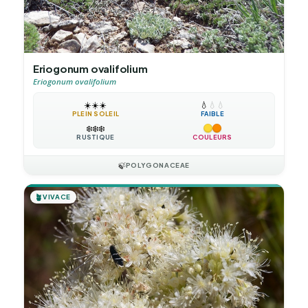
Eriogonum ovalifolium
Eriogonum ovalifolium
☀️
☀️
☀️
💧
💧
💧
PLEIN SOLEIL
FAIBLE
❄️
❄️
❄️
RUSTIQUE
COULEURS
🍃
POLYGONACEAE
🪴
VIVACE