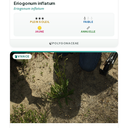
Eriogonum inflatum
Eriogonum inflatum
☀️
☀️
☀️
💧
💧
💧
PLEIN SOLEIL
FAIBLE
📏
JAUNE
ANNUELLE
🍃
POLYGONACEAE
🪴
VIVACE