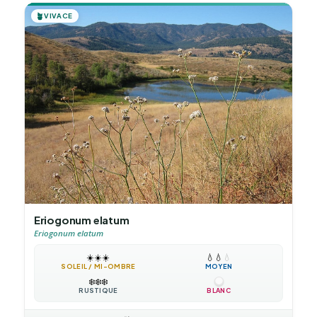
🪴
VIVACE
Eriogonum elatum
Eriogonum elatum
☀️
☀️
☀️
💧
💧
💧
SOLEIL / MI-OMBRE
MOYEN
❄️
❄️
❄️
RUSTIQUE
BLANC