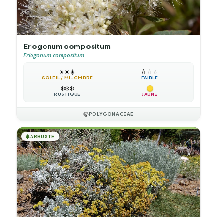
Eriogonum compositum
Eriogonum compositum
☀️
☀️
☀️
💧
💧
💧
SOLEIL / MI-OMBRE
FAIBLE
❄️
❄️
❄️
RUSTIQUE
JAUNE
🍃
POLYGONACEAE
🌲
ARBUSTE