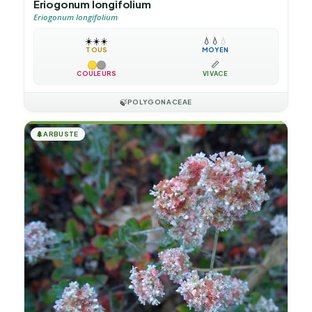
Eriogonum longifolium
Eriogonum longifolium
☀️
☀️
☀️
💧
💧
💧
TOUS
MOYEN
📏
COULEURS
VIVACE
🍃
POLYGONACEAE
🌲
ARBUSTE