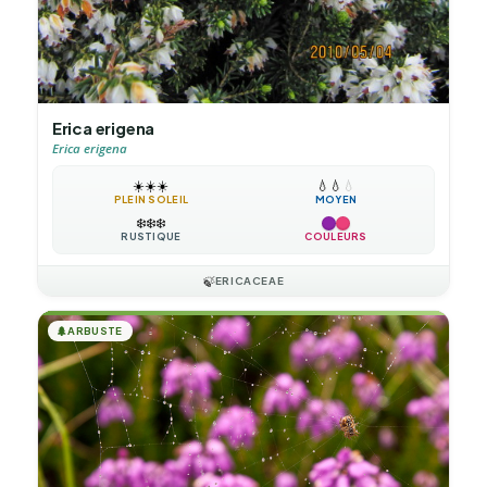
Erica erigena
Erica erigena
☀️
☀️
☀️
💧
💧
💧
PLEIN SOLEIL
MOYEN
❄️
❄️
❄️
RUSTIQUE
COULEURS
🍃
ERICACEAE
🌲
ARBUSTE