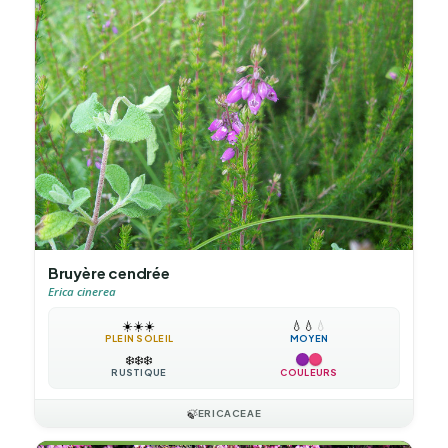
Bruyère cendrée
Erica cinerea
☀️
☀️
☀️
💧
💧
💧
PLEIN SOLEIL
MOYEN
❄️
❄️
❄️
RUSTIQUE
COULEURS
🍃
ERICACEAE