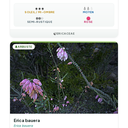
☀️
☀️
☀️
💧
💧
💧
SOLEIL / MI-OMBRE
MOYEN
❄️
❄️
❄️
SEMI-RUSTIQUE
ROSE
🍃
ERICACEAE
🌲
ARBUSTE
Erica bauera
Erica bauera