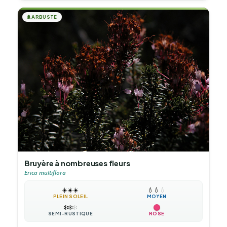
🌲
ARBUSTE
Bruyère à nombreuses fleurs
Erica multiflora
☀️
☀️
☀️
💧
💧
💧
PLEIN SOLEIL
MOYEN
❄️
❄️
❄️
SEMI-RUSTIQUE
ROSE