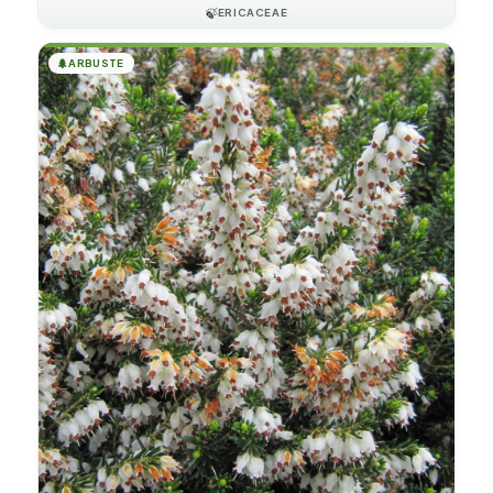
🍃
ERICACEAE
🌲
ARBUSTE