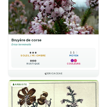
Bruyère de corse
Erica terminalis
☀️
☀️
☀️
💧
💧
💧
SOLEIL / MI-OMBRE
MOYEN
❄️
❄️
❄️
RUSTIQUE
COULEURS
🍃
ERICACEAE
🌲
ARBUSTE