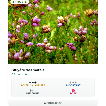
🌲
ARBUSTE
Bruyère des marais
Erica tetralix
☀️
☀️
☀️
💧
💧
💧
SOLEIL / MI-OMBRE
IMPORTANT
❄️
❄️
❄️
RUSTIQUE
ROSE
🍃
ERICACEAE