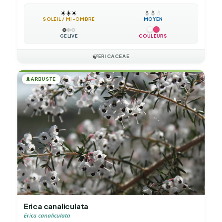
☀️
☀️
☀️
💧
💧
💧
SOLEIL / MI-OMBRE
MOYEN
❄️
❄️
❄️
GÉLIVE
COULEURS
🍃
ERICACEAE
🌲
ARBUSTE
Erica canaliculata
Erica canaliculata