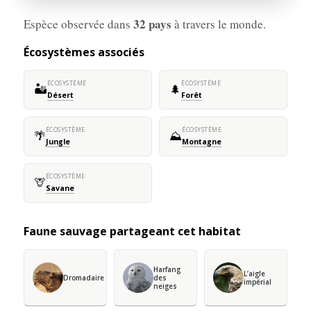
32 pays
Espèce observée dans
à travers le monde.
Écosystèmes associés
ÉCOSYSTÈME
ÉCOSYSTÈME
🏜️
🌲
Désert
Forêt
ÉCOSYSTÈME
ÉCOSYSTÈME
🌴
⛰️
Jungle
Montagne
ÉCOSYSTÈME
🦒
Savane
Faune sauvage partageant cet habitat
Harfang
L’aigle
Dromadaire
des
impérial
neiges