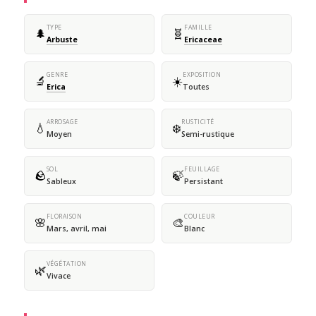
TYPE
FAMILLE
🌲
🧬
Arbuste
Ericaceae
GENRE
EXPOSITION
🔬
☀️
Erica
Toutes
ARROSAGE
RUSTICITÉ
💧
❄️
Moyen
Semi-rustique
SOL
FEUILLAGE
🪨
🍃
Sableux
Persistant
FLORAISON
COULEUR
🌸
🎨
Mars, avril, mai
Blanc
VÉGÉTATION
🌿
Vivace