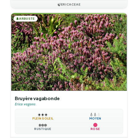
🍃
ERICACEAE
🌲
ARBUSTE
Bruyère vagabonde
Erica vagans
☀️
☀️
☀️
💧
💧
💧
PLEIN SOLEIL
MOYEN
❄️
❄️
❄️
RUSTIQUE
ROSE