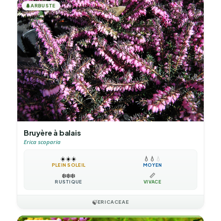
🌲
ARBUSTE
Bruyère à balais
Erica scoparia
☀️
☀️
☀️
💧
💧
💧
PLEIN SOLEIL
MOYEN
❄️
❄️
❄️
📏
RUSTIQUE
VIVACE
🍃
ERICACEAE