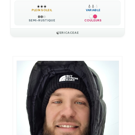
☀️
☀️
☀️
💧
💧
💧
PLEIN SOLEIL
VARIABLE
❄️
❄️
❄️
SEMI-RUSTIQUE
COULEURS
🍃
ERICACEAE