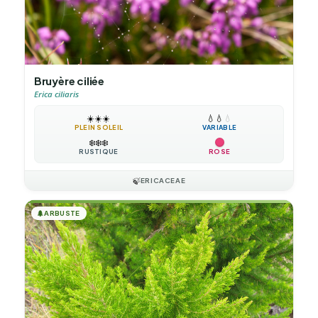
Bruyère ciliée
Erica ciliaris
☀️
☀️
☀️
💧
💧
💧
PLEIN SOLEIL
VARIABLE
❄️
❄️
❄️
RUSTIQUE
ROSE
🍃
ERICACEAE
🌲
ARBUSTE