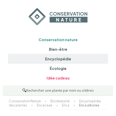
Conservation nature
Bien-être
Encyclopédie
Écologie
Idée cadeau
🔍
Rechercher une plante par nom ou critères
Conservation Nature
>
Biodiversité
>
Encyclopédie
des plantes
>
Ericaceae
>
Erica
>
Erica arborea