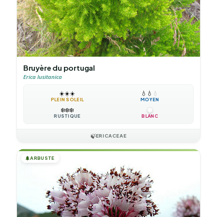
Bruyère du portugal
Erica lusitanica
☀️
☀️
☀️
💧
💧
💧
PLEIN SOLEIL
MOYEN
❄️
❄️
❄️
RUSTIQUE
BLANC
🍃
ERICACEAE
🌲
ARBUSTE