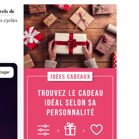
rels de
s cycles