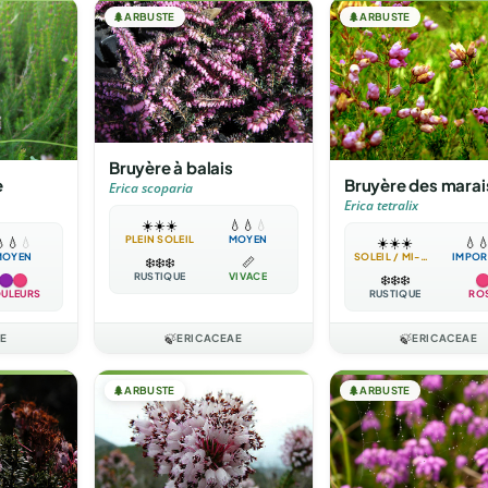
🌲
ARBUSTE
🌲
ARBUSTE
Bruyère à balais
e
Bruyère des marai
Erica scoparia
Erica tetralix
☀️
☀️
☀️
💧
💧
💧
PLEIN SOLEIL
MOYEN

💧
💧
☀️
☀️
☀️
💧

MOYEN
SOLEIL / MI-OMBRE
IMPOR
❄️
❄️
❄️
📏
RUSTIQUE
VIVACE
❄️
❄️
❄️
ULEURS
RUSTIQUE
RO
E
🍃
ERICACEAE
🍃
ERICACEAE
🌲
ARBUSTE
🌲
ARBUSTE