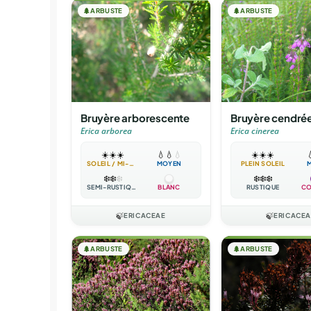
🌲
ARBUSTE
🌲
ARBUSTE
Bruyère arborescente
Bruyère cendré
Erica arborea
Erica cinerea
☀️
☀️
☀️
💧
💧
💧
☀️
☀️
☀️

SOLEIL / MI-OMBRE
MOYEN
PLEIN SOLEIL
❄️
❄️
❄️
❄️
❄️
❄️
SEMI-RUSTIQUE
BLANC
RUSTIQUE
CO
🍃
ERICACEAE
🍃
ERICACEA
🌲
ARBUSTE
🌲
ARBUSTE