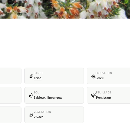
a
GENRE
EXPOSITION
🔬
☀️
Erica
Soleil
SOL
FEUILLAGE
🪨
🍃
Sableux, limoneux
Persistant
VÉGÉTATION
🌿
Vivace