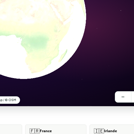
🇫🇷
🇮🇪
France
Irlande