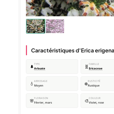
Caractéristiques d'Erica erigen
TYPE
FAMILLE
🌲
🧬
Arbuste
Ericaceae
ARROSAGE
RUSTICITÉ
💧
❄️
Moyen
Rustique
FLORAISON
COULEUR
🌸
🎨
Février, mars
Violet, rose