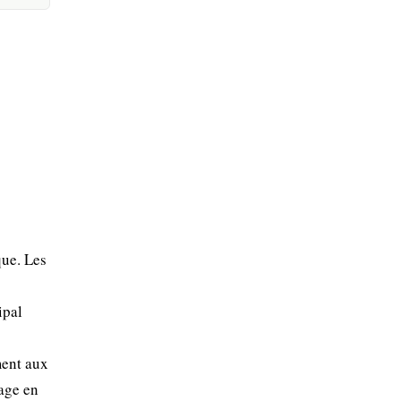
que. Les
ipal
ment aux
sage en