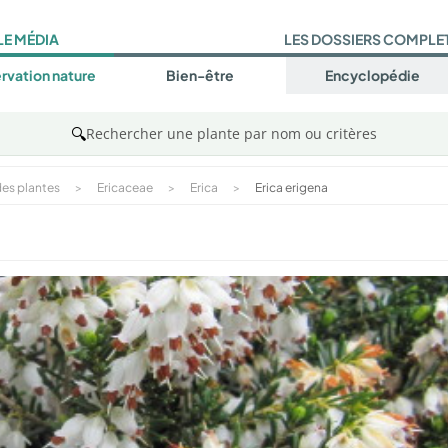
LE MÉDIA
LES DOSSIERS COMPLE
rvation nature
Bien-être
Encyclopédie
🔍
Rechercher une plante par nom ou critères
es plantes
>
Ericaceae
>
Erica
>
Erica erigena