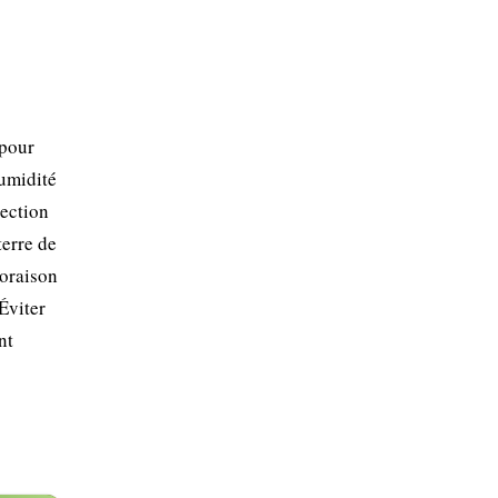
 pour
humidité
tection
terre de
loraison
Éviter
nt