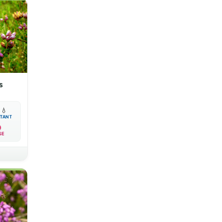
s

💧
TANT
SE