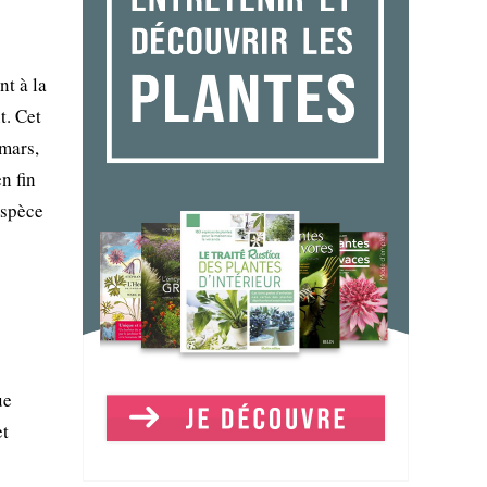
nt à la
t. Cet
 mars,
n fin
espèce
ue
et