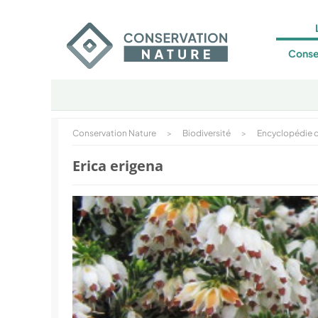
Conse
Conservation Nature
>
Biodiversité
>
Encyclopédie d
Erica erigena