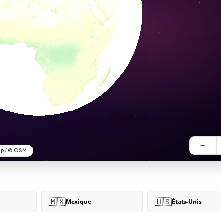
🇲🇽
🇺🇸
Mexique
États-Unis