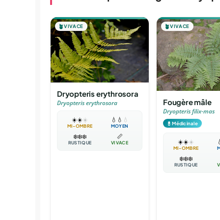
🪴
VIVACE
🪴
VIVACE
Dryopteris erythrosora
Fougère mâle
Dryopteris erythrosora
Dryopteris filix-mas
☀️
☀️
☀️
💧
💧
💧
💊
Médicinale
MI-OMBRE
MOYEN
❄️
❄️
❄️
📏
☀️
☀️
☀️

RUSTIQUE
VIVACE
MI-OMBRE
❄️
❄️
❄️
RUSTIQUE
V