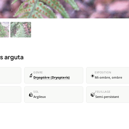
is arguta
GENRE
EXPOSITION
🔬
☀️
Dryoptère (Dryopteris)
Mi-ombre, ombre
SOL
FEUILLAGE
🪨
🍃
Argileux
Semi-persistant