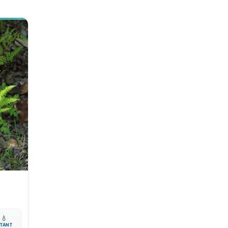

💧
TANT