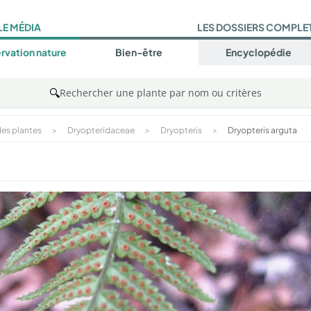
LE MÉDIA
LES DOSSIERS COMPLE
rvation nature
Bien-être
Encyclopédie
🔍
Rechercher une plante par nom ou critères
es plantes
>
Dryopteridaceae
>
Dryopteris
>
Dryopteris arguta