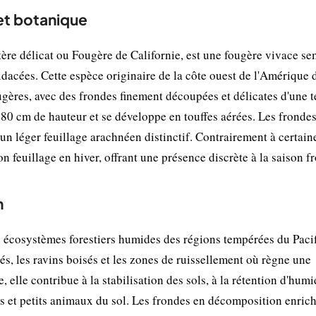
 et botanique
e délicat ou Fougère de Californie, est une fougère vivace se
idacées. Cette espèce originaire de la côte ouest de l'Amérique
ugères, avec des frondes finement découpées et délicates d'une t
à 80 cm de hauteur et se développe en touffes aérées. Les fronde
t un léger feuillage arachnéen distinctif. Contrairement à certain
 feuillage en hiver, offrant une présence discrète à la saison fr
n
s écosystèmes forestiers humides des régions tempérées du Paci
s, les ravins boisés et les zones de ruissellement où règne une
 elle contribue à la stabilisation des sols, à la rétention d'humi
és et petits animaux du sol. Les frondes en décomposition enrich