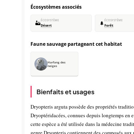
Écosystèmes associés
ÉCOSYSTÈME
ÉCOSYSTÈME
🏜️
🌲
Désert
Forêt
Faune sauvage partageant cet habitat
Harfang des
neiges
Bienfaits et usages
Dryopteris arguta possède des propriétés traditio
Dryoptéridacées, connues depuis longtemps en 
cette espèce a été utilisée dans la médecine trad
genre Dryopteris contiennent des composés aux pr