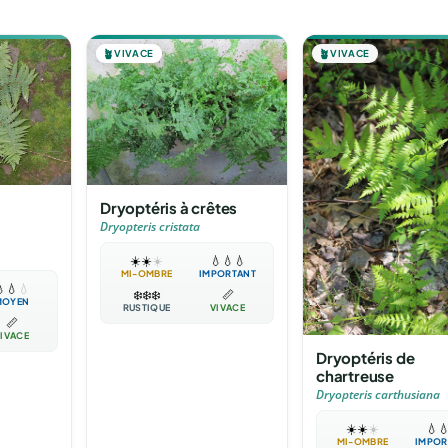
🪴
VIVACE
🪴
VIVACE
Dryoptéris à crêtes
Dryopteris cristata
☀️
☀️
☀️
💧
💧
💧
MI-OMBRE
IMPORTANT

💧
💧
❄️
❄️
❄️
📏
MOYEN
RUSTIQUE
VIVACE
📏
IVACE
Dryoptéris de
chartreuse
Dryopteris carthusiana
☀️
☀️
☀️
💧

MI-OMBRE
IMPOR