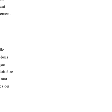
ant
èrement
lle
-bois
que
oit être
limat
tes ou