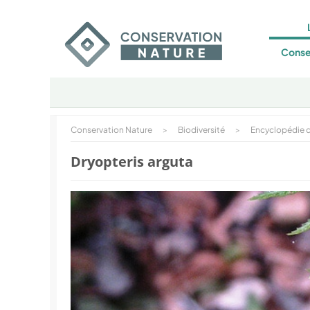
Conse
Conservation Nature
>
Biodiversité
>
Encyclopédie d
Dryopteris arguta