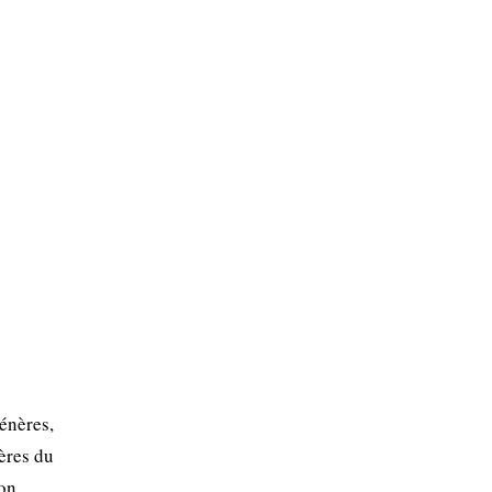
énères,
gères du
Son