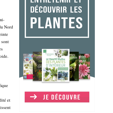
mi-
 du Nord
einte
s sont
es
oide.
fique
dité et
issent