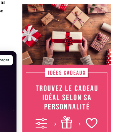
ons
on