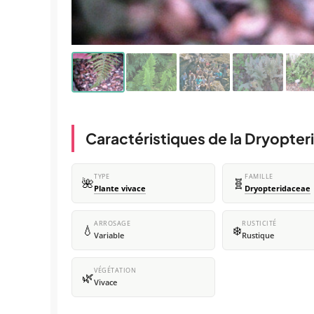
Caractéristiques de la Dryopter
TYPE
FAMILLE
🌺
🧬
Plante vivace
Dryopteridaceae
ARROSAGE
RUSTICITÉ
💧
❄️
Variable
Rustique
VÉGÉTATION
🌿
Vivace