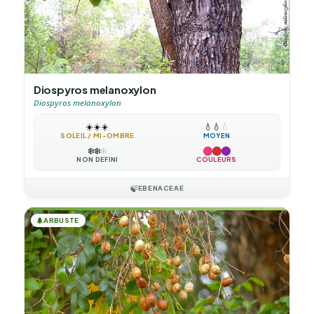
Diospyros melanoxylon
Diospyros melanoxylon
☀️
☀️
☀️
💧
💧
💧
SOLEIL / MI-OMBRE
MOYEN
❄️
❄️
❄️
NON DÉFINI
COULEURS
🍃
EBENACEAE
🌲
ARBUSTE