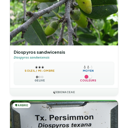
Diospyros sandwicensis
Diospyros sandwicensis
☀️
☀️
☀️
💧
💧
💧
SOLEIL / MI-OMBRE
MOYEN
❄️
❄️
❄️
GÉLIVE
COULEURS
🍃
EBENACEAE
🌳
ARBRE