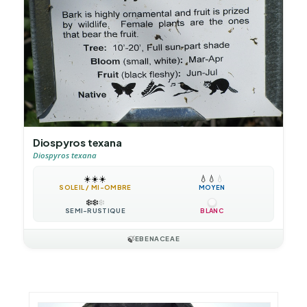
Diospyros texana
Diospyros texana
☀️
☀️
☀️
💧
💧
💧
SOLEIL / MI-OMBRE
MOYEN
❄️
❄️
❄️
SEMI-RUSTIQUE
BLANC
🍃
EBENACEAE