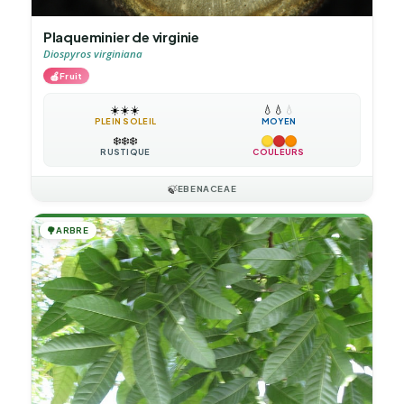
Plaqueminier de virginie
Diospyros virginiana
🍎
Fruit
☀️
☀️
☀️
💧
💧
💧
PLEIN SOLEIL
MOYEN
❄️
❄️
❄️
RUSTIQUE
COULEURS
🍃
EBENACEAE
🌳
ARBRE