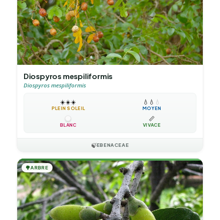
Diospyros mespiliformis
Diospyros mespiliformis
☀️
☀️
☀️
💧
💧
💧
PLEIN SOLEIL
MOYEN
📏
BLANC
VIVACE
🍃
EBENACEAE
🌳
ARBRE