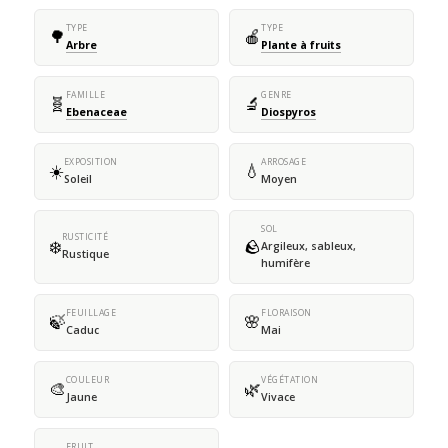
TYPE
TYPE
🌳
🍎
Arbre
Plante à fruits
FAMILLE
GENRE
🧬
🔬
Ebenaceae
Diospyros
EXPOSITION
ARROSAGE
☀️
💧
Soleil
Moyen
SOL
RUSTICITÉ
❄️
🪨
Argileux, sableux,
Rustique
humifère
FEUILLAGE
FLORAISON
🍃
🌸
Caduc
Mai
COULEUR
VÉGÉTATION
🎨
🌿
Jaune
Vivace
FRUIT