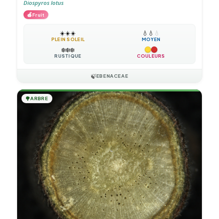
Diospyros lotus
🍎
Fruit
☀️
☀️
☀️
💧
💧
💧
PLEIN SOLEIL
MOYEN
❄️
❄️
❄️
RUSTIQUE
COULEURS
🍃
EBENACEAE
🌳
ARBRE