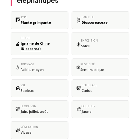
elephantipes
TYPE
FAMILLE
🧗
🧬
Plante grimpante
Dioscoreaceae
GENRE
EXPOSITION
🔬
☀️
Igname de Chine
Soleil
(Dioscorea)
ARROSAGE
RUSTICITÉ
💧
❄️
Faible, moyen
Semi-rustique
SOL
FEUILLAGE
🪨
🍃
Sableux
Caduc
FLORAISON
COULEUR
🌸
🎨
Juin, juillet, août
Jaune
VÉGÉTATION
🌿
Vivace