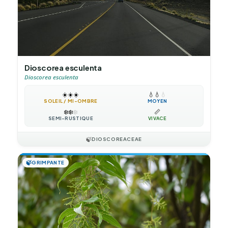
Dioscorea esculenta
Dioscorea esculenta
☀️
☀️
☀️
💧
💧
💧
SOLEIL / MI-OMBRE
MOYEN
❄️
❄️
❄️
📏
SEMI-RUSTIQUE
VIVACE
🍃
DIOSCOREACEAE
🍃
GRIMPANTE