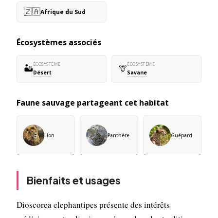
🇿🇦
Afrique du Sud
Écosystèmes associés
ÉCOSYSTÈME
ÉCOSYSTÈME
🏜️
🦒
Désert
Savane
Faune sauvage partageant cet habitat
Lion
Panthère
Guépard
Bienfaits et usages
Dioscorea elephantipes présente des intérêts