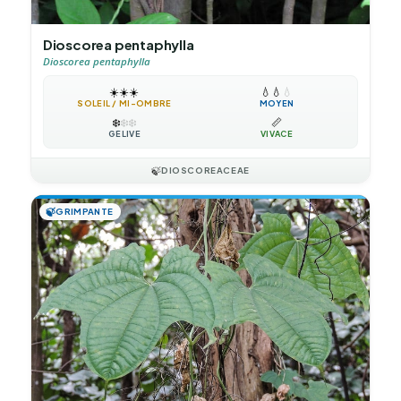
Dioscorea pentaphylla
Dioscorea pentaphylla
☀️
☀️
☀️
💧
💧
💧
SOLEIL / MI-OMBRE
MOYEN
❄️
❄️
❄️
📏
GÉLIVE
VIVACE
🍃
DIOSCOREACEAE
🍃
GRIMPANTE