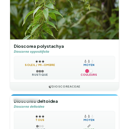
Dioscorea polystachya
Dioscorea oppositifolia
☀️
☀️
☀️
💧
💧
💧
SOLEIL / MI-OMBRE
MOYEN
❄️
❄️
❄️
RUSTIQUE
COULEURS
🍃
DIOSCOREACEAE
🍃
GRIMPANTE
Dioscorea deltoidea
Dioscorea deltoidea
☀️
☀️
☀️
💧
💧
💧
TOUS
MOYEN
❄️
❄️
❄️
📏