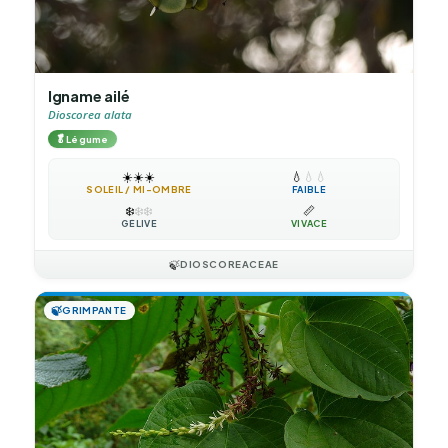
Igname ailé
Dioscorea alata
🥬
Légume
☀️
☀️
☀️
💧
💧
💧
SOLEIL / MI-OMBRE
FAIBLE
❄️
❄️
❄️
📏
GÉLIVE
VIVACE
🍃
DIOSCOREACEAE
🍃
GRIMPANTE