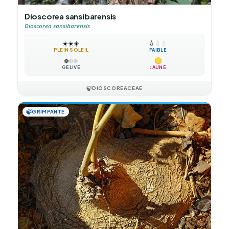
Dioscorea sansibarensis
Dioscorea sansibarensis
☀️
☀️
☀️
💧
💧
💧
PLEIN SOLEIL
FAIBLE
❄️
❄️
❄️
GÉLIVE
JAUNE
🍃
DIOSCOREACEAE
🍃
GRIMPANTE