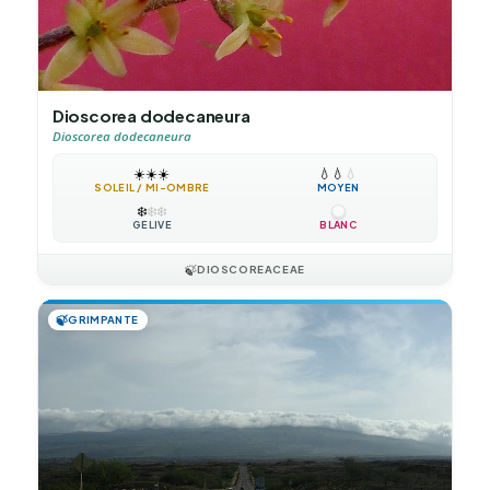
Dioscorea dodecaneura
Dioscorea dodecaneura
☀️
☀️
☀️
💧
💧
💧
SOLEIL / MI-OMBRE
MOYEN
❄️
❄️
❄️
GÉLIVE
BLANC
🍃
DIOSCOREACEAE
🍃
GRIMPANTE