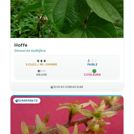
Hoffe
Dioscorea bulbifera
☀️
☀️
☀️
💧
💧
💧
SOLEIL / MI-OMBRE
FAIBLE
❄️
❄️
❄️
GÉLIVE
COULEURS
🍃
DIOSCOREACEAE
🍃
GRIMPANTE