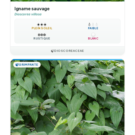
Igname sauvage
Dioscorea villosa
☀️
☀️
☀️
💧
💧
💧
PLEIN SOLEIL
FAIBLE
❄️
❄️
❄️
RUSTIQUE
BLANC
🍃
DIOSCOREACEAE
🍃
GRIMPANTE