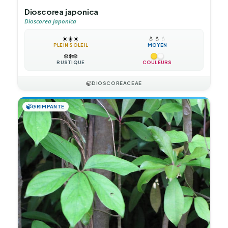
Dioscorea japonica
Dioscorea japonica
☀️
☀️
☀️
💧
💧
💧
PLEIN SOLEIL
MOYEN
❄️
❄️
❄️
RUSTIQUE
COULEURS
🍃
DIOSCOREACEAE
🍃
GRIMPANTE