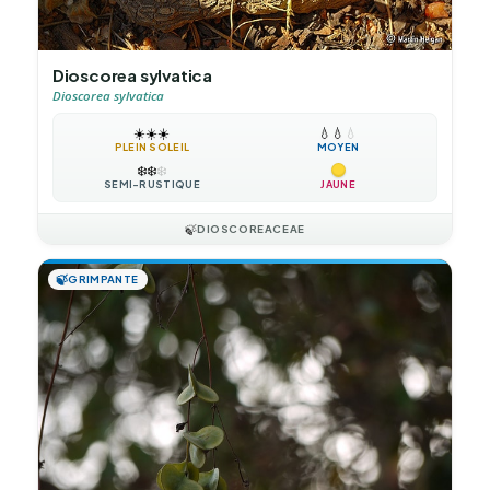
Dioscorea sylvatica
Dioscorea sylvatica
☀️
☀️
☀️
💧
💧
💧
PLEIN SOLEIL
MOYEN
❄️
❄️
❄️
SEMI-RUSTIQUE
JAUNE
🍃
DIOSCOREACEAE
🍃
GRIMPANTE