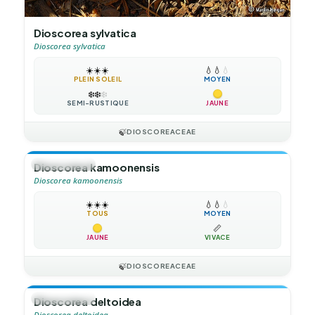
Dioscorea sylvatica
Dioscorea sylvatica
☀️
☀️
☀️
💧
💧
💧
PLEIN SOLEIL
MOYEN
❄️
❄️
❄️
SEMI-RUSTIQUE
JAUNE
🍃
DIOSCOREACEAE
🍃
GRIMPANTE
Dioscorea kamoonensis
Dioscorea kamoonensis
☀️
☀️
☀️
💧
💧
💧
TOUS
MOYEN
📏
JAUNE
VIVACE
🍃
DIOSCOREACEAE
🍃
GRIMPANTE
Dioscorea deltoidea
Dioscorea deltoidea