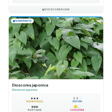
🍃
DIOSCOREACEAE
🍃
GRIMPANTE
Dioscorea japonica
Dioscorea japonica
☀️
☀️
☀️
💧
💧
💧
PLEIN SOLEIL
MOYEN
❄️
❄️
❄️
RUSTIQUE
COULEURS