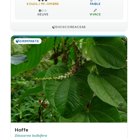
SOLEIL / MI-OMBRE
FAIBLE
❄️
❄️
❄️
📏
GÉLIVE
VIVACE
🍃
DIOSCOREACEAE
🍃
GRIMPANTE
Hoffe
Dioscorea bulbifera