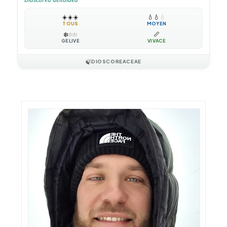
☀️
☀️
☀️
💧
💧
💧
TOUS
MOYEN
❄️
❄️
❄️
📏
GÉLIVE
VIVACE
🍃
DIOSCOREACEAE