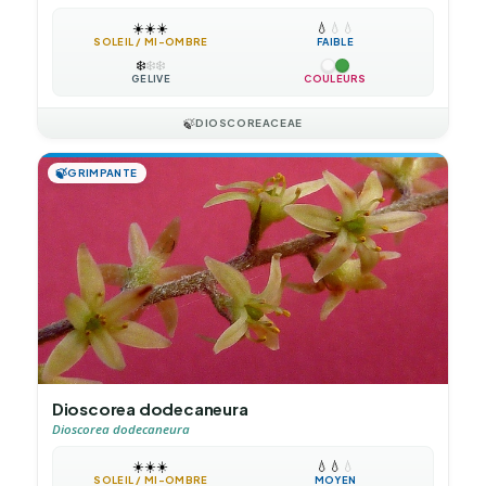
☀️
☀️
☀️
💧
💧
💧
SOLEIL / MI-OMBRE
FAIBLE
❄️
❄️
❄️
GÉLIVE
COULEURS
🍃
DIOSCOREACEAE
🍃
GRIMPANTE
Dioscorea dodecaneura
Dioscorea dodecaneura
☀️
☀️
☀️
💧
💧
💧
SOLEIL / MI-OMBRE
MOYEN