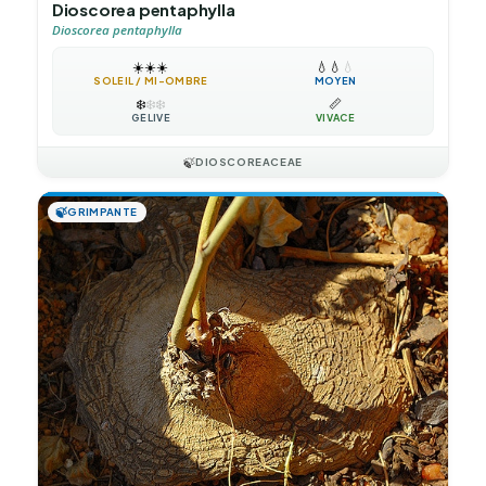
Dioscorea pentaphylla
Dioscorea pentaphylla
☀️
☀️
☀️
💧
💧
💧
SOLEIL / MI-OMBRE
MOYEN
❄️
❄️
❄️
📏
GÉLIVE
VIVACE
🍃
DIOSCOREACEAE
🍃
GRIMPANTE