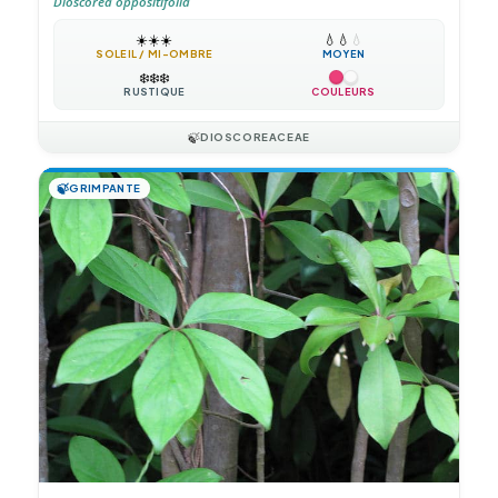
Dioscorea oppositifolia
☀️
☀️
☀️
💧
💧
💧
SOLEIL / MI-OMBRE
MOYEN
❄️
❄️
❄️
RUSTIQUE
COULEURS
🍃
DIOSCOREACEAE
🍃
GRIMPANTE