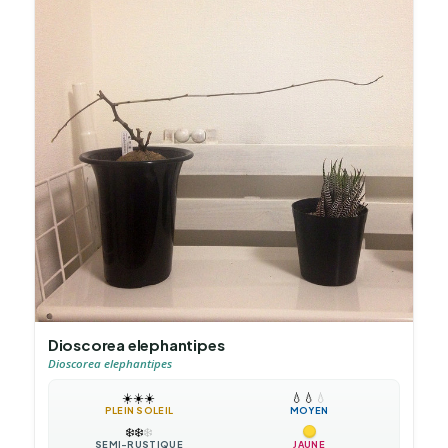
Dioscorea elephantipes
Dioscorea elephantipes
☀️
☀️
☀️
💧
💧
💧
PLEIN SOLEIL
MOYEN
❄️
❄️
❄️
SEMI-RUSTIQUE
JAUNE