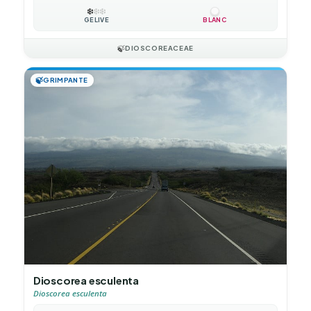
❄️
❄️
❄️
GÉLIVE
BLANC
🍃
DIOSCOREACEAE
🍃
GRIMPANTE
Dioscorea esculenta
Dioscorea esculenta