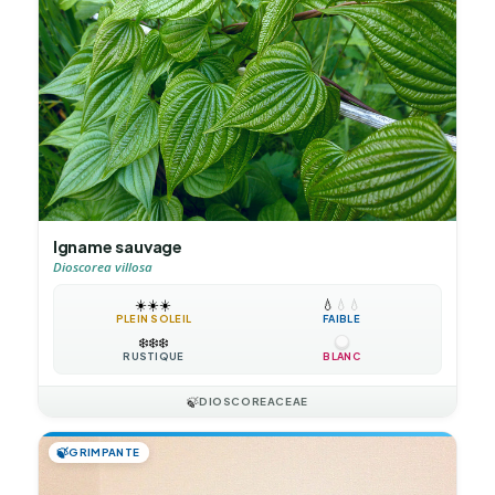
Igname sauvage
Dioscorea villosa
☀️
☀️
☀️
💧
💧
💧
PLEIN SOLEIL
FAIBLE
❄️
❄️
❄️
RUSTIQUE
BLANC
🍃
DIOSCOREACEAE
🍃
GRIMPANTE