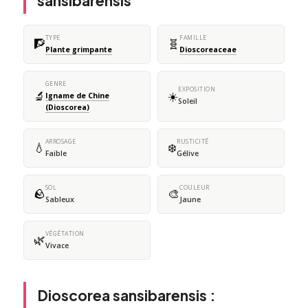
sansibarensis
TYPE
FAMILLE
🧗
🧬
Plante grimpante
Dioscoreaceae
GENRE
EXPOSITION
🔬
☀️
Igname de Chine
Soleil
(Dioscorea)
ARROSAGE
RUSTICITÉ
💧
❄️
Faible
Gélive
SOL
COULEUR
🪨
🎨
Sableux
Jaune
VÉGÉTATION
🌿
Vivace
Dioscorea sansibarensis :