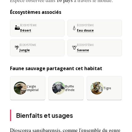
10 pays
Espèce observée dans
à travers le monde.
Écosystèmes associés
ÉCOSYSTÈME
ÉCOSYSTÈME
🏜️
💧
Désert
Eau douce
ÉCOSYSTÈME
ÉCOSYSTÈME
🌴
🦒
Jungle
Savane
Faune sauvage partageant cet habitat
L’aigle
Buffle
Tigre
impérial
d'Inde
Bienfaits et usages
Dioscorea sansibarensis, comme l'ensemble du genre