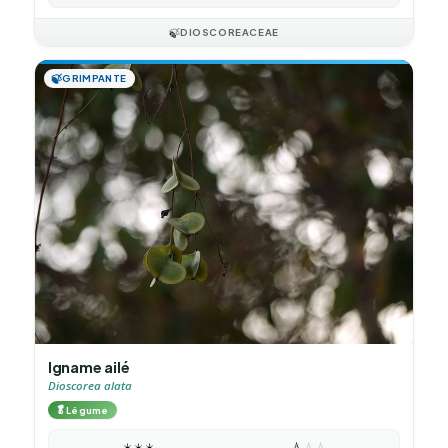
🍃
DIOSCOREACEAE
🍃
GRIMPANTE
Igname ailé
Dioscorea alata
🥬
Légume
☀️
☀️
☀️
💧
💧
💧