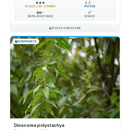
☀️
☀️
☀️
💧
💧
💧
SOLEIL / MI-OMBRE
MOYEN
❄️
❄️
❄️
📏
SEMI-RUSTIQUE
VIVACE
🍃
DIOSCOREACEAE
🍃
GRIMPANTE
Dioscorea polystachya