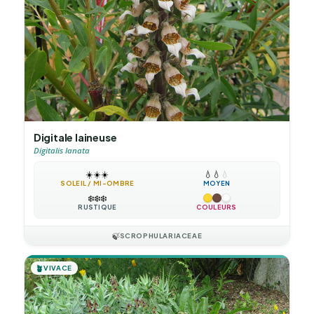
Digitale laineuse
Digitalis lanata
☀️
☀️
☀️
💧
💧
💧
SOLEIL / MI-OMBRE
MOYEN
❄️
❄️
❄️
RUSTIQUE
COULEURS
🍃
SCROPHULARIACEAE
🪴
VIVACE