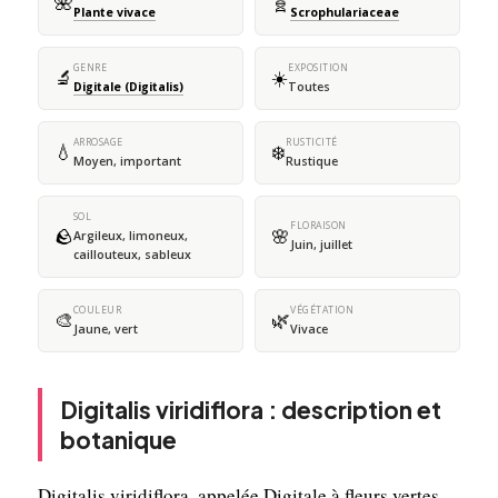
🌺
🧬
Plante vivace
Scrophulariaceae
GENRE
EXPOSITION
🔬
☀️
Digitale (Digitalis)
Toutes
ARROSAGE
RUSTICITÉ
💧
❄️
Moyen, important
Rustique
SOL
FLORAISON
🪨
🌸
Argileux, limoneux,
Juin, juillet
caillouteux, sableux
COULEUR
VÉGÉTATION
🎨
🌿
Jaune, vert
Vivace
Digitalis viridiflora : description et
botanique
Digitalis viridiflora, appelée Digitale à fleurs vertes,