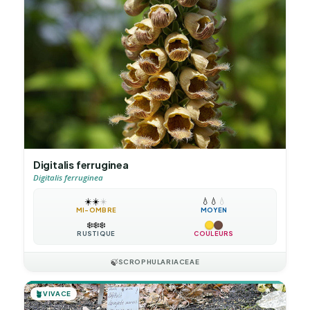
Digitalis ferruginea
Digitalis ferruginea
☀️
☀️
☀️
💧
💧
💧
MI-OMBRE
MOYEN
❄️
❄️
❄️
RUSTIQUE
COULEURS
🍃
SCROPHULARIACEAE
🪴
VIVACE