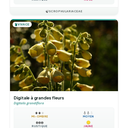
🍃
SCROPHULARIACEAE
🪴
VIVACE
Digitale à grandes fleurs
Digitalis grandiflora
☀️
☀️
☀️
💧
💧
💧
MI-OMBRE
MOYEN
❄️
❄️
❄️
RUSTIQUE
JAUNE