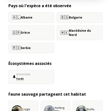
Pays où l'espèce a été observée
🇦🇱
🇧🇬
Albanie
Bulgarie
Macédoine du
🇬🇷
🇲🇰
Grèce
Nord
🇷🇸
Serbie
Écosystèmes associés
ÉCOSYSTÈME
🌲
Forêt
Faune sauvage partageant cet habitat
Harfang
L’aigle
Buffle
des