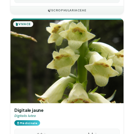
🍃
SCROPHULARIACEAE
🪴
VIVACE
Digitale jaune
Digitalis lutea
💊
Médicinale