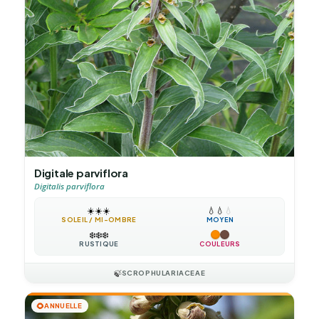
Digitale parviflora
Digitalis parviflora
☀️
☀️
☀️
💧
💧
💧
SOLEIL / MI-OMBRE
MOYEN
❄️
❄️
❄️
RUSTIQUE
COULEURS
🍃
SCROPHULARIACEAE
🌻
ANNUELLE