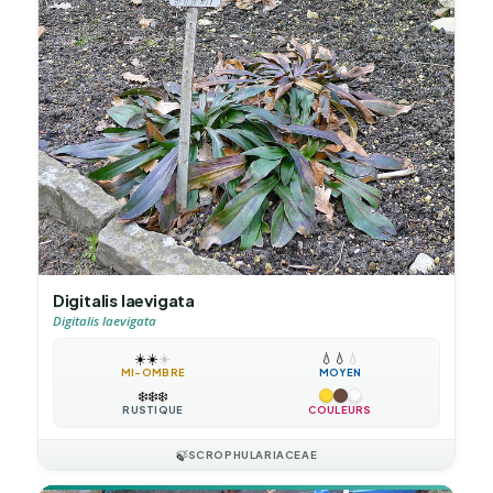
Digitalis laevigata
Digitalis laevigata
☀️
☀️
☀️
💧
💧
💧
MI-OMBRE
MOYEN
❄️
❄️
❄️
RUSTIQUE
COULEURS
🍃
SCROPHULARIACEAE