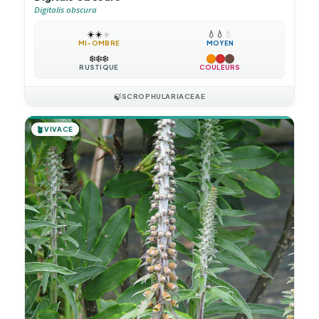
Digitalis obscura
☀️
☀️
☀️
💧
💧
💧
MI-OMBRE
MOYEN
❄️
❄️
❄️
RUSTIQUE
COULEURS
🍃
SCROPHULARIACEAE
🪴
VIVACE