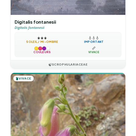
Digitalis fontanesii
Digitalis fontanesii
☀️
☀️
☀️
💧
💧
💧
SOLEIL / MI-OMBRE
IMPORTANT
📏
COULEURS
VIVACE
🍃
SCROPHULARIACEAE
🪴
VIVACE