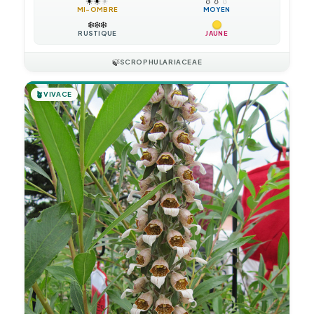
☀️
☀️
☀️
💧
💧
💧
MI-OMBRE
MOYEN
❄️
❄️
❄️
RUSTIQUE
JAUNE
🍃
SCROPHULARIACEAE
🪴
VIVACE