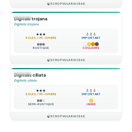
🍃
SCROPHULARIACEAE
🪴
VIVACE
Digitale trojana
Digitalis trojana
☀️
☀️
☀️
💧
💧
💧
SOLEIL / MI-OMBRE
IMPORTANT
❄️
❄️
❄️
RUSTIQUE
COULEURS
🍃
SCROPHULARIACEAE
🪴
VIVACE
Digitalis ciliata
Digitalis ciliata
☀️
☀️
☀️
💧
💧
💧
SOLEIL / MI-OMBRE
IMPORTANT
❄️
❄️
❄️
SEMI-RUSTIQUE
JAUNE
🍃
SCROPHULARIACEAE