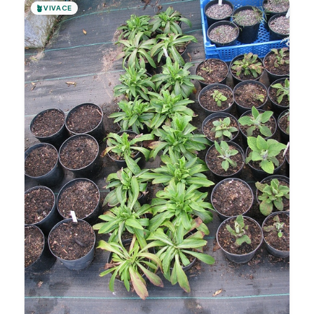
🪴
VIVACE