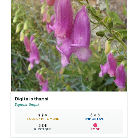
Digitalis thapsi
Digitalis thapsi
☀️
☀️
☀️
💧
💧
💧
SOLEIL / MI-OMBRE
IMPORTANT
❄️
❄️
❄️
RUSTIQUE
ROSE