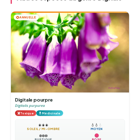
🌻
ANNUELLE
Digitale pourpre
Digitalis purpurea
☠️
💊
Toxique
Médicinale
☀️
☀️
☀️
💧
💧
💧
SOLEIL / MI-OMBRE
MOYEN
❄️
❄️
❄️
RUSTIQUE
ROSE