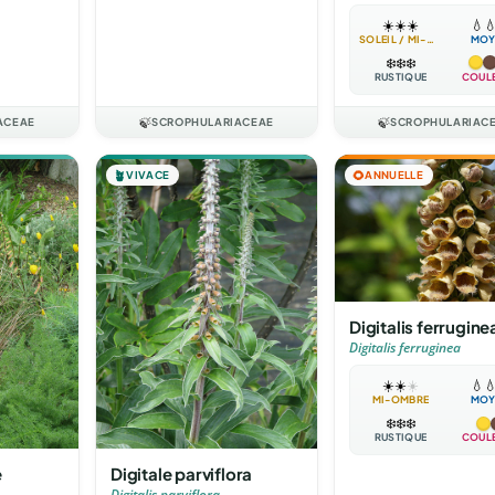
☀️
☀️
☀️
💧

SOLEIL / MI-OMBRE
MOY
❄️
❄️
❄️
RUSTIQUE
COUL
ACEAE
🍃
SCROPHULARIACEAE
🍃
SCROPHULARIAC
🪴
VIVACE
🌻
ANNUELLE
Digitalis ferrugine
Digitalis ferruginea
☀️
☀️
☀️
💧

MI-OMBRE
MOY
❄️
❄️
❄️
RUSTIQUE
COUL
e
Digitale parviflora
Digitalis parviflora