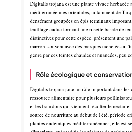
Digitalis trojana est une plante vivace herbacée 
méditerranéennes orientales, notamment de Turquie
densément groupées en épis terminaux imposants.
feuillage caduc formant une rosette basale de feui
distinctives pour cette espèce, présentent une pa
marron, souvent avec des marques tachetées à l'int
genre par ces teintes chaudes et nuancées, peu c
Rôle écologique et conservatio
Digitalis trojana joue un rôle important dans le
ressource alimentaire pour plusieurs pollinisateur
et les bourdons qui viennent récolter le nectar et
source de nourriture au début de l'été, période 
plantes endémiques méditerranéennes, elle est s
climatique
, qui modifie les régimes de précipitat