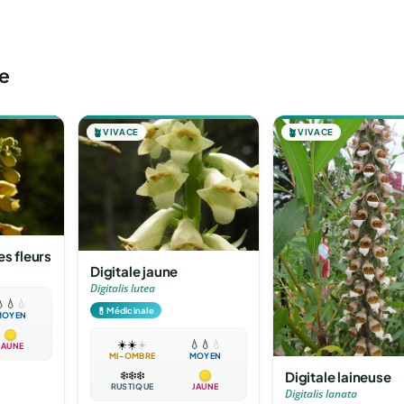
le
🪴
VIVACE
🪴
VIVACE
es fleurs
Digitale jaune
Digitalis lutea

💧
💧
💊
Médicinale
MOYEN
☀️
☀️
☀️
💧
💧
💧
JAUNE
MI-OMBRE
MOYEN
Digitale laineuse
❄️
❄️
❄️
RUSTIQUE
JAUNE
Digitalis lanata