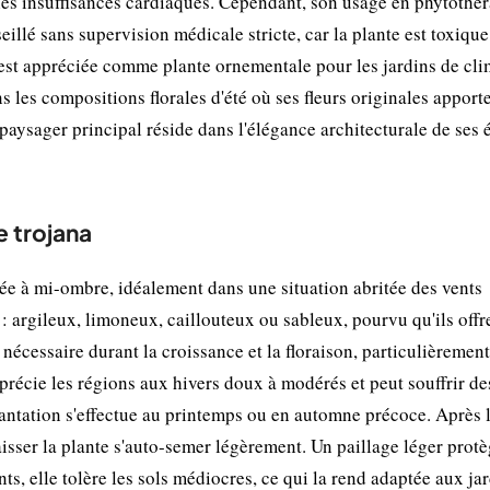
 les insuffisances cardiaques. Cependant, son usage en phytothé
illé sans supervision médicale stricte, car la plante est toxique
 est appréciée comme plante ornementale pour les jardins de cli
es compositions florales d'été où ses fleurs originales apport
aysager principal réside dans l'élégance architecturale de ses 
e trojana
lée à mi-ombre, idéalement dans une situation abritée des vents
 : argileux, limoneux, caillouteux ou sableux, pourvu qu'ils offr
écessaire durant la croissance et la floraison, particulièrement
pprécie les régions aux hivers doux à modérés et peut souffrir de
antation s'effectue au printemps ou en automne précoce. Après 
aisser la plante s'auto-semer légèrement. Un paillage léger protè
s, elle tolère les sols médiocres, ce qui la rend adaptée aux ja