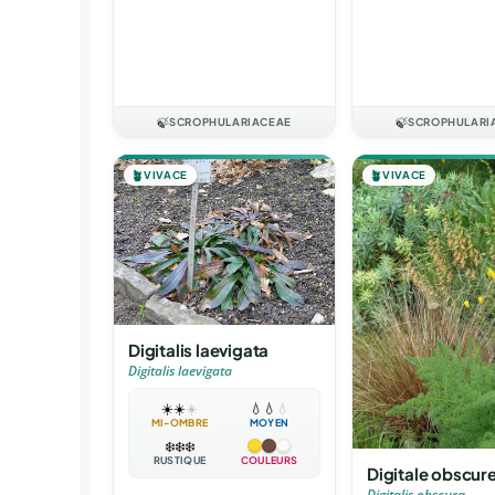
🍃
SCROPHULARIACEAE
🍃
SCROPHULARI
🪴
VIVACE
🪴
VIVACE
Digitalis laevigata
Digitalis laevigata
☀️
☀️
☀️
💧
💧
💧
MI-OMBRE
MOYEN
❄️
❄️
❄️
RUSTIQUE
COULEURS
Digitale obscur
Digitalis obscura