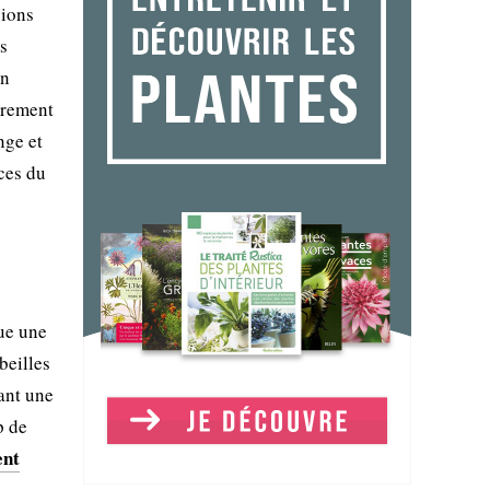
gions
es
un
ièrement
nge et
èces du
tue une
beilles
rant une
p de
ent