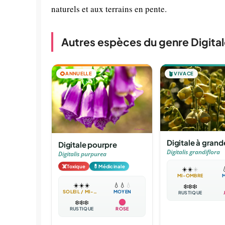
naturels et aux terrains en pente.
Autres espèces du genre Digita
🌻
ANNUELLE
🪴
VIVACE
Digitale à grand
Digitale pourpre
Digitalis grandiflora
Digitalis purpurea
☠️
💊
Toxique
Médicinale
☀️
☀️
☀️

MI-OMBRE
☀️
☀️
☀️
💧
💧
💧
❄️
❄️
❄️
SOLEIL / MI-OMBRE
MOYEN
RUSTIQUE
❄️
❄️
❄️
RUSTIQUE
ROSE