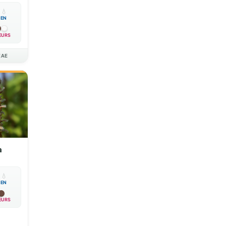

💧
EN
EURS
EAE
a

💧
EN
EURS