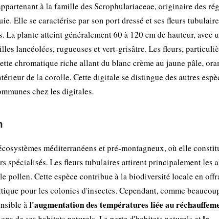
appartenant à la famille des Scrophulariaceae, originaire des ré
. Elle se caractérise par son port dressé et ses fleurs tubulair
 La plante atteint généralement 60 à 120 cm de hauteur, avec 
lles lancéolées, rugueuses et vert-grisâtre. Les fleurs, particul
lette chromatique riche allant du blanc crème au jaune pâle, ora
érieur de la corolle. Cette digitale se distingue des autres esp
ommunes chez les digitales.
n
s écosystèmes méditerranéens et pré-montagneux, où elle consti
s spécialisés. Les fleurs tubulaires attirent principalement les a
 le pollen. Cette espèce contribue à la biodiversité locale en off
critique pour les colonies d'insectes. Cependant, comme beaucou
l'augmentation des températures liée au réchauffem
ensible à
la
ions de ses habitats naturels. La perte d'habitats naturels et