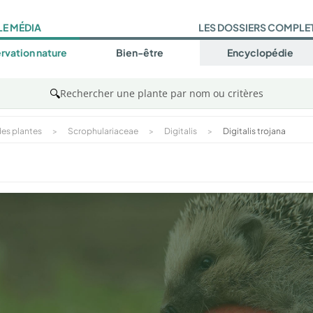
LE MÉDIA
LES DOSSIERS COMPLE
rvation nature
Bien-être
Encyclopédie
🔍
Rechercher une plante par nom ou critères
es plantes
>
Scrophulariaceae
>
Digitalis
>
Digitalis trojana