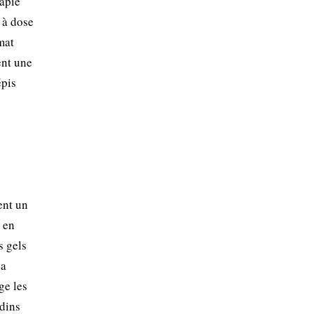
rapie
 à dose
mat
ent une
épis
ent un
 en
s gels
la
ge les
rdins