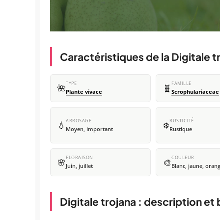
Caractéristiques de la Digitale t
TYPE
FAMILLE
🌺
🧬
Plante vivace
Scrophulariaceae
ARROSAGE
RUSTICITÉ
💧
❄️
Moyen, important
Rustique
FLORAISON
COULEUR
🌸
🎨
Juin, juillet
Blanc, jaune, oran
Digitale trojana : description et