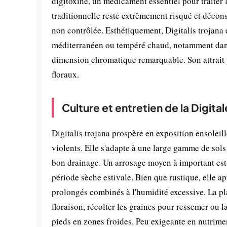
digitoxine, un médicament essentiel pour traiter
traditionnelle reste extrêmement risqué et déconse
non contrôlée. Esthétiquement, Digitalis trojana
méditerranéen ou tempéré chaud, notamment dans l
dimension chromatique remarquable. Son attrait p
floraux.
Culture et entretien de la Digital
Digitalis trojana prospère en exposition ensoleil
violents. Elle s'adapte à une large gamme de sols
bon drainage. Un arrosage moyen à important est n
période sèche estivale. Bien que rustique, elle a
prolongés combinés à l'humidité excessive. La pl
floraison, récolter les graines pour ressemer ou l
pieds en zones froides. Peu exigeante en nutriment