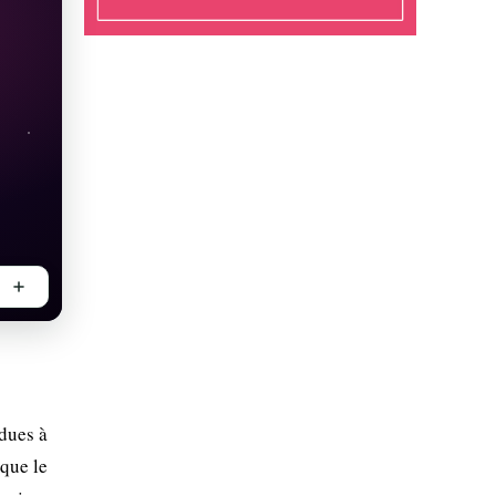
 dues à
ique le