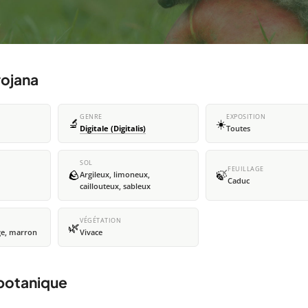
rojana
GENRE
EXPOSITION
🔬
☀️
Digitale (Digitalis)
Toutes
SOL
FEUILLAGE
🪨
🍃
Argileux, limoneux,
Caduc
caillouteux, sableux
VÉGÉTATION
🌿
ge, marron
Vivace
 botanique