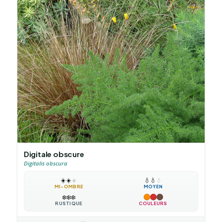
Digitale obscure
Digitalis obscura
☀️
☀️
☀️
💧
💧
💧
MI-OMBRE
MOYEN
❄️
❄️
❄️
RUSTIQUE
COULEURS