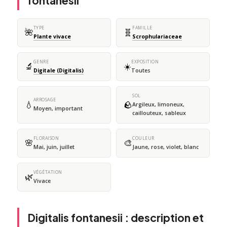
fontanesii
TYPE
FAMILLE
🌺
🧬
Plante vivace
Scrophulariaceae
GENRE
EXPOSITION
🔬
☀️
Digitale (Digitalis)
Toutes
SOL
ARROSAGE
💧
🪨
Argileux, limoneux,
Moyen, important
caillouteux, sableux
FLORAISON
COULEUR
🌸
🎨
Mai, juin, juillet
Jaune, rose, violet, blanc
VÉGÉTATION
🌿
Vivace
Digitalis fontanesii : description et