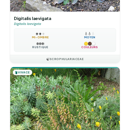
Digitalis laevigata
Digitalis laevigata
☀️
☀️
☀️
💧
💧
💧
MI-OMBRE
MOYEN
❄️
❄️
❄️
RUSTIQUE
COULEURS
🍃
SCROPHULARIACEAE
🪴
VIVACE