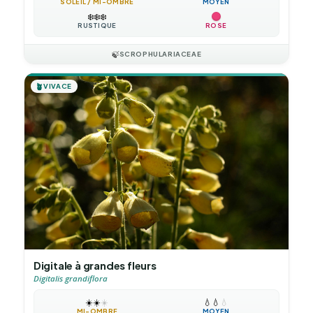
SOLEIL / MI-OMBRE
MOYEN
❄️
❄️
❄️
RUSTIQUE
ROSE
🍃
SCROPHULARIACEAE
🪴
VIVACE
Digitale à grandes fleurs
Digitalis grandiflora
☀️
☀️
☀️
💧
💧
💧
MI-OMBRE
MOYEN