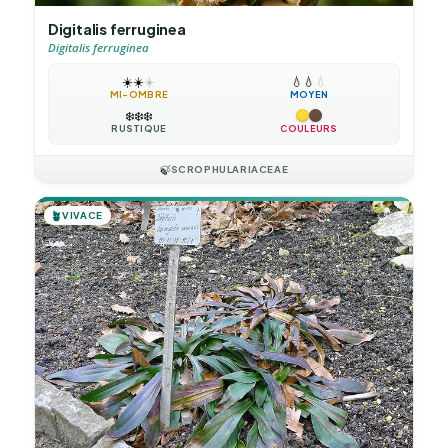
Digitalis ferruginea
Digitalis ferruginea
☀️
☀️
☀️
💧
💧
💧
MI-OMBRE
MOYEN
❄️
❄️
❄️
RUSTIQUE
COULEURS
🍃
SCROPHULARIACEAE
🪴
VIVACE