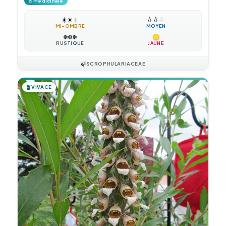
💊
Médicinale
☀️
☀️
☀️
💧
💧
💧
MI-OMBRE
MOYEN
❄️
❄️
❄️
RUSTIQUE
JAUNE
🍃
SCROPHULARIACEAE
🪴
VIVACE