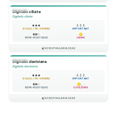
🪴
VIVACE
Digitalis ciliata
Digitalis ciliata
☀️
☀️
☀️
💧
💧
💧
SOLEIL / MI-OMBRE
IMPORTANT
❄️
❄️
❄️
SEMI-RUSTIQUE
JAUNE
🍃
SCROPHULARIACEAE
🪴
VIVACE
Digitalis davisiana
Digitalis davisiana
☀️
☀️
☀️
💧
💧
💧
SOLEIL / MI-OMBRE
IMPORTANT
❄️
❄️
❄️
SEMI-RUSTIQUE
COULEURS
🍃
SCROPHULARIACEAE