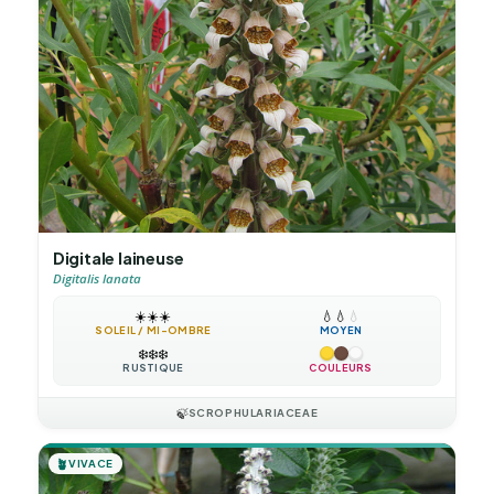
Digitale laineuse
Digitalis lanata
☀️
☀️
☀️
💧
💧
💧
SOLEIL / MI-OMBRE
MOYEN
❄️
❄️
❄️
RUSTIQUE
COULEURS
🍃
SCROPHULARIACEAE
🪴
VIVACE