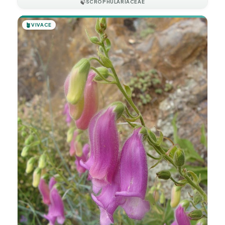
🍃
SCROPHULARIACEAE
🪴
VIVACE