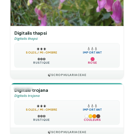
Digitalis thapsi
Digitalis thapsi
☀️
☀️
☀️
💧
💧
💧
SOLEIL / MI-OMBRE
IMPORTANT
❄️
❄️
❄️
RUSTIQUE
ROSE
🍃
SCROPHULARIACEAE
🪴
VIVACE
Digitale trojana
Digitalis trojana
☀️
☀️
☀️
💧
💧
💧
SOLEIL / MI-OMBRE
IMPORTANT
❄️
❄️
❄️
RUSTIQUE
COULEURS
🍃
SCROPHULARIACEAE