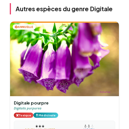
Autres espèces du genre Digitale
🌻
ANNUELLE
Digitale pourpre
Digitalis purpurea
☠️
💊
Toxique
Médicinale
☀️
☀️
☀️
💧
💧
💧