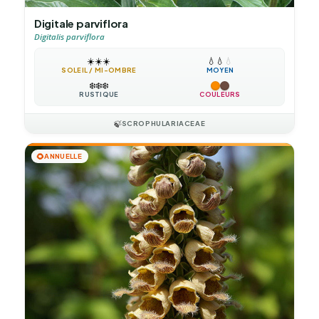
Digitale parviflora
Digitalis parviflora
☀️
☀️
☀️
💧
💧
💧
SOLEIL / MI-OMBRE
MOYEN
❄️
❄️
❄️
RUSTIQUE
COULEURS
🍃
SCROPHULARIACEAE
🌻
ANNUELLE