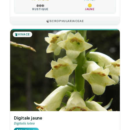
❄️
❄️
❄️
RUSTIQUE
JAUNE
🍃
SCROPHULARIACEAE
🪴
VIVACE
Digitale jaune
Digitalis lutea