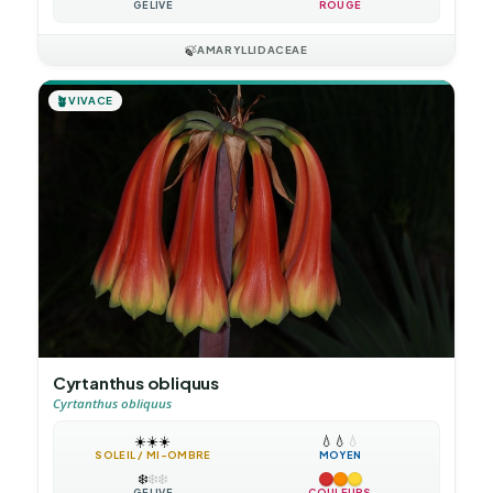
GÉLIVE
ROUGE
🍃
AMARYLLIDACEAE
🪴
VIVACE
Cyrtanthus obliquus
Cyrtanthus obliquus
☀️
☀️
☀️
💧
💧
💧
SOLEIL / MI-OMBRE
MOYEN
❄️
❄️
❄️
GÉLIVE
COULEURS