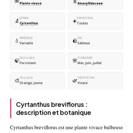
🌺
🧬
Plante vivace
Amaryllidaceae
GENRE
EXPOSITION
🔬
☀️
Cyrtanthus
Toutes
ARROSAGE
SOL
💧
🪨
Variable
Sableux
FEUILLAGE
FLORAISON
🍃
🌸
Persistant
Mai, juin, juillet
COULEUR
VÉGÉTATION
🎨
🌿
Orange, jaune
Vivace
Cyrtanthus breviflorus :
description et botanique
Cyrtanthus breviflorus est une plante vivace bulbeuse