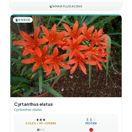
🍃
AMARYLLIDACEAE
🪴
VIVACE
Cyrtanthus elatus
Cyrtanthus elatus
☀️
☀️
☀️
💧
💧
💧
SOLEIL / MI-OMBRE
MOYEN
❄️
❄️
❄️