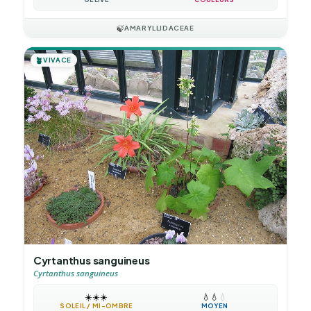
🍃
AMARYLLIDACEAE
🪴
VIVACE
Cyrtanthus sanguineus
Cyrtanthus sanguineus
☀️
☀️
☀️
💧
💧
💧
SOLEIL / MI-OMBRE
MOYEN