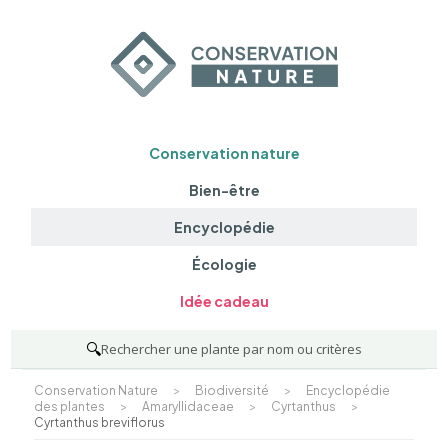
Conservation nature
Bien-être
Encyclopédie
Écologie
Idée cadeau
🔍
Rechercher une plante par nom ou critères
Conservation Nature
>
Biodiversité
>
Encyclopédie
des plantes
>
Amaryllidaceae
>
Cyrtanthus
>
Cyrtanthus breviflorus