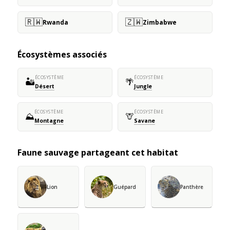
🇷🇼
🇿🇼
Rwanda
Zimbabwe
Écosystèmes associés
ÉCOSYSTÈME
ÉCOSYSTÈME
🏜️
🌴
Désert
Jungle
ÉCOSYSTÈME
ÉCOSYSTÈME
⛰️
🦒
Montagne
Savane
Faune sauvage partageant cet habitat
Lion
Guépard
Panthère