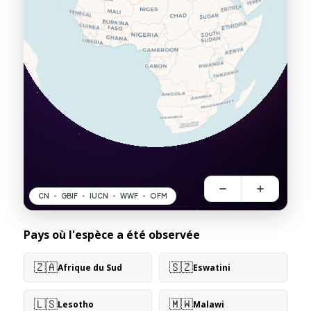
Pays où l'espèce a été observée
🇿🇦
🇸🇿
Afrique du Sud
Eswatini
🇱🇸
🇲🇼
Lesotho
Malawi