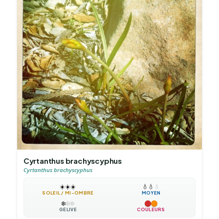
Cyrtanthus brachyscyphus
Cyrtanthus brachyscyphus
☀️
☀️
☀️
💧
💧
💧
SOLEIL / MI-OMBRE
MOYEN
❄️
❄️
❄️
GÉLIVE
COULEURS