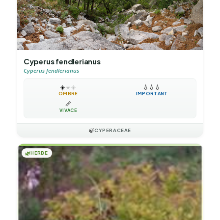
Cyperus fendlerianus
Cyperus fendlerianus
☀️
☀️
☀️
💧
💧
💧
OMBRE
IMPORTANT
📏
VIVACE
🍃
CYPERACEAE
🌿
HERBE