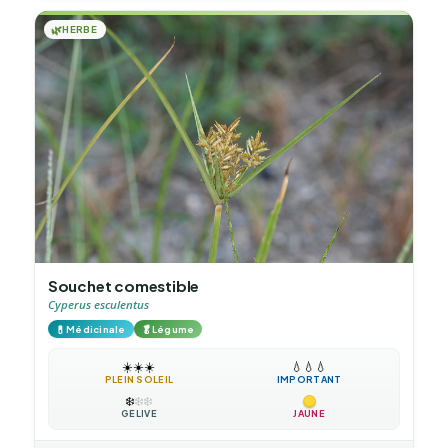
🌿
HERBE
Souchet comestible
Cyperus esculentus
💊
🥬
Médicinale
Légume
☀️
☀️
☀️
💧
💧
💧
PLEIN SOLEIL
IMPORTANT
❄️
❄️
❄️
GÉLIVE
JAUNE