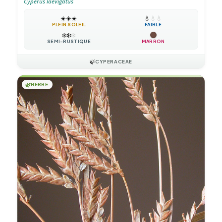
Cyperus laevigatus
☀️
☀️
☀️
💧
💧
💧
PLEIN SOLEIL
FAIBLE
❄️
❄️
❄️
SEMI-RUSTIQUE
MARRON
🍃
CYPERACEAE
🌿
HERBE