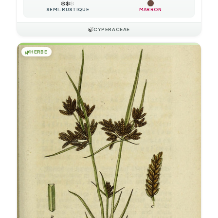
❄️
❄️
❄️
SEMI-RUSTIQUE
MARRON
🍃
CYPERACEAE
🌿
HERBE