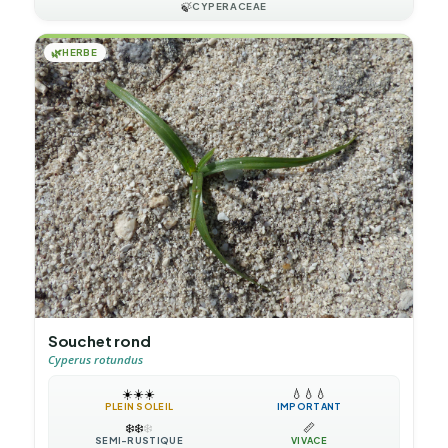
🍃
CYPERACEAE
🌿
HERBE
Souchet rond
Cyperus rotundus
☀️
☀️
☀️
💧
💧
💧
PLEIN SOLEIL
IMPORTANT
❄️
❄️
❄️
📏
SEMI-RUSTIQUE
VIVACE