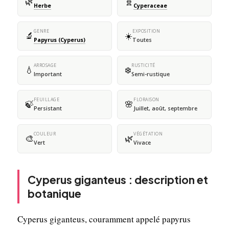
🌿
🧬
Herbe
Cyperaceae
GENRE
EXPOSITION
🔬
☀️
Papyrus (Cyperus)
Toutes
ARROSAGE
RUSTICITÉ
💧
❄️
Important
Semi-rustique
FEUILLAGE
FLORAISON
🍃
🌸
Persistant
Juillet, août, septembre
COULEUR
VÉGÉTATION
🎨
🌿
Vert
Vivace
Cyperus giganteus : description et
botanique
Cyperus giganteus, couramment appelé papyrus