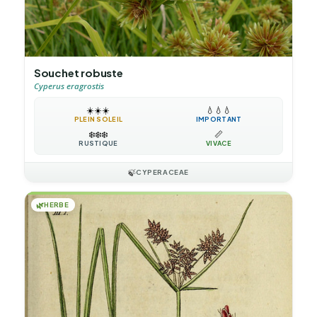
Souchet robuste
Cyperus eragrostis
☀️
☀️
☀️
💧
💧
💧
PLEIN SOLEIL
IMPORTANT
❄️
❄️
❄️
📏
RUSTIQUE
VIVACE
🍃
CYPERACEAE
🌿
HERBE