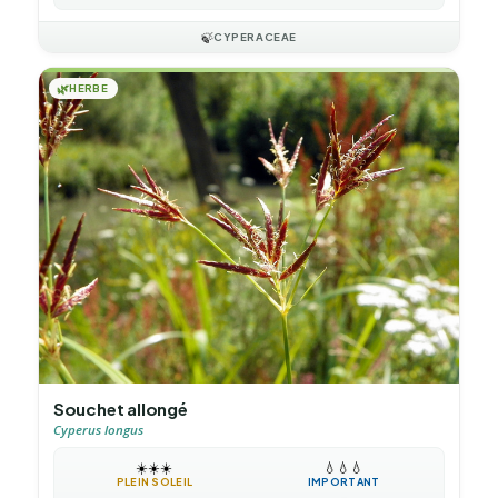
🍃
CYPERACEAE
🌿
HERBE
Souchet allongé
Cyperus longus
☀️
☀️
☀️
💧
💧
💧
PLEIN SOLEIL
IMPORTANT