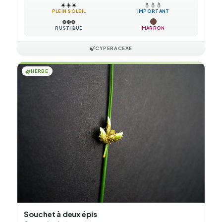
☀️
☀️
☀️
💧
💧
💧
PLEIN SOLEIL
IMPORTANT
❄️
❄️
❄️
RUSTIQUE
MARRON
🍃
CYPERACEAE
🌿
HERBE
Souchet à deux épis