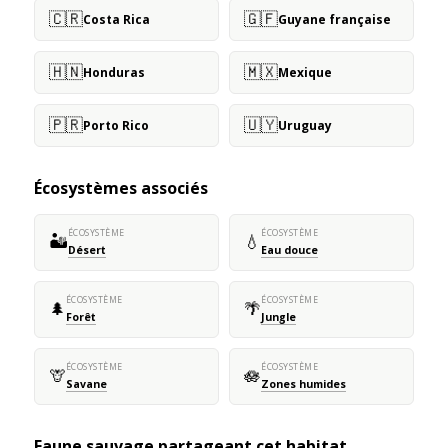
🇨🇷
🇬🇫
Costa Rica
Guyane française
🇭🇳
🇲🇽
Honduras
Mexique
🇵🇷
🇺🇾
Porto Rico
Uruguay
Écosystèmes associés
ÉCOSYSTÈME
ÉCOSYSTÈME
🏜️
💧
Désert
Eau douce
ÉCOSYSTÈME
ÉCOSYSTÈME
🌲
🌴
Forêt
Jungle
ÉCOSYSTÈME
ÉCOSYSTÈME
🦒
🪷
Savane
Zones humides
Faune sauvage partageant cet habitat