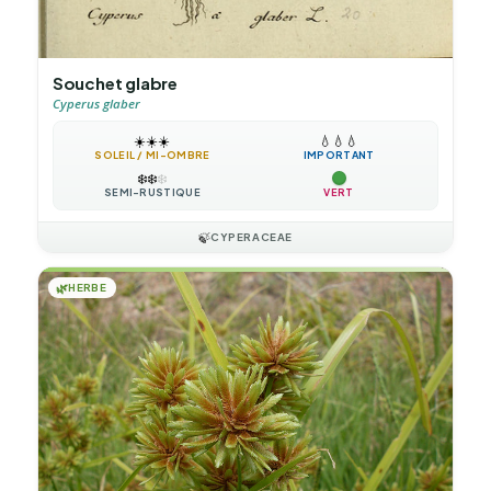
Souchet glabre
Cyperus glaber
☀️
☀️
☀️
💧
💧
💧
SOLEIL / MI-OMBRE
IMPORTANT
❄️
❄️
❄️
SEMI-RUSTIQUE
VERT
🍃
CYPERACEAE
🌿
HERBE