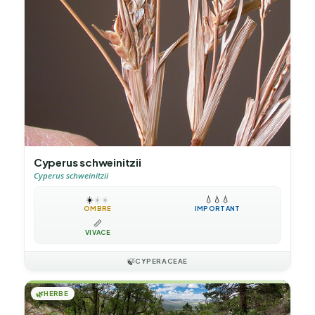
Cyperus schweinitzii
Cyperus schweinitzii
☀️
☀️
☀️
💧
💧
💧
OMBRE
IMPORTANT
📏
VIVACE
🍃
CYPERACEAE
🌿
HERBE