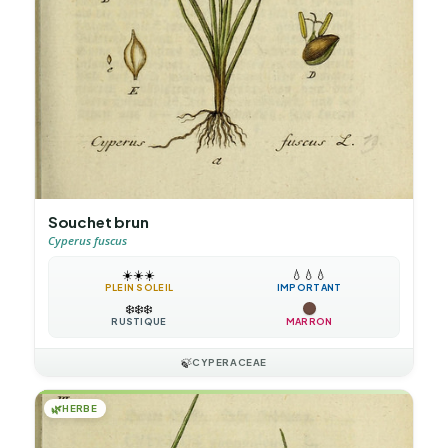
Souchet brun
Cyperus fuscus
☀️
☀️
☀️
💧
💧
💧
PLEIN SOLEIL
IMPORTANT
❄️
❄️
❄️
RUSTIQUE
MARRON
🍃
CYPERACEAE
🌿
HERBE