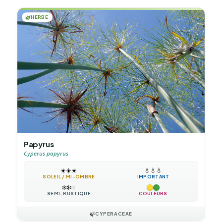
🌿
HERBE
Papyrus
Cyperus papyrus
☀️
☀️
☀️
💧
💧
💧
SOLEIL / MI-OMBRE
IMPORTANT
❄️
❄️
❄️
SEMI-RUSTIQUE
COULEURS
🍃
CYPERACEAE