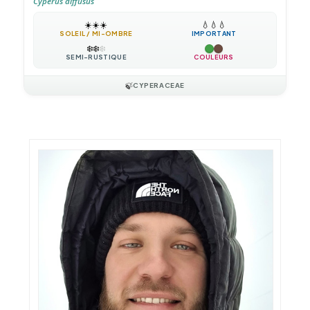
Cyperus diffusus
☀️
☀️
☀️
💧
💧
💧
SOLEIL / MI-OMBRE
IMPORTANT
❄️
❄️
❄️
SEMI-RUSTIQUE
COULEURS
🍃
CYPERACEAE