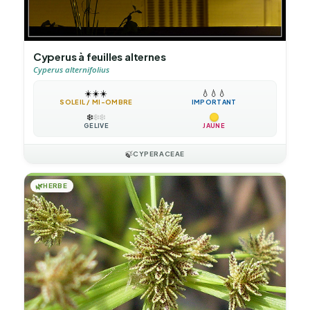
Cyperus à feuilles alternes
Cyperus alternifolius
☀️
☀️
☀️
💧
💧
💧
SOLEIL / MI-OMBRE
IMPORTANT
❄️
❄️
❄️
GÉLIVE
JAUNE
🍃
CYPERACEAE
🌿
HERBE