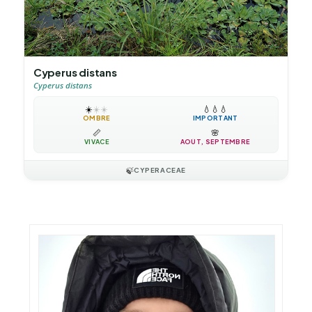
Cyperus distans
Cyperus distans
☀️
☀️
☀️
💧
💧
💧
OMBRE
IMPORTANT
📏
🌸
VIVACE
AOÛT, SEPTEMBRE
🍃
CYPERACEAE