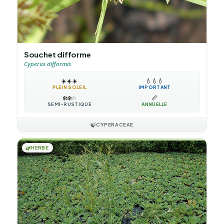
Souchet difforme
Cyperus difformis
☀️
☀️
☀️
💧
💧
💧
PLEIN SOLEIL
IMPORTANT
❄️
❄️
❄️
📏
SEMI-RUSTIQUE
ANNUELLE
🍃
CYPERACEAE
🌿
HERBE