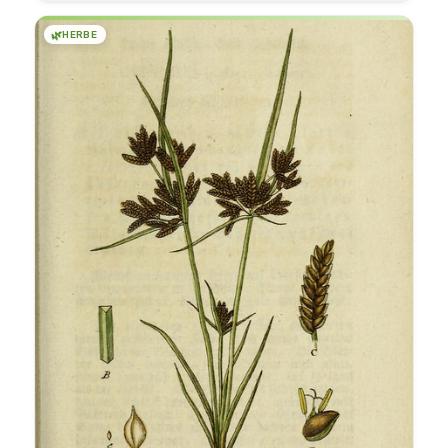
🌿
HERBE