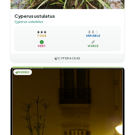
Cyperus ustulatus
Cyperus ustulatus
☀️
☀️
☀️
💧
💧
💧
TOUS
VARIABLE
📏
VERT
VIVACE
🍃
CYPERACEAE
🌿
HERBE