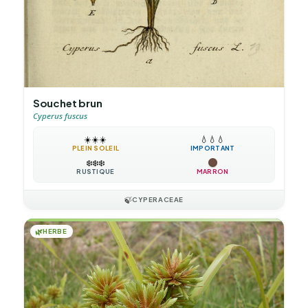
Souchet brun
Cyperus fuscus
☀️
☀️
☀️
💧
💧
💧
PLEIN SOLEIL
IMPORTANT
❄️
❄️
❄️
RUSTIQUE
MARRON
🍃
CYPERACEAE
🌿
HERBE