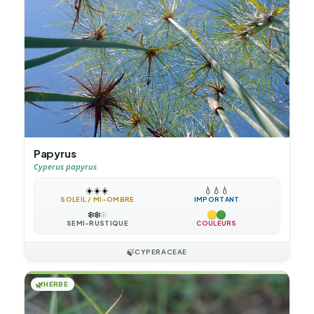
Papyrus
Cyperus papyrus
☀️
☀️
☀️
💧
💧
💧
SOLEIL / MI-OMBRE
IMPORTANT
❄️
❄️
❄️
SEMI-RUSTIQUE
COULEURS
🍃
CYPERACEAE
🌿
HERBE