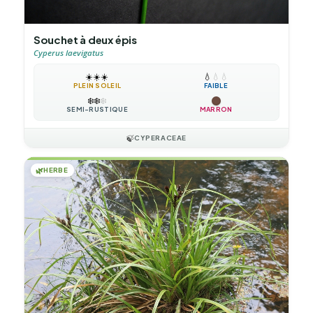
Souchet à deux épis
Cyperus laevigatus
☀️
☀️
☀️
💧
💧
💧
PLEIN SOLEIL
FAIBLE
❄️
❄️
❄️
SEMI-RUSTIQUE
MARRON
🍃
CYPERACEAE
🌿
HERBE