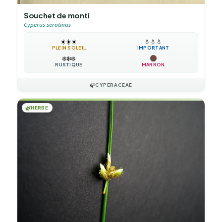
Souchet de monti
Cyperus serotinus
☀️
☀️
☀️
💧
💧
💧
PLEIN SOLEIL
IMPORTANT
❄️
❄️
❄️
RUSTIQUE
MARRON
🍃
CYPERACEAE
🌿
HERBE