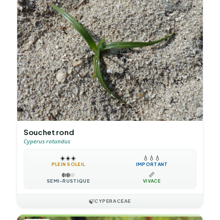
Souchet rond
Cyperus rotundus
☀️
☀️
☀️
💧
💧
💧
PLEIN SOLEIL
IMPORTANT
❄️
❄️
❄️
📏
SEMI-RUSTIQUE
VIVACE
🍃
CYPERACEAE