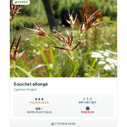
🌿
HERBE
Souchet allongé
Cyperus longus
☀️
☀️
☀️
💧
💧
💧
PLEIN SOLEIL
IMPORTANT
❄️
❄️
❄️
SEMI-RUSTIQUE
MARRON
🍃
CYPERACEAE