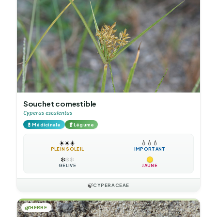
Souchet comestible
Cyperus esculentus
💊
🥬
Médicinale
Légume
☀️
☀️
☀️
💧
💧
💧
PLEIN SOLEIL
IMPORTANT
❄️
❄️
❄️
GÉLIVE
JAUNE
🍃
CYPERACEAE
🌿
HERBE