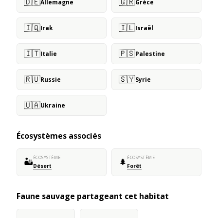
🇩🇪
🇬🇷
Allemagne
Grèce
🇮🇶
🇮🇱
Irak
Israël
🇮🇹
🇵🇸
Italie
Palestine
🇷🇺
🇸🇾
Russie
Syrie
🇺🇦
Ukraine
Écosystèmes associés
ÉCOSYSTÈME
ÉCOSYSTÈME
🏜️
🌲
Désert
Forêt
Faune sauvage partageant cet habitat