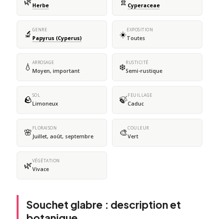
🌿
🧬
Herbe
Cyperaceae
GENRE
EXPOSITION
🔬
☀️
Papyrus (Cyperus)
Toutes
ARROSAGE
RUSTICITÉ
💧
❄️
Moyen, important
Semi-rustique
SOL
FEUILLAGE
🪨
🍃
Limoneux
Caduc
FLORAISON
COULEUR
🌸
🎨
Juillet, août, septembre
Vert
VÉGÉTATION
🌿
Vivace
Souchet glabre : description et
botanique