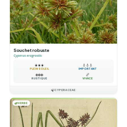
Souchet robuste
Cyperus eragrostis
☀️
☀️
☀️
💧
💧
💧
PLEIN SOLEIL
IMPORTANT
❄️
❄️
❄️
📏
RUSTIQUE
VIVACE
🍃
CYPERACEAE
🌿
HERBE