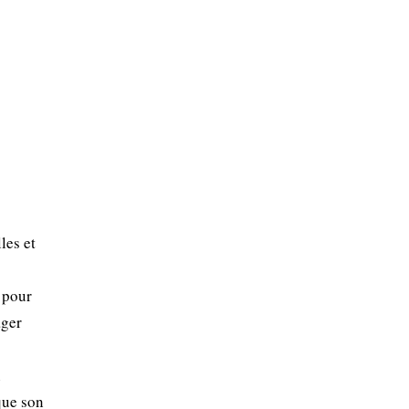
les et
e pour
ager
n
que son