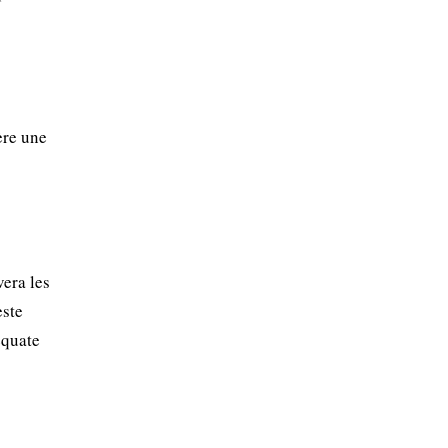
ère une
vera les
este
équate