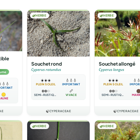
🌿
HERBE
🌿
HERBE
ible
Souchet rond
Souchet allongé
Cyperus rotundus
Cyperus longus
gume
☀️
☀️
☀️
💧
💧
💧
☀️
☀️
☀️
💧


💧
💧
PLEIN SOLEIL
IMPORTANT
PLEIN SOLEIL
IMPOR
PORTANT
❄️
❄️
❄️
📏
❄️
❄️
❄️
SEMI-RUSTIQUE
VIVACE
SEMI-RUSTIQUE
MAR
JAUNE
AE
🍃
CYPERACEAE
🍃
CYPERACEAE
🌿
HERBE
🌿
HERBE