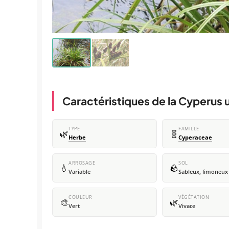
Caractéristiques de la Cyperus 
TYPE
FAMILLE
🌿
🧬
Herbe
Cyperaceae
ARROSAGE
SOL
💧
🪨
Variable
Sableux, limoneux
COULEUR
VÉGÉTATION
🎨
🌿
Vert
Vivace