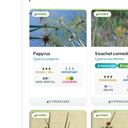
🌿
HERBE
🌿
HERBE
Souchet comest
Papyrus
Cyperus esculentus
Cyperus papyrus
💊
🥬
Médicinale
Lé
☀️
☀️
☀️
💧
💧
💧
SOLEIL / MI-OMBRE
IMPORTANT
☀️
☀️
☀️

❄️
❄️
❄️
PLEIN SOLEIL
IM
SEMI-RUSTIQUE
COULEURS
❄️
❄️
❄️
GÉLIVE
🍃
CYPERACEAE
🍃
CYPERACE
🌿
HERBE
🌿
HERBE