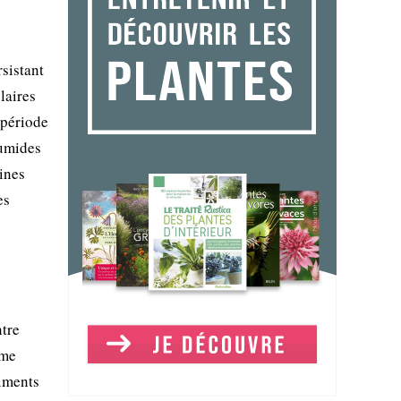
sistant
laires
 période
humides
aines
es
ntre
ème
diments