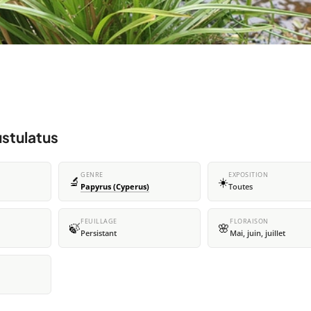
ustulatus
GENRE
EXPOSITION
🔬
☀️
Papyrus (Cyperus)
Toutes
FEUILLAGE
FLORAISON
🍃
🌸
Persistant
Mai, juin, juillet