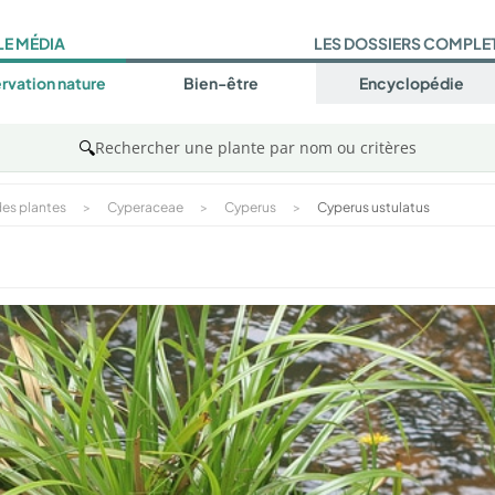
LE MÉDIA
LES DOSSIERS COMPLE
rvation nature
Bien-être
Encyclopédie
🔍
Rechercher une plante par nom ou critères
es plantes
>
Cyperaceae
>
Cyperus
>
Cyperus ustulatus