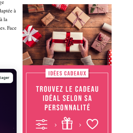
age
daptée à
à la
es. Face