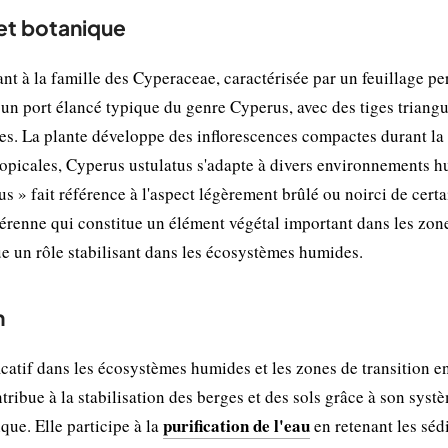
 et botanique
t à la famille des Cyperaceae, caractérisée par un feuillage per
 un port élancé typique du genre Cyperus, avec des tiges triangu
nses. La plante développe des inflorescences compactes durant la
tropicales, Cyperus ustulatus s'adapte à divers environnements 
s » fait référence à l'aspect légèrement brûlé ou noirci de cert
 pérenne qui constitue un élément végétal important dans les zon
oue un rôle stabilisant dans les écosystèmes humides.
n
catif dans les écosystèmes humides et les zones de transition e
tribue à la stabilisation des berges et des sols grâce à son syst
purification de l'eau
ique. Elle participe à la
en retenant les sé