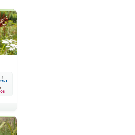

💧
TANT
RON