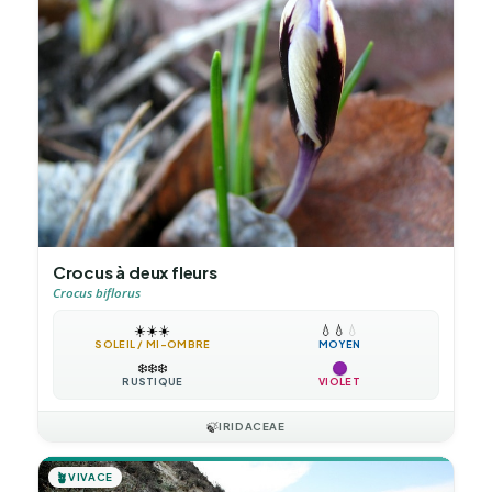
Crocus à deux fleurs
Crocus biflorus
☀️
☀️
☀️
💧
💧
💧
SOLEIL / MI-OMBRE
MOYEN
❄️
❄️
❄️
RUSTIQUE
VIOLET
🍃
IRIDACEAE
🪴
VIVACE