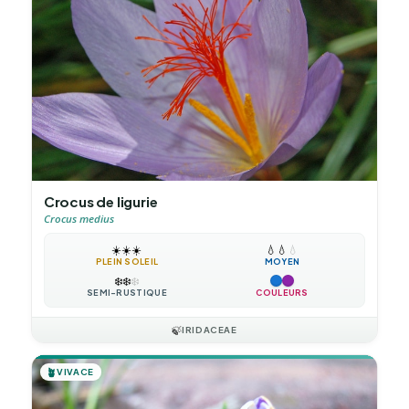
Crocus de ligurie
Crocus medius
☀️
☀️
☀️
💧
💧
💧
PLEIN SOLEIL
MOYEN
❄️
❄️
❄️
SEMI-RUSTIQUE
COULEURS
🍃
IRIDACEAE
🪴
VIVACE