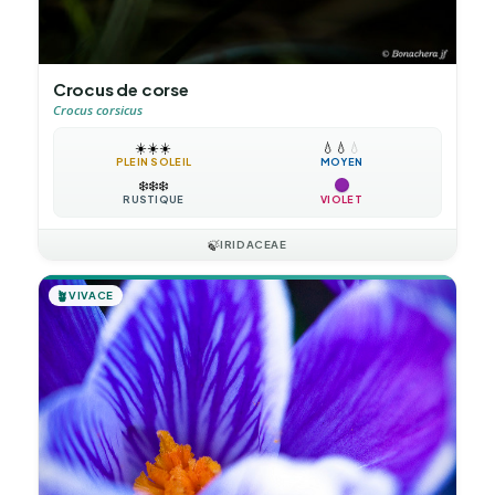
Crocus de corse
Crocus corsicus
☀️
☀️
☀️
💧
💧
💧
PLEIN SOLEIL
MOYEN
❄️
❄️
❄️
RUSTIQUE
VIOLET
🍃
IRIDACEAE
🪴
VIVACE