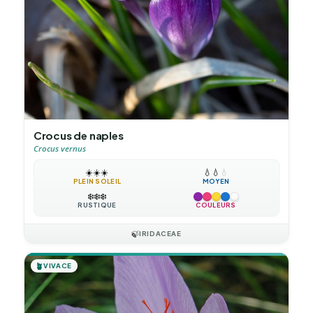
Crocus de naples
Crocus vernus
☀️
☀️
☀️
💧
💧
💧
PLEIN SOLEIL
MOYEN
❄️
❄️
❄️
RUSTIQUE
COULEURS
🍃
IRIDACEAE
🪴
VIVACE