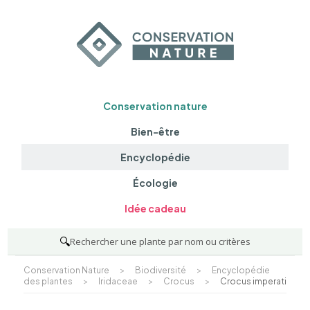
Conservation nature
Bien-être
Encyclopédie
Écologie
Idée cadeau
🔍
Rechercher une plante par nom ou critères
Conservation Nature
>
Biodiversité
>
Encyclopédie
des plantes
>
Iridaceae
>
Crocus
>
Crocus imperati