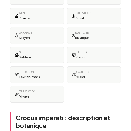
GENRE
EXPOSITION
🔬
☀️
Crocus
Soleil
ARROSAGE
RUSTICITÉ
💧
❄️
Moyen
Rustique
SOL
FEUILLAGE
🪨
🍃
Sableux
Caduc
FLORAISON
COULEUR
🌸
🎨
Février, mars
Violet
VÉGÉTATION
🌿
Vivace
Crocus imperati : description et
botanique