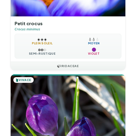
Petit crocus
Crocus minimus
☀️
☀️
☀️
💧
💧
💧
PLEIN SOLEIL
MOYEN
❄️
❄️
❄️
SEMI-RUSTIQUE
VIOLET
🍃
IRIDACEAE
🪴
VIVACE