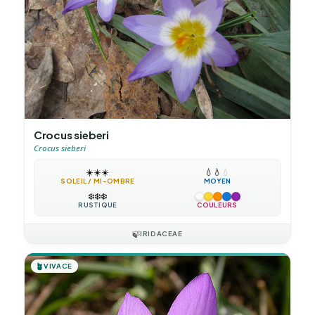
Crocus sieberi
Crocus sieberi
☀️
☀️
☀️
💧
💧
💧
SOLEIL / MI-OMBRE
MOYEN
❄️
❄️
❄️
RUSTIQUE
COULEURS
🍃
IRIDACEAE
🪴
VIVACE