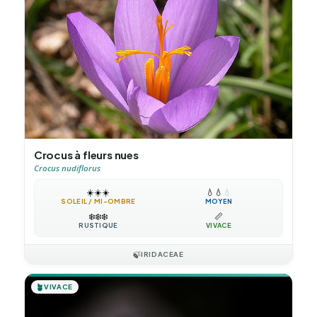
Crocus à fleurs nues
Crocus nudiflorus
☀️
☀️
☀️
💧
💧
💧
SOLEIL / MI-OMBRE
MOYEN
❄️
❄️
❄️
📏
RUSTIQUE
VIVACE
🍃
IRIDACEAE
🪴
VIVACE