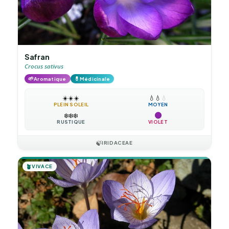
Safran
Crocus sativus
🌱
💊
Aromatique
Médicinale
☀️
☀️
☀️
💧
💧
💧
PLEIN SOLEIL
MOYEN
❄️
❄️
❄️
RUSTIQUE
VIOLET
🍃
IRIDACEAE
🪴
VIVACE