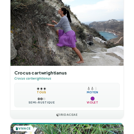
Crocus cartwrightianus
Crocus cartwrightianus
☀️
☀️
☀️
💧
💧
💧
TOUS
MOYEN
❄️
❄️
❄️
SEMI-RUSTIQUE
VIOLET
🍃
IRIDACEAE
🪴
VIVACE