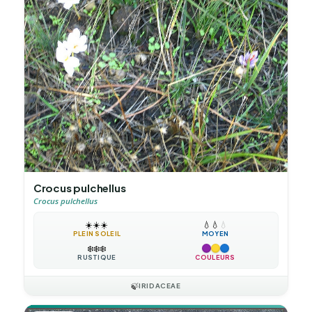
Crocus pulchellus
Crocus pulchellus
☀️
☀️
☀️
💧
💧
💧
PLEIN SOLEIL
MOYEN
❄️
❄️
❄️
RUSTIQUE
COULEURS
🍃
IRIDACEAE