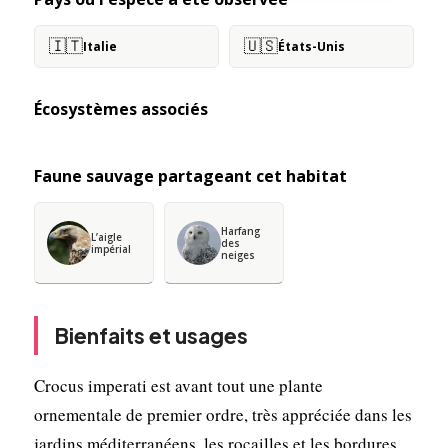
🇮🇹
🇺🇸
Italie
États-Unis
Écosystèmes associés
Faune sauvage partageant cet habitat
Harfang
L’aigle
des
impérial
neiges
Bienfaits et usages
Crocus imperati est avant tout une plante
ornementale de premier ordre, très appréciée dans les
jardins méditerranéens, les rocailles et les bordures