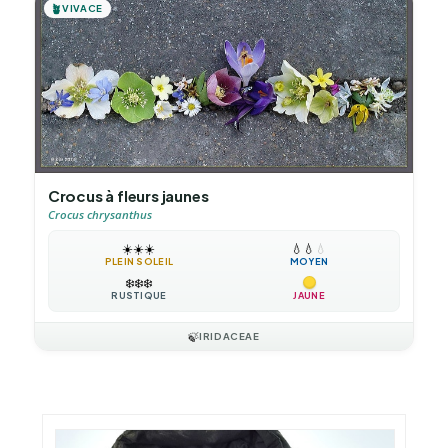
🪴
VIVACE
Crocus à fleurs jaunes
Crocus chrysanthus
☀️
☀️
☀️
💧
💧
💧
PLEIN SOLEIL
MOYEN
❄️
❄️
❄️
RUSTIQUE
JAUNE
🍃
IRIDACEAE