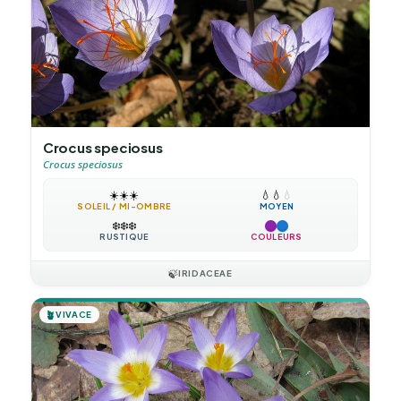
Crocus speciosus
Crocus speciosus
☀️
☀️
☀️
💧
💧
💧
SOLEIL / MI-OMBRE
MOYEN
❄️
❄️
❄️
RUSTIQUE
COULEURS
🍃
IRIDACEAE
🪴
VIVACE