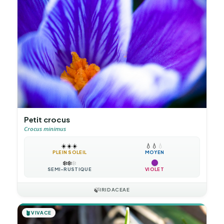
Petit crocus
Crocus minimus
☀️
☀️
☀️
💧
💧
💧
PLEIN SOLEIL
MOYEN
❄️
❄️
❄️
SEMI-RUSTIQUE
VIOLET
🍃
IRIDACEAE
🪴
VIVACE