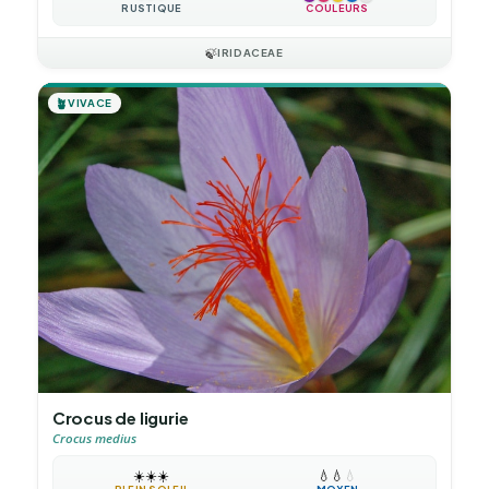
RUSTIQUE
COULEURS
🍃
IRIDACEAE
🪴
VIVACE
Crocus de ligurie
Crocus medius
☀️
☀️
☀️
💧
💧
💧