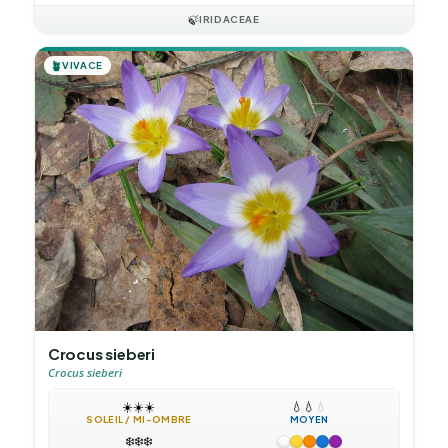
🍃
IRIDACEAE
🪴
VIVACE
Crocus sieberi
Crocus sieberi
☀️
☀️
☀️
💧
💧
💧
SOLEIL / MI-OMBRE
MOYEN
❄️
❄️
❄️