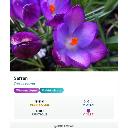
Safran
Crocus sativus
🌱
💊
Aromatique
Médicinale
☀️
☀️
☀️
💧
💧
💧
PLEIN SOLEIL
MOYEN
❄️
❄️
❄️
RUSTIQUE
VIOLET
🍃
IRIDACEAE