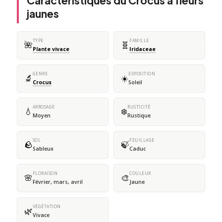
Caractéristiques du Crocus à fleurs
jaunes
TYPE
FAMILLE
🌺
🧬
Plante vivace
Iridaceae
GENRE
EXPOSITION
🔬
☀️
Crocus
Soleil
ARROSAGE
RUSTICITÉ
💧
❄️
Moyen
Rustique
SOL
FEUILLAGE
🪨
🍃
Sableux
Caduc
FLORAISON
COULEUR
🌸
🎨
Février, mars, avril
Jaune
VÉGÉTATION
🌿
Vivace