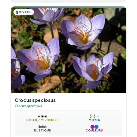
🪴
VIVACE
Crocus speciosus
Crocus speciosus
☀️
☀️
☀️
💧
💧
💧
SOLEIL / MI-OMBRE
MOYEN
❄️
❄️
❄️
RUSTIQUE
COULEURS