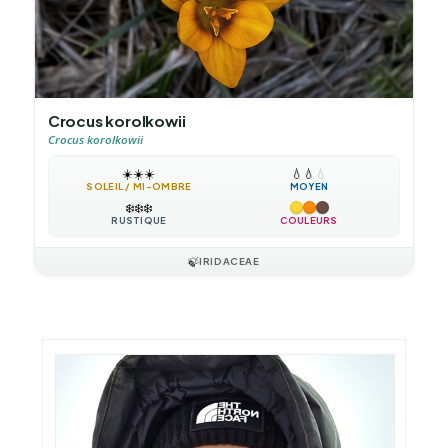
Crocus korolkowii
Crocus korolkowii
☀️
☀️
☀️
💧
💧
💧
SOLEIL / MI-OMBRE
MOYEN
❄️
❄️
❄️
RUSTIQUE
COULEURS
🍃
IRIDACEAE