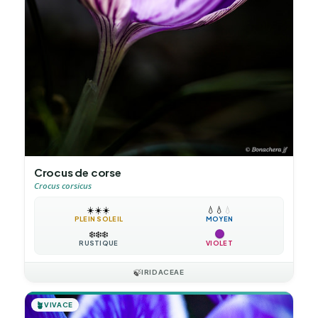
Crocus de corse
Crocus corsicus
☀️
☀️
☀️
💧
💧
💧
PLEIN SOLEIL
MOYEN
❄️
❄️
❄️
RUSTIQUE
VIOLET
🍃
IRIDACEAE
🪴
VIVACE