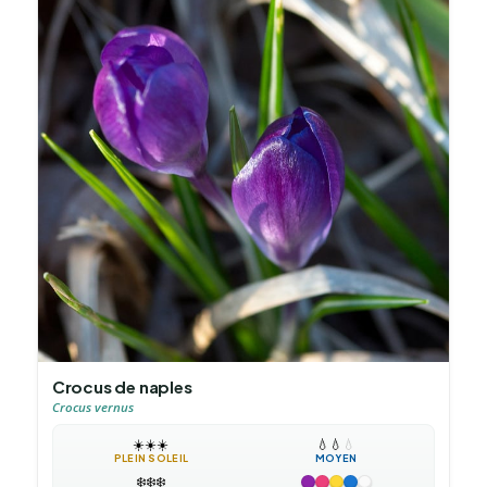
Crocus de naples
Crocus vernus
☀️
☀️
☀️
💧
💧
💧
PLEIN SOLEIL
MOYEN
❄️
❄️
❄️