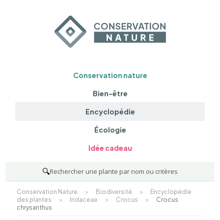
Conservation nature
Bien-être
Encyclopédie
Écologie
Idée cadeau
🔍
Rechercher une plante par nom ou critères
Conservation Nature
>
Biodiversité
>
Encyclopédie
des plantes
>
Iridaceae
>
Crocus
>
Crocus
chrysanthus