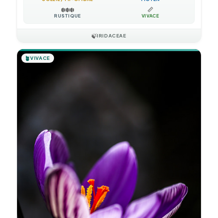
❄️
❄️
❄️
📏
RUSTIQUE
VIVACE
🍃
IRIDACEAE
🪴
VIVACE