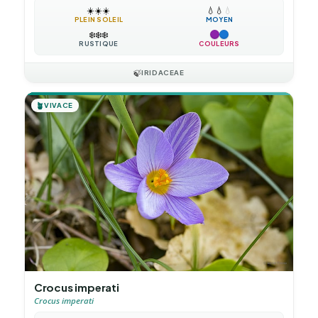
☀️
☀️
☀️
💧
💧
💧
PLEIN SOLEIL
MOYEN
❄️
❄️
❄️
RUSTIQUE
COULEURS
🍃
IRIDACEAE
🪴
VIVACE
Crocus imperati
Crocus imperati