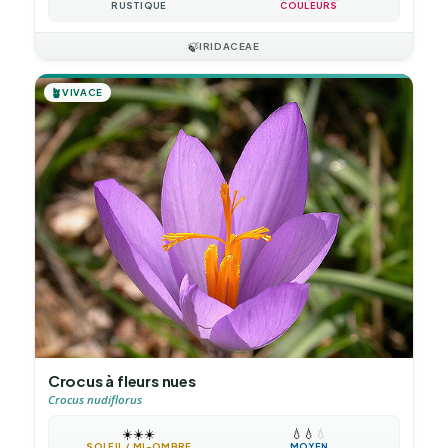
RUSTIQUE
COULEURS
🍃
IRIDACEAE
🪴
VIVACE
Crocus à fleurs nues
Crocus nudiflorus
☀️
☀️
☀️
💧
💧
💧
SOLEIL / MI-OMBRE
MOYEN