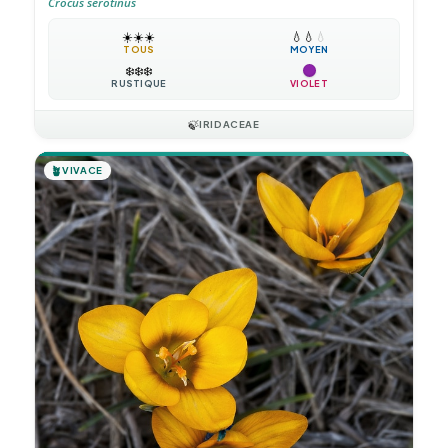
Crocus serotinus
☀️
☀️
☀️
💧
💧
💧
TOUS
MOYEN
❄️
❄️
❄️
RUSTIQUE
VIOLET
🍃
IRIDACEAE
🪴
VIVACE