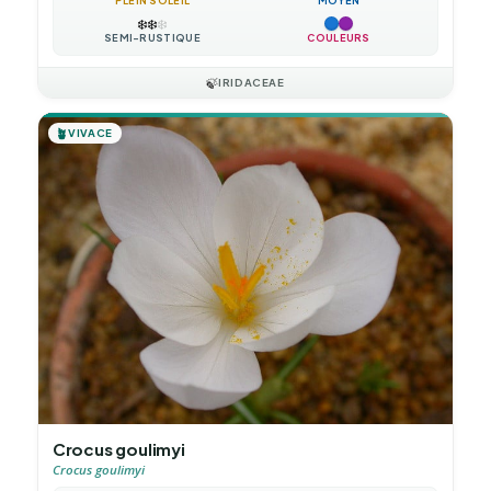
PLEIN SOLEIL
MOYEN
❄️
❄️
❄️
SEMI-RUSTIQUE
COULEURS
🍃
IRIDACEAE
🪴
VIVACE
Crocus goulimyi
Crocus goulimyi