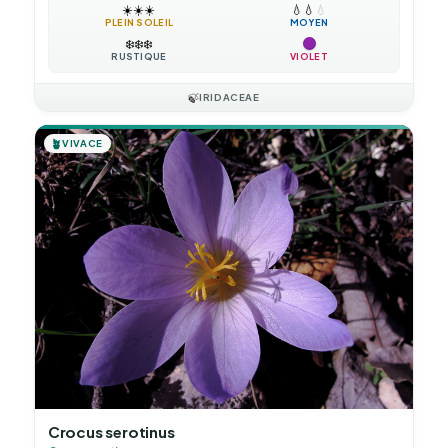
☀️
☀️
☀️
💧
💧
💧
PLEIN SOLEIL
MOYEN
❄️
❄️
❄️
RUSTIQUE
VIOLET
🍃
IRIDACEAE
🪴
VIVACE
Crocus serotinus