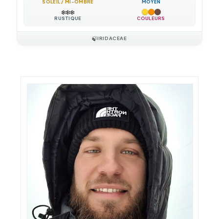
SOLEIL / MI-OMBRE
MOYEN
❄️
❄️
❄️
RUSTIQUE
COULEURS
🍃
IRIDACEAE