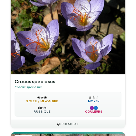
Crocus speciosus
Crocus speciosus
☀️
☀️
☀️
💧
💧
💧
SOLEIL / MI-OMBRE
MOYEN
❄️
❄️
❄️
RUSTIQUE
COULEURS
🍃
IRIDACEAE