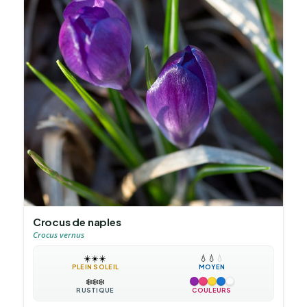
Crocus de naples
Crocus vernus
☀️
☀️
☀️
💧
💧
💧
PLEIN SOLEIL
MOYEN
❄️
❄️
❄️
RUSTIQUE
COULEURS