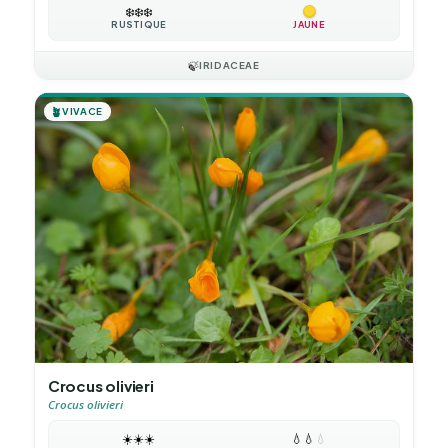
❄️
❄️
❄️
RUSTIQUE
JAUNE
🍃
IRIDACEAE
🪴
VIVACE
Crocus olivieri
Crocus olivieri
☀️
☀️
☀️
💧
💧
💧