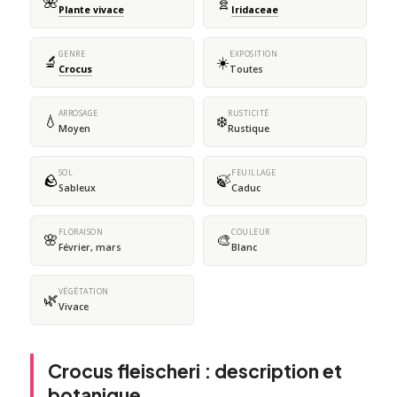
🌺
🧬
Plante vivace
Iridaceae
GENRE
EXPOSITION
🔬
☀️
Crocus
Toutes
ARROSAGE
RUSTICITÉ
💧
❄️
Moyen
Rustique
SOL
FEUILLAGE
🪨
🍃
Sableux
Caduc
FLORAISON
COULEUR
🌸
🎨
Février, mars
Blanc
VÉGÉTATION
🌿
Vivace
Crocus fleischeri : description et
botanique