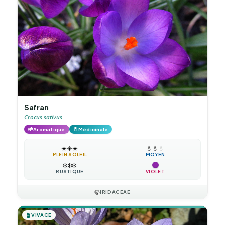
Safran
Crocus sativus
🌱
💊
Aromatique
Médicinale
☀️
☀️
☀️
💧
💧
💧
PLEIN SOLEIL
MOYEN
❄️
❄️
❄️
RUSTIQUE
VIOLET
🍃
IRIDACEAE
🪴
VIVACE