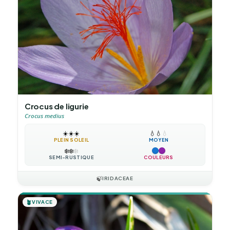
Crocus de ligurie
Crocus medius
☀️
☀️
☀️
💧
💧
💧
PLEIN SOLEIL
MOYEN
❄️
❄️
❄️
SEMI-RUSTIQUE
COULEURS
🍃
IRIDACEAE
🪴
VIVACE