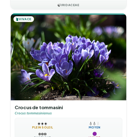
🍃
IRIDACEAE
🪴
VIVACE
Crocus de tommasini
Crocus tommasinianus
☀️
☀️
☀️
💧
💧
💧
PLEIN SOLEIL
MOYEN
❄️
❄️
❄️