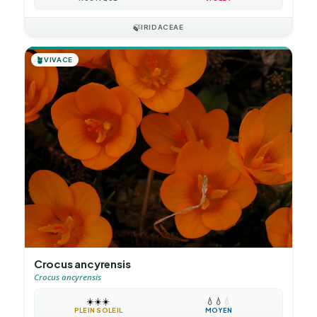
🍃
IRIDACEAE
🪴
VIVACE
Crocus ancyrensis
Crocus ancyrensis
☀️
☀️
☀️
💧
💧
💧
PLEIN SOLEIL
MOYEN