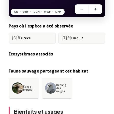
Pays où l'espèce a été observée
🇬🇷
🇹🇷
Grèce
Turquie
Écosystèmes associés
Faune sauvage partageant cet habitat
Harfang
L’aigle
des
impérial
neiges
Bienfaits et usages