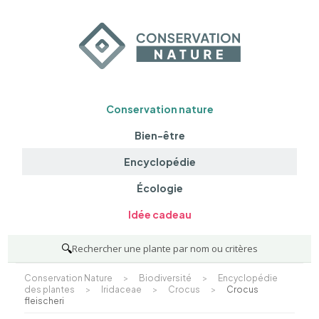
Conservation nature
Bien-être
Encyclopédie
Écologie
Idée cadeau
🔍
Rechercher une plante par nom ou critères
Conservation Nature
>
Biodiversité
>
Encyclopédie
des plantes
>
Iridaceae
>
Crocus
>
Crocus
fleischeri