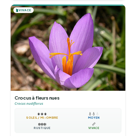
🪴
VIVACE
Crocus à fleurs nues
Crocus nudiflorus
☀️
☀️
☀️
💧
💧
💧
SOLEIL / MI-OMBRE
MOYEN
❄️
❄️
❄️
📏
RUSTIQUE
VIVACE