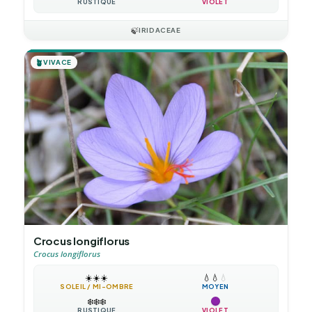
RUSTIQUE
VIOLET
🍃
IRIDACEAE
🪴
VIVACE
Crocus longiflorus
Crocus longiflorus
☀️
☀️
☀️
💧
💧
💧
SOLEIL / MI-OMBRE
MOYEN
❄️
❄️
❄️
RUSTIQUE
VIOLET