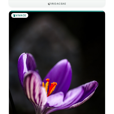
🍃
IRIDACEAE
🪴
VIVACE