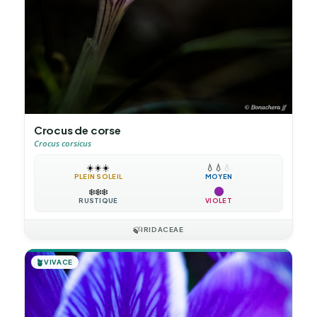
Crocus de corse
Crocus corsicus
☀️
☀️
☀️
💧
💧
💧
PLEIN SOLEIL
MOYEN
❄️
❄️
❄️
RUSTIQUE
VIOLET
🍃
IRIDACEAE
🪴
VIVACE