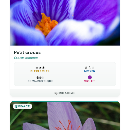
Petit crocus
Crocus minimus
☀️
☀️
☀️
💧
💧
💧
PLEIN SOLEIL
MOYEN
❄️
❄️
❄️
SEMI-RUSTIQUE
VIOLET
🍃
IRIDACEAE
🪴
VIVACE