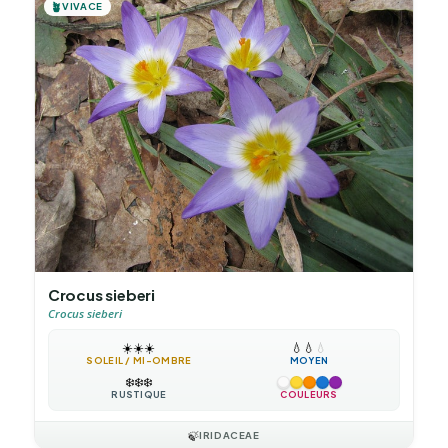
🪴
VIVACE
Crocus sieberi
Crocus sieberi
☀️
☀️
☀️
💧
💧
💧
SOLEIL / MI-OMBRE
MOYEN
❄️
❄️
❄️
RUSTIQUE
COULEURS
🍃
IRIDACEAE