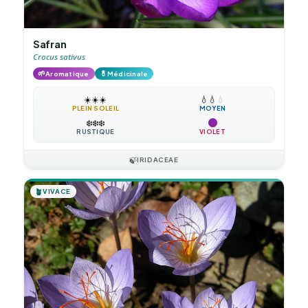
Safran
Crocus sativus
🌱
💊
Aromatique
Médicinale
☀️
☀️
☀️
💧
💧
💧
PLEIN SOLEIL
MOYEN
❄️
❄️
❄️
RUSTIQUE
VIOLET
🍃
IRIDACEAE
🪴
VIVACE