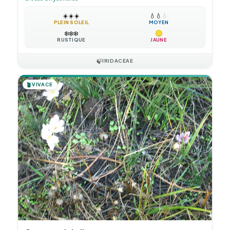
☀️
☀️
☀️
💧
💧
💧
PLEIN SOLEIL
MOYEN
❄️
❄️
❄️
RUSTIQUE
JAUNE
🍃
IRIDACEAE
🪴
VIVACE