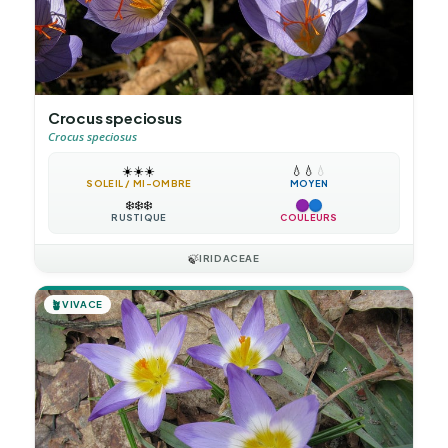
Crocus speciosus
Crocus speciosus
☀️
☀️
☀️
💧
💧
💧
SOLEIL / MI-OMBRE
MOYEN
❄️
❄️
❄️
RUSTIQUE
COULEURS
🍃
IRIDACEAE
🪴
VIVACE