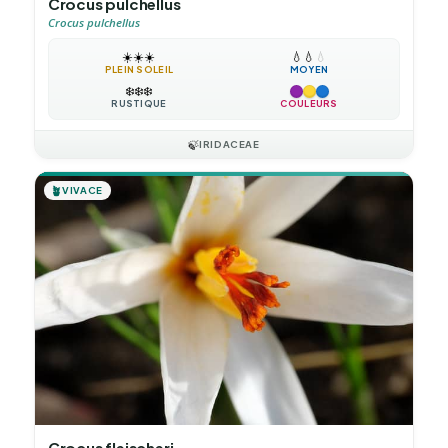
Crocus pulchellus
Crocus pulchellus
☀️
☀️
☀️
💧
💧
💧
PLEIN SOLEIL
MOYEN
❄️
❄️
❄️
RUSTIQUE
COULEURS
🍃
IRIDACEAE
🪴
VIVACE
Crocus fleischeri