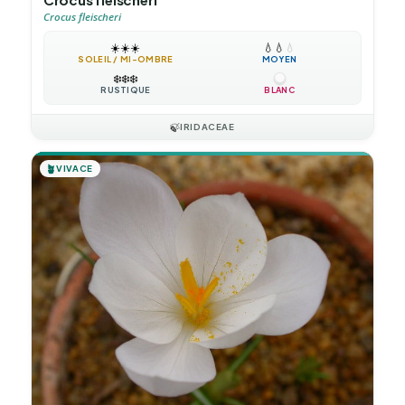
Crocus fleischeri
☀️
☀️
☀️
💧
💧
💧
SOLEIL / MI-OMBRE
MOYEN
❄️
❄️
❄️
RUSTIQUE
BLANC
🍃
IRIDACEAE
🪴
VIVACE