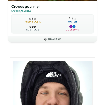
Crocus goulimyi
Crocus goulimyi
☀️
☀️
☀️
💧
💧
💧
PLEIN SOLEIL
MOYEN
❄️
❄️
❄️
RUSTIQUE
COULEURS
🍃
IRIDACEAE