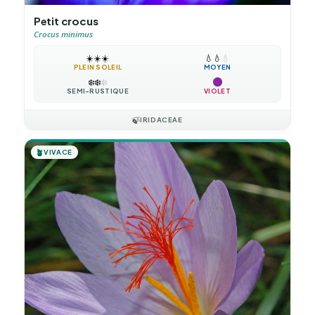
Petit crocus
Crocus minimus
☀️
☀️
☀️
💧
💧
💧
PLEIN SOLEIL
MOYEN
❄️
❄️
❄️
SEMI-RUSTIQUE
VIOLET
🍃
IRIDACEAE
🪴
VIVACE