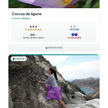
Crocus de ligurie
Crocus medius
☀️
☀️
☀️
💧
💧
💧
PLEIN SOLEIL
MOYEN
❄️
❄️
❄️
SEMI-RUSTIQUE
COULEURS
🍃
IRIDACEAE
🪴
VIVACE