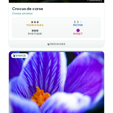
Crocus de corse
Crocus corsicus
☀️
☀️
☀️
💧
💧
💧
PLEIN SOLEIL
MOYEN
❄️
❄️
❄️
RUSTIQUE
VIOLET
🍃
IRIDACEAE
🪴
VIVACE