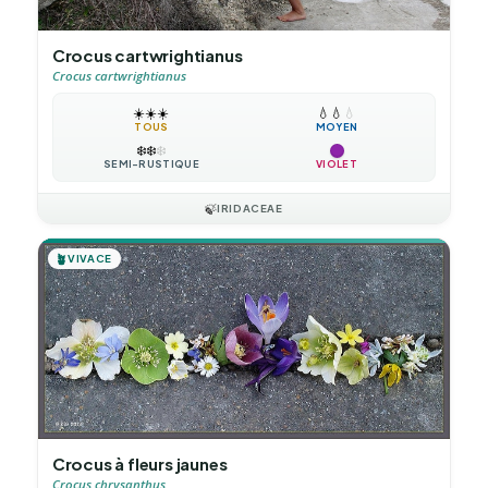
Crocus cartwrightianus
Crocus cartwrightianus
☀️
☀️
☀️
💧
💧
💧
TOUS
MOYEN
❄️
❄️
❄️
SEMI-RUSTIQUE
VIOLET
🍃
IRIDACEAE
🪴
VIVACE
Crocus à fleurs jaunes
Crocus chrysanthus