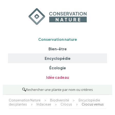
Conservation nature
Bien-être
Encyclopédie
Écologie
Idée cadeau
🔍
Rechercher une plante par nom ou critères
Conservation Nature
>
Biodiversité
>
Encyclopédie
des plantes
>
Iridaceae
>
Crocus
>
Crocus vernus