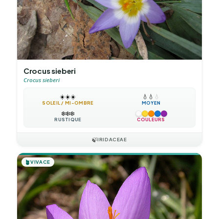
Crocus sieberi
Crocus sieberi
☀️
☀️
☀️
💧
💧
💧
SOLEIL / MI-OMBRE
MOYEN
❄️
❄️
❄️
RUSTIQUE
COULEURS
🍃
IRIDACEAE
🪴
VIVACE