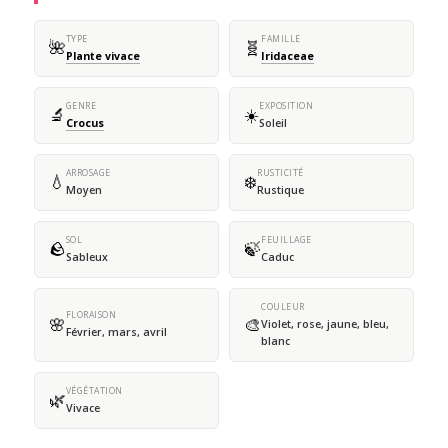
TYPE
FAMILLE
🌺
🧬
Plante vivace
Iridaceae
GENRE
EXPOSITION
🔬
☀️
Crocus
Soleil
ARROSAGE
RUSTICITÉ
💧
❄️
Moyen
Rustique
SOL
FEUILLAGE
🪨
🍃
Sableux
Caduc
COULEUR
FLORAISON
🌸
🎨
Violet, rose, jaune, bleu,
Février, mars, avril
blanc
VÉGÉTATION
🌿
Vivace