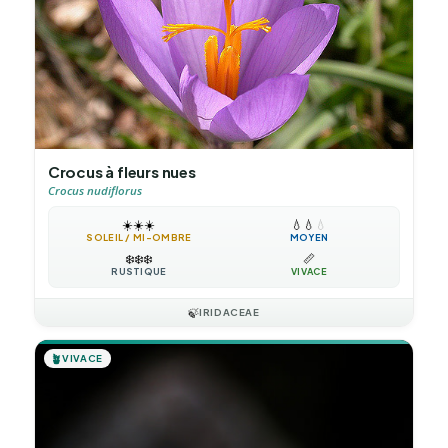
Crocus à fleurs nues
Crocus nudiflorus
☀️
☀️
☀️
💧
💧
💧
SOLEIL / MI-OMBRE
MOYEN
❄️
❄️
❄️
📏
RUSTIQUE
VIVACE
🍃
IRIDACEAE
🪴
VIVACE