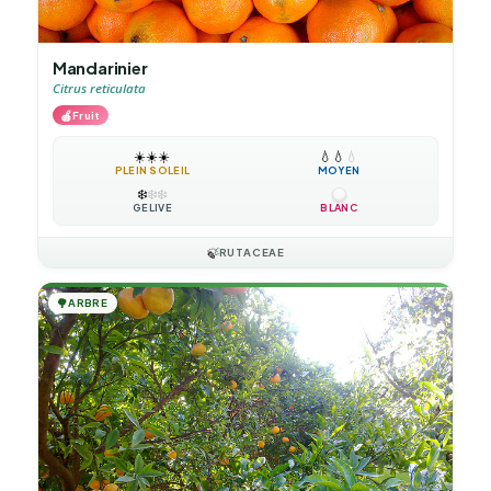
Mandarinier
Citrus reticulata
🍎
Fruit
☀️
☀️
☀️
💧
💧
💧
PLEIN SOLEIL
MOYEN
❄️
❄️
❄️
GÉLIVE
BLANC
🍃
RUTACEAE
🌳
ARBRE