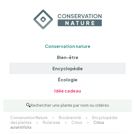
Conservation nature
Bien-être
Encyclopédie
Écologie
Idée cadeau
🔍
Rechercher une plante par nom ou critères
Conservation Nature
>
Biodiversité
>
Encyclopédie
des plantes
>
Rutaceae
>
Citrus
>
Citrus
aurantiifolia