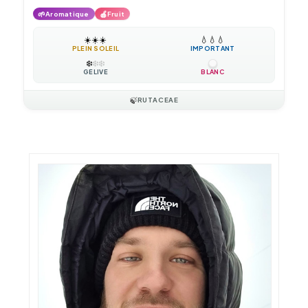
🌱
🍎
Aromatique
Fruit
☀️
☀️
☀️
💧
💧
💧
PLEIN SOLEIL
IMPORTANT
❄️
❄️
❄️
GÉLIVE
BLANC
🍃
RUTACEAE