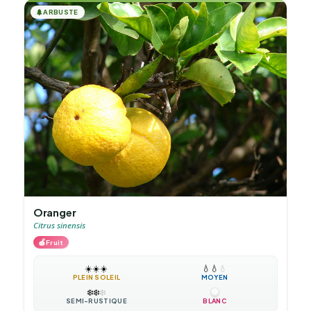
🌲
ARBUSTE
Oranger
Citrus sinensis
🍎
Fruit
☀️
☀️
☀️
💧
💧
💧
PLEIN SOLEIL
MOYEN
❄️
❄️
❄️
SEMI-RUSTIQUE
BLANC