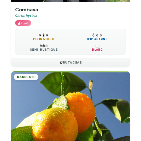
Combava
Citrus hystrix
🍎
Fruit
☀️
☀️
☀️
💧
💧
💧
PLEIN SOLEIL
IMPORTANT
❄️
❄️
❄️
SEMI-RUSTIQUE
BLANC
🍃
RUTACEAE
🌲
ARBUSTE