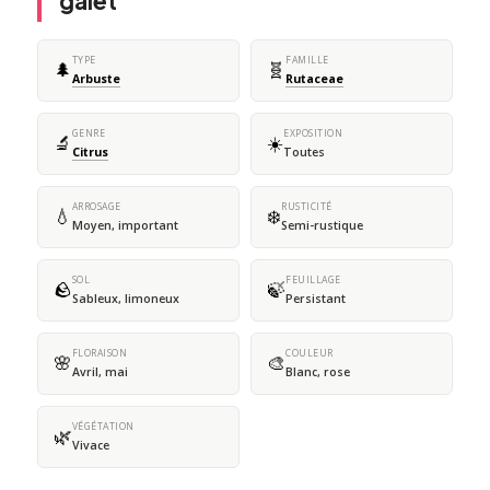
galet
TYPE
FAMILLE
🌲
🧬
Arbuste
Rutaceae
GENRE
EXPOSITION
🔬
☀️
Citrus
Toutes
ARROSAGE
RUSTICITÉ
💧
❄️
Moyen, important
Semi-rustique
SOL
FEUILLAGE
🪨
🍃
Sableux, limoneux
Persistant
FLORAISON
COULEUR
🌸
🎨
Avril, mai
Blanc, rose
VÉGÉTATION
🌿
Vivace