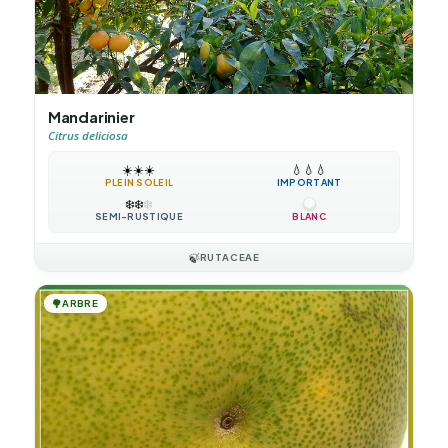
Mandarinier
Citrus deliciosa
☀️
☀️
☀️
💧
💧
💧
PLEIN SOLEIL
IMPORTANT
❄️
❄️
❄️
SEMI-RUSTIQUE
BLANC
🍃
RUTACEAE
🌳
ARBRE