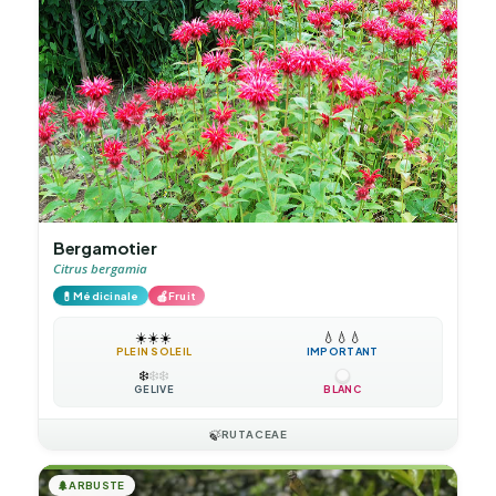
Bergamotier
Citrus bergamia
💊
🍎
Médicinale
Fruit
☀️
☀️
☀️
💧
💧
💧
PLEIN SOLEIL
IMPORTANT
❄️
❄️
❄️
GÉLIVE
BLANC
🍃
RUTACEAE
🌲
ARBUSTE