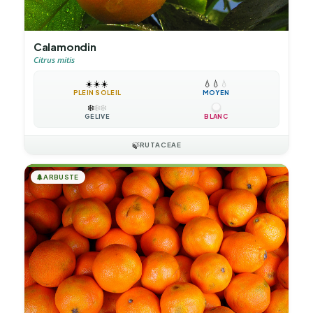
Calamondin
Citrus mitis
☀️
☀️
☀️
💧
💧
💧
PLEIN SOLEIL
MOYEN
❄️
❄️
❄️
GÉLIVE
BLANC
🍃
RUTACEAE
🌲
ARBUSTE