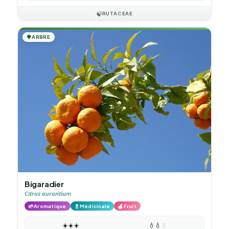
🍃
RUTACEAE
🌳
ARBRE
Bigaradier
Citrus aurantium
🌱
💊
🍎
Aromatique
Médicinale
Fruit
☀️
☀️
☀️
💧
💧
💧