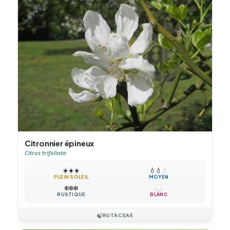
Citronnier épineux
Citrus trifoliata
☀️
☀️
☀️
💧
💧
💧
PLEIN SOLEIL
MOYEN
❄️
❄️
❄️
RUSTIQUE
BLANC
🍃
RUTACEAE