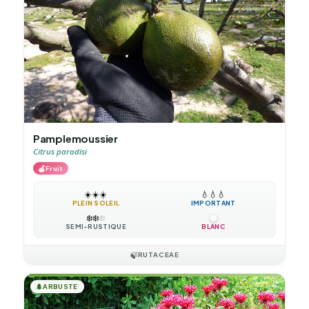
Pamplemoussier
Citrus paradisi
🍎
Fruit
☀️
☀️
☀️
💧
💧
💧
PLEIN SOLEIL
IMPORTANT
❄️
❄️
❄️
SEMI-RUSTIQUE
BLANC
🍃
RUTACEAE
🌲
ARBUSTE