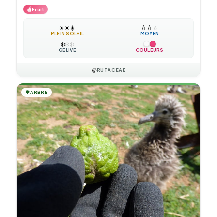
🍎
Fruit
☀️
☀️
☀️
💧
💧
💧
PLEIN SOLEIL
MOYEN
❄️
❄️
❄️
GÉLIVE
COULEURS
🍃
RUTACEAE
🌳
ARBRE