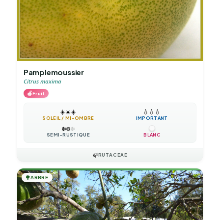
Pamplemoussier
Citrus maxima
🍎
Fruit
☀️
☀️
☀️
💧
💧
💧
SOLEIL / MI-OMBRE
IMPORTANT
❄️
❄️
❄️
SEMI-RUSTIQUE
BLANC
🍃
RUTACEAE
🌳
ARBRE