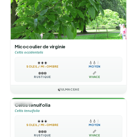
Micocoulier de virginie
Celtis occidentalis
☀️
☀️
☀️
💧
💧
💧
SOLEIL / MI-OMBRE
MOYEN
❄️
❄️
❄️
📏
RUSTIQUE
VIVACE
🍃
ULMACEAE
🌳
ARBRE
Celtis tenuifolia
Celtis tenuifolia
☀️
☀️
☀️
💧
💧
💧
SOLEIL / MI-OMBRE
MOYEN
❄️
❄️
❄️
📏
RUSTIQUE
VIVACE