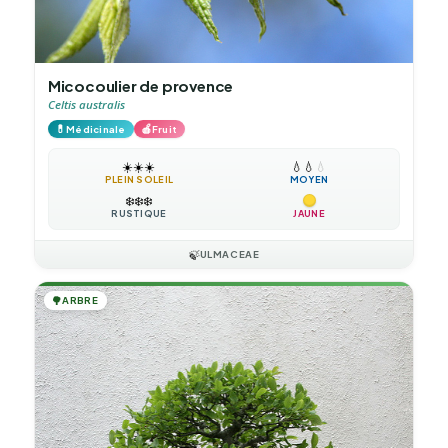
Micocoulier de provence
Celtis australis
💊
🍎
Médicinale
Fruit
☀️
☀️
☀️
💧
💧
💧
PLEIN SOLEIL
MOYEN
❄️
❄️
❄️
RUSTIQUE
JAUNE
🍃
ULMACEAE
🌳
ARBRE