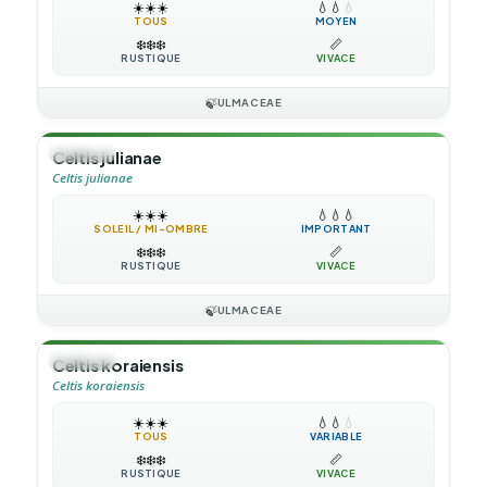
☀️
☀️
☀️
💧
💧
💧
TOUS
MOYEN
❄️
❄️
❄️
📏
RUSTIQUE
VIVACE
🍃
ULMACEAE
🌳
ARBRE
Celtis julianae
Celtis julianae
☀️
☀️
☀️
💧
💧
💧
SOLEIL / MI-OMBRE
IMPORTANT
❄️
❄️
❄️
📏
RUSTIQUE
VIVACE
🍃
ULMACEAE
🌳
ARBRE
Celtis koraiensis
Celtis koraiensis
☀️
☀️
☀️
💧
💧
💧
TOUS
VARIABLE
❄️
❄️
❄️
📏
RUSTIQUE
VIVACE