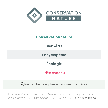
Conservation nature
Bien-être
Encyclopédie
Écologie
Idée cadeau
🔍
Rechercher une plante par nom ou critères
Conservation Nature
>
Biodiversité
>
Encyclopédie
des plantes
>
Ulmaceae
>
Celtis
>
Celtis africana