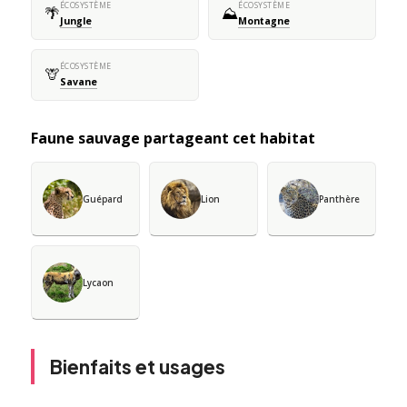
ÉCOSYSTÈME
ÉCOSYSTÈME
🌴
⛰️
Jungle
Montagne
ÉCOSYSTÈME
🦒
Savane
Faune sauvage partageant cet habitat
Guépard
Lion
Panthère
Lycaon
Bienfaits et usages