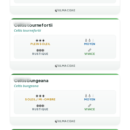
🍃
ULMACEAE
🌳
ARBRE
Celtis tournefortii
Celtis tournefortii
☀️
☀️
☀️
💧
💧
💧
PLEIN SOLEIL
MOYEN
❄️
❄️
❄️
📏
RUSTIQUE
VIVACE
🍃
ULMACEAE
🌳
ARBRE
Celtis bungeana
Celtis bungeana
☀️
☀️
☀️
💧
💧
💧
SOLEIL / MI-OMBRE
MOYEN
❄️
❄️
❄️
📏
RUSTIQUE
VIVACE
🍃
ULMACEAE