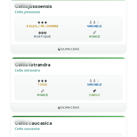
🌳
ARBRE
Celtis jessoensis
Celtis jessoensis
☀️
☀️
☀️
💧
💧
💧
SOLEIL / MI-OMBRE
VARIABLE
❄️
❄️
❄️
📏
RUSTIQUE
VIVACE
🍃
ULMACEAE
🌳
ARBRE
Celtis tetrandra
Celtis tetrandra
☀️
☀️
☀️
💧
💧
💧
TOUS
VARIABLE
📏
🍂
VIVACE
CADUC
🍃
ULMACEAE
🌳
ARBRE
Celtis caucasica
Celtis caucasica