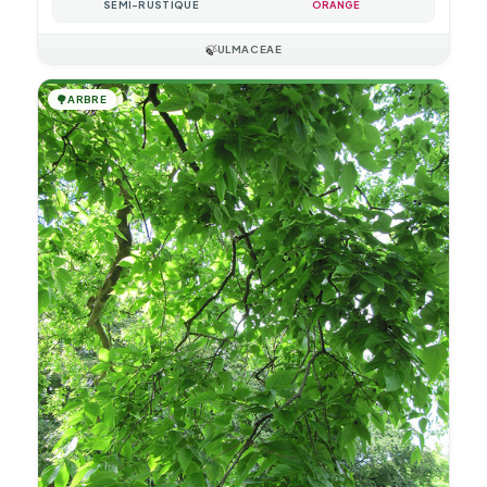
SEMI-RUSTIQUE
ORANGE
🍃
ULMACEAE
🌳
ARBRE