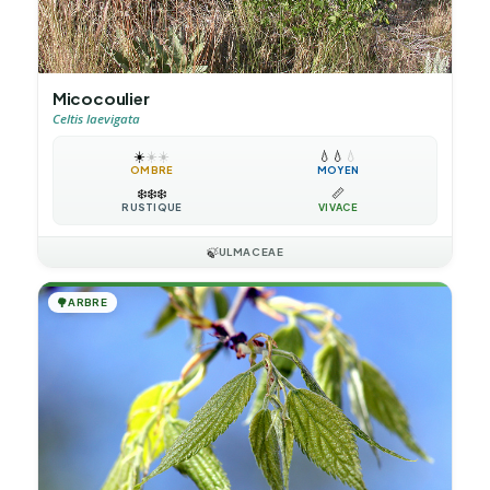
Micocoulier
Celtis laevigata
☀️
☀️
☀️
💧
💧
💧
OMBRE
MOYEN
❄️
❄️
❄️
📏
RUSTIQUE
VIVACE
🍃
ULMACEAE
🌳
ARBRE