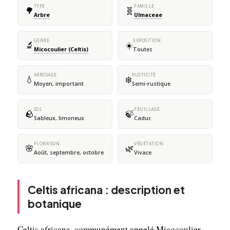
TYPE
FAMILLE
🌳
🧬
Arbre
Ulmaceae
GENRE
EXPOSITION
🔬
☀️
Micocoulier (Celtis)
Toutes
ARROSAGE
RUSTICITÉ
💧
❄️
Moyen, important
Semi-rustique
SOL
FEUILLAGE
🪨
🍃
Sableux, limoneux
Caduc
FLORAISON
VÉGÉTATION
🌸
🌿
Août, septembre, octobre
Vivace
Celtis africana : description et
botanique
Celtis africana, communément appelé Micocoulier