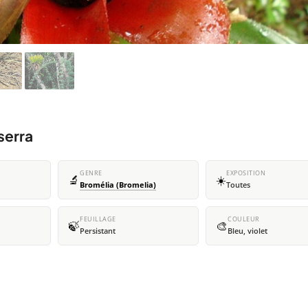
serra
GENRE
EXPOSITION
🔬
☀️
Bromélia (Bromelia)
Toutes
FEUILLAGE
COULEUR
🍃
🎨
Persistant
Bleu, violet