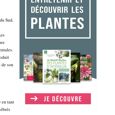
 du Sud,
Les
ure
entales.
roduit
s de son
 en tant
tébrés