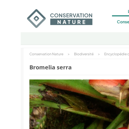
Conse
Conservation Nature
>
Biodiversité
>
Encyclopédie d
Bromelia serra