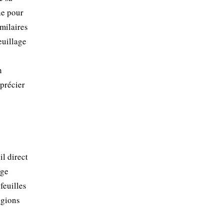
ne pour
milaires
euillage
n
pprécier
il direct
age
 feuilles
égions