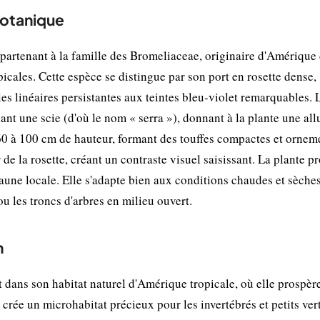
botanique
partenant à la famille des Bromeliaceae, originaire d'Amérique
picales. Cette espèce se distingue par son port en rosette dense,
les linéaires persistantes aux teintes bleu-violet remarquables. 
ant une scie (d'où le nom « serra »), donnant à la plante une all
 60 à 100 cm de hauteur, formant des touffes compactes et ornem
de la rosette, créant un contraste visuel saisissant. La plante p
 faune locale. Elle s'adapte bien aux conditions chaudes et sèche
ou les troncs d'arbres en milieu ouvert.
n
 dans son habitat naturel d'Amérique tropicale, où elle prospère
 crée un microhabitat précieux pour les invertébrés et petits ver