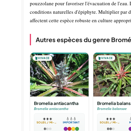
pouzzolane pour favoriser l'évacuation de l'eau. 
conditions naturelles d'épiphyte. Multiplier par 
affectent cette espèce robuste en culture appropr
Autres espèces du genre Bromé
🪴
VIVACE
🪴
VIVACE
Bromelia antiacantha
Bromelia balan
Bromelia antiacantha
Bromelia balansae
☀️
☀️
☀️
💧
💧
💧
☀️
☀️
☀️

SOLEIL / MI-OMBRE
IMPORTANT
SOLEIL / MI-OMBRE
❄️
❄️
❄️
❄️
❄️
❄️