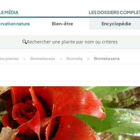
LE MÉDIA
LES DOSSIERS COMPLE
rvation nature
Bien-être
Encyclopédie
🔍
Rechercher une plante par nom ou critères
es plantes
>
Bromeliaceae
>
Bromelia
>
Bromelia serra