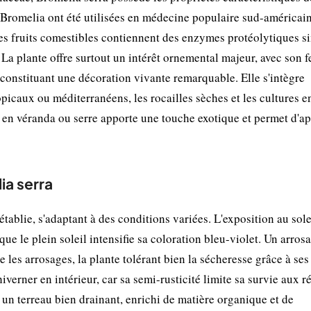
e Bromelia ont été utilisées en médecine populaire sud-américai
Les fruits comestibles contiennent des enzymes protéolytiques si
 La plante offre surtout un intérêt ornemental majeur, avec son f
s constituant une décoration vivante remarquable. Elle s'intègre
picaux ou méditerranéens, les rocailles sèches et les cultures e
e en véranda ou serre apporte une touche exotique et permet d'a
ia serra
ablie, s'adaptant à des conditions variées. L'exposition au sole
ue le plein soleil intensifie sa coloration bleu-violet. Un arros
tre les arrosages, la plante tolérant bien la sécheresse grâce à ses
iverner en intérieur, car sa semi-rusticité limite sa survie aux r
un terreau bien drainant, enrichi de matière organique et de