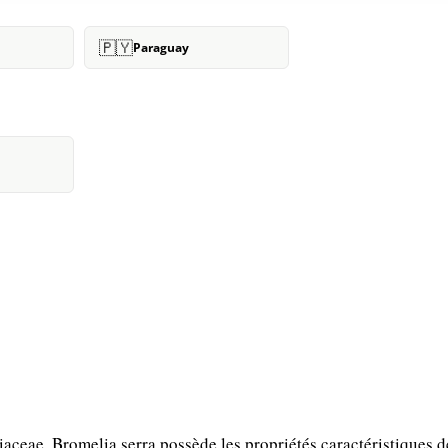
🇵🇾
Paraguay
ceae, Bromelia serra possède les propriétés caractéristiques d