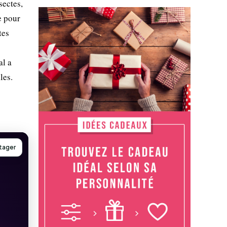
sectes,
e pour
tes
al a
les.