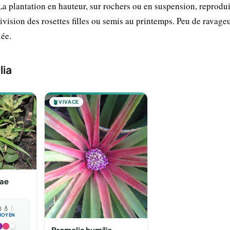
La plantation en hauteur, sur rochers ou en suspension, reprodui
division des rosettes filles ou semis au printemps. Peu de ravage
iée.
lia
🪴
VIVACE
sae

💧
💧
MOYEN
Bromelia humilis