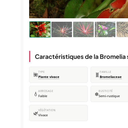
Caractéristiques de la Bromelia 
TYPE
FAMILLE
🌺
🧬
Plante vivace
Bromeliaceae
ARROSAGE
RUSTICITÉ
💧
❄️
Faible
Semi-rustique
VÉGÉTATION
🌿
Vivace