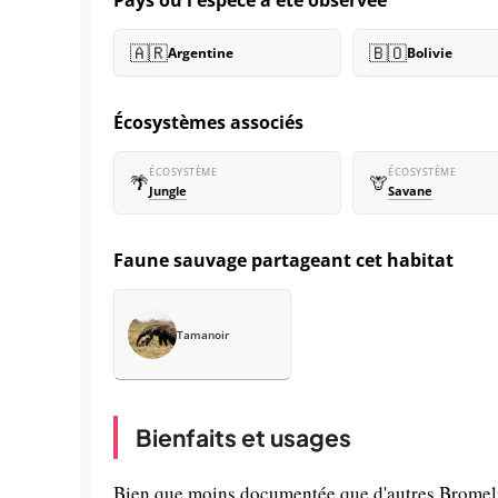
Pays où l'espèce a été observée
🇦🇷
🇧🇴
Argentine
Bolivie
Écosystèmes associés
ÉCOSYSTÈME
ÉCOSYSTÈME
🌴
🦒
Jungle
Savane
Faune sauvage partageant cet habitat
Tamanoir
Bienfaits et usages
Bien que moins documentée que d'autres Bromelia