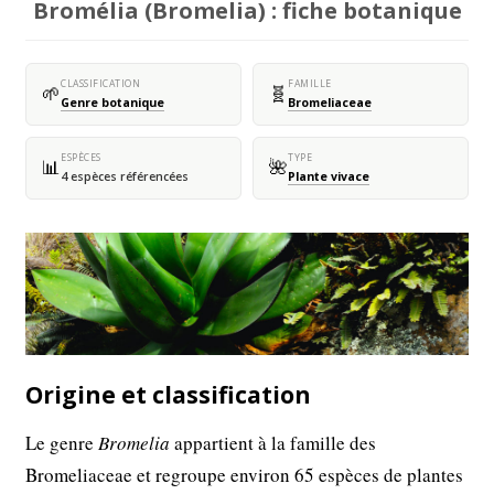
Bromélia (Bromelia) : fiche botanique
CLASSIFICATION
FAMILLE
🌱
🧬
Genre botanique
Bromeliaceae
ESPÈCES
TYPE
📊
🌺
4 espèces référencées
Plante vivace
Origine et classification
Le genre
Bromelia
appartient à la famille des
Bromeliaceae et regroupe environ 65 espèces de plantes