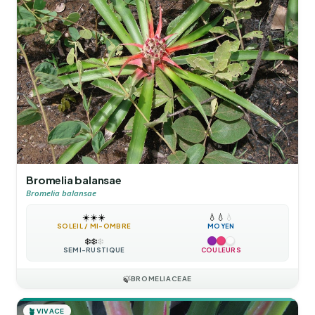
Bromelia balansae
Bromelia balansae
☀️
☀️
☀️
💧
💧
💧
SOLEIL / MI-OMBRE
MOYEN
❄️
❄️
❄️
SEMI-RUSTIQUE
COULEURS
🍃
BROMELIACEAE
🪴
VIVACE