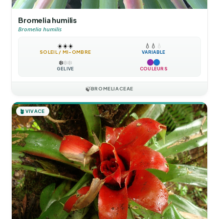
Bromelia humilis
Bromelia humilis
☀️
☀️
☀️
💧
💧
💧
SOLEIL / MI-OMBRE
VARIABLE
❄️
❄️
❄️
GÉLIVE
COULEURS
🍃
BROMELIACEAE
🪴
VIVACE