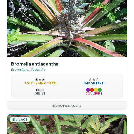
Bromelia antiacantha
Bromelia antiacantha
☀️
☀️
☀️
💧
💧
💧
SOLEIL / MI-OMBRE
IMPORTANT
❄️
❄️
❄️
GÉLIVE
COULEURS
🍃
BROMELIACEAE
🪴
VIVACE