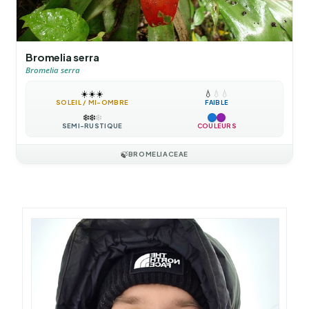
Bromelia serra
Bromelia serra
☀️
☀️
☀️
💧
💧
💧
SOLEIL / MI-OMBRE
FAIBLE
❄️
❄️
❄️
SEMI-RUSTIQUE
COULEURS
🍃
BROMELIACEAE