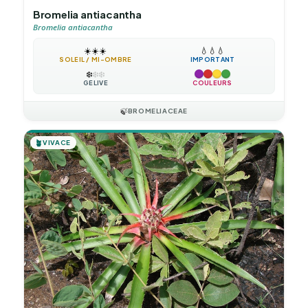
Bromelia antiacantha
Bromelia antiacantha
☀️
☀️
☀️
💧
💧
💧
SOLEIL / MI-OMBRE
IMPORTANT
❄️
❄️
❄️
GÉLIVE
COULEURS
🍃
BROMELIACEAE
🪴
VIVACE