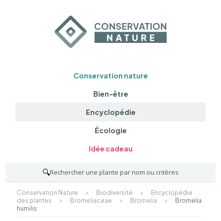
Conservation nature
Bien-être
Encyclopédie
Écologie
Idée cadeau
🔍
Rechercher une plante par nom ou critères
Conservation Nature
>
Biodiversité
>
Encyclopédie
des plantes
>
Bromeliaceae
>
Bromelia
>
Bromelia
humilis