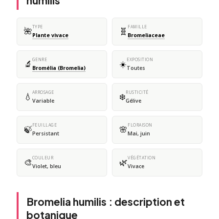
humilis
TYPE
FAMILLE
🌺
🧬
Plante vivace
Bromeliaceae
GENRE
EXPOSITION
🔬
☀️
Bromélia (Bromelia)
Toutes
ARROSAGE
RUSTICITÉ
💧
❄️
Variable
Gélive
FEUILLAGE
FLORAISON
🍃
🌸
Persistant
Mai, juin
COULEUR
VÉGÉTATION
🎨
🌿
Violet, bleu
Vivace
Bromelia humilis : description et
botanique