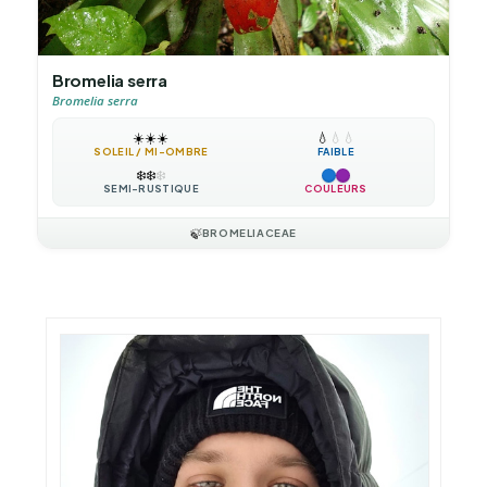
Bromelia serra
Bromelia serra
☀️
☀️
☀️
💧
💧
💧
SOLEIL / MI-OMBRE
FAIBLE
❄️
❄️
❄️
SEMI-RUSTIQUE
COULEURS
🍃
BROMELIACEAE