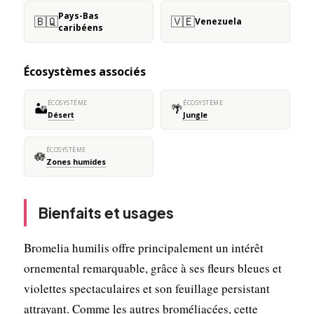
Pays-Bas
🇧🇶
🇻🇪
Venezuela
caribéens
Écosystèmes associés
ÉCOSYSTÈME
ÉCOSYSTÈME
🏜️
🌴
Désert
Jungle
ÉCOSYSTÈME
🪷
Zones humides
Bienfaits et usages
Bromelia humilis offre principalement un intérêt
ornemental remarquable, grâce à ses fleurs bleues et
violettes spectaculaires et son feuillage persistant
attrayant. Comme les autres broméliacées, cette