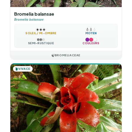
Bromelia balansae
Bromelia balansae
☀️
☀️
☀️
💧
💧
💧
SOLEIL / MI-OMBRE
MOYEN
❄️
❄️
❄️
SEMI-RUSTIQUE
COULEURS
🍃
BROMELIACEAE
🪴
VIVACE